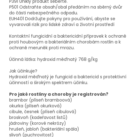
P391 Uniklý produkt seberte.
P501 Odstraňte obsah/obal předáním na sběrný dvůr
do části nebezpečného odpadu.
EUH401 Dodržujte pokyny pro používání, abyste se
vyvarovali rizik pro lidské zdraví a životní prostředí
Kontaktní fungicidní a baktericidní přípravek k ochraně
proti houbovým a bakteriálním chorobám rostlin a k
ochraně meruněk proti mrazu.
Účinná látka: hydroxid měďnatý 768 g/kg
Jak účinkuje?
Hydroxid měďnatý je fungicid a baktericid s protektivní
účinností a širokým spektrem účinku.
Pro jaké rostliny a choroby je registrován?
brambor (plíseň bramboová)
okurka (plíseň okurková)
cibule, česnek (plíseň cibulová)
broskvoň (kadeřavost listů)
jádroviny (korové nekrózy)
hrušeň, jabloň (bakteriální spála)
slivoň (puchrovitost)