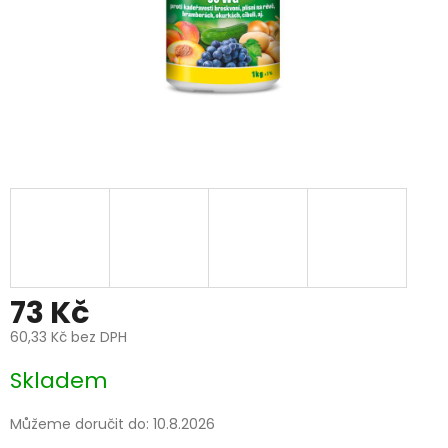
73 Kč
60,33 Kč bez DPH
Měrná
Skladem
cena:
Můžeme doručit do:
10.8.2026