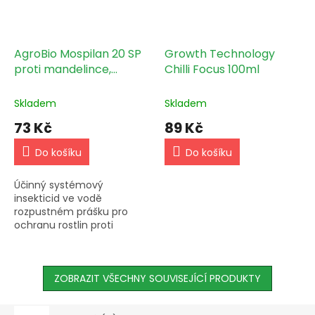
AgroBio Mospilan 20 SP
Growth Technology
proti mandelince,
Chilli Focus 100ml
mšicím a molicím 2x1,8g
Skladem
Skladem
73 Kč
89 Kč
Do košíku
Do košíku
Účinný systémový
insekticid ve vodě
rozpustném prášku pro
ochranu rostlin proti
širokému spektru škůdců.
Využijete ho na brambory,
jádroviny, okrasné rostliny i
skleníkovou...
ZOBRAZIT VŠECHNY SOUVISEJÍCÍ PRODUKTY