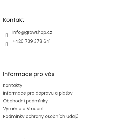
á
p
a
Kontakt
t
í
info
@
growshop.cz
+420 739 378 641
Informace pro vás
Kontakty
Informace pro dopravu a platby
Obchodní podmínky
Výměna a Vrácení
Podmínky ochrany osobních údajů