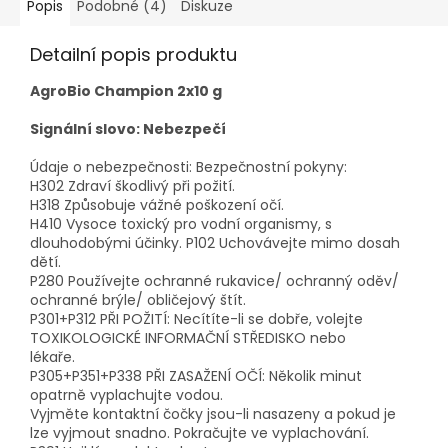
Popis
Podobné (4)
Diskuze
Detailní popis produktu
AgroBio Champion 2x10 g
Signální slovo: Nebezpečí
Údaje o nebezpečnosti: Bezpečnostní pokyny:
H302 Zdraví škodlivý při požití.
H318 Způsobuje vážné poškození očí.
H410 Vysoce toxický pro vodní organismy, s
dlouhodobými účinky. P102 Uchovávejte mimo dosah
dětí.
P280 Používejte ochranné rukavice/ ochranný oděv/
ochranné brýle/ obličejový štít.
P301+P312 PŘI POŽITÍ: Necítíte-li se dobře, volejte
TOXIKOLOGICKÉ INFORMAČNÍ STŘEDISKO nebo
lékaře.
P305+P351+P338 PŘI ZASAŽENÍ OČÍ: Několik minut
opatrně vyplachujte vodou.
Vyjměte kontaktní čočky jsou-li nasazeny a pokud je
lze vyjmout snadno. Pokračujte ve vyplachování.