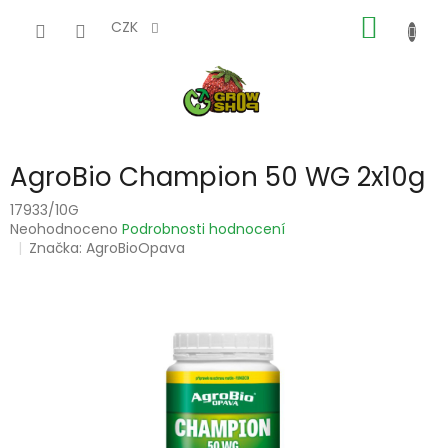
Přejít
NÁKUP
na
CZK
obsah
KOŠÍK
AgroBio Champion 50 WG 2x10g
17933/10G
Průměrné
Neohodnoceno
Podrobnosti hodnocení
hodnocení
Značka:
AgroBioOpava
produktu
je
0,0
z
5
hvězdiček.