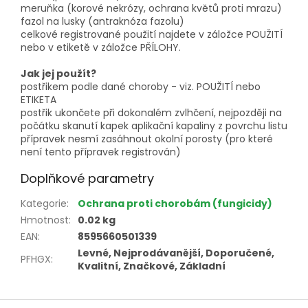
meruňka (korové nekrózy, ochrana květů proti mrazu)
fazol na lusky (antraknóza fazolu)
celkové registrované použití najdete v záložce POUŽITÍ
nebo v etiketě v záložce PŘÍLOHY.
Jak jej použít?
postřikem podle dané choroby - viz. POUŽITÍ nebo
ETIKETA
postřik ukončete při dokonalém zvlhčení, nejpozději na
počátku skanutí kapek aplikační kapaliny z povrchu listu
přípravek nesmí zasáhnout okolní porosty (pro které
není tento přípravek registrován)
Doplňkové parametry
Kategorie
:
Ochrana proti chorobám (fungicidy)
Hmotnost
:
0.02 kg
EAN
:
8595660501339
Levné, Nejprodávanější, Doporučené,
PFHGX
:
Kvalitní, Značkové, Základní
Z