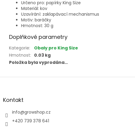
Určeno pro: papírky King Size
Materiál: kov
Uzavírání: zaklapávací mechanismus
Motiv: baráčky
Hmotnost: 30 g
Doplňkové parametry
Kategorie
:
Obaly pro King Size
Hmotnost
:
0.03 kg
Položka byla vyprodána…
Z
á
p
a
Kontakt
t
í
info
@
growshop.cz
+420 739 378 641