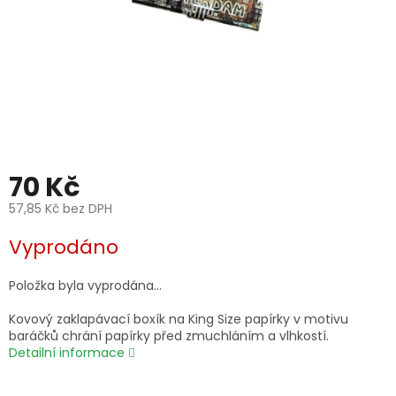
70 Kč
57,85 Kč bez DPH
Měrná
Vyprodáno
cena:
Položka byla vyprodána…
Kovový zaklapávací boxík na King Size papírky v motivu
baráčků chrání papírky před zmuchláním a vlhkostí.
Detailní informace