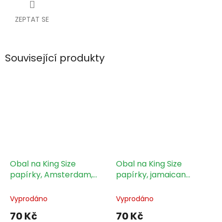
ZEPTAT SE
Související produkty
Obal na King Size
Obal na King Size
papírky, Amsterdam,
papírky, jamaican
černý, 1 ks
dream, 1 ks
Vyprodáno
Vyprodáno
70 Kč
70 Kč