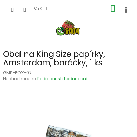
Přejít
NÁKUP
na
CZK
obsah
KOŠÍK
Obal na King Size papírky,
Amsterdam, baráčky, 1 ks
GMP-BOX-07
Průměrné
Neohodnoceno
Podrobnosti hodnocení
hodnocení
produktu
je
0,0
z
5
hvězdiček.