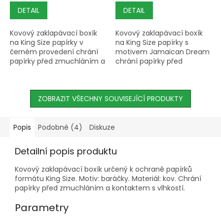
DETAIL
DETAIL
Kovový zaklapávací boxík
Kovový zaklapávací boxík
na King Size papírky v
na King Size papírky s
černém provedení chrání
motivem Jamaican Dream
papírky před zmuchláním a
chrání papírky před
vlhkostí.
zmuchláním a vlhkostí.
ZOBRAZIT VŠECHNY SOUVISEJÍCÍ PRODUKTY
Popis
Podobné (4)
Diskuze
Detailní popis produktu
Kovový zaklapávací boxík určený k ochraně papírků
formátu King Size. Motiv: baráčky. Materiál: kov. Chrání
papírky před zmuchláním a kontaktem s vlhkostí.
Parametry