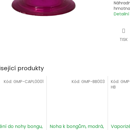
Náhradn
hmotnos
Detailn
TISK
isející produkty
Kód:
GMP-CAPL0001
Kód:
GMP-BB003
Kód:
GMP
HB
ění do nohy bongu,
Noha k bongům, modrá,
Vaporizé