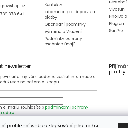
Pěstební
Kontakty
@
growshop.cz
Vivosun
Informace pro dopravu a
739 378 641
Hnojiva a
platby
Plagron
Obchodní podmínky
SunPro
Výměna a Vrácení
Podmínky ochrany
osobních údajů
t newsletter
Přijímá
platby
ůj e-mail a my vám budeme zasílat informace o
roduktech na našem e-shopu.
m e-mailu souhlasíte s
podmínkami ochrany
h údajů
lní prohlížení webu a zlepšování jeho funkcí
SIT SE