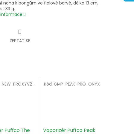
í noha k bongům ve fialové barvě, délka 13 cm,
t 33 g.
í informace
ZEPTAT SE
-NEW-PROXYV2-
Kód:
GMP-PEAK-PRO-ONYX
r Puffco The
Vaporizér Puffco Peak