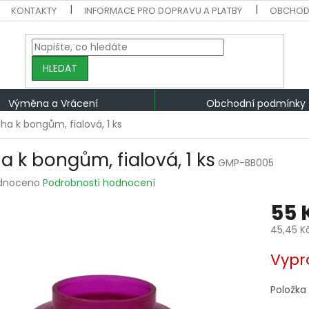
KONTAKTY
INFORMACE PRO DOPRAVU A PLATBY
OBCHOD
HLEDAT
Výměna a Vrácení
Obchodní podmínky
ha k bongům, fialová, 1 ks
a k bongům, fialová, 1 ks
GMP-BB005
rné
dnoceno
Podrobnosti hodnocení
ení
55 
tu
45,45 K
Měrná
Vypr
cena:
ek.
Položka