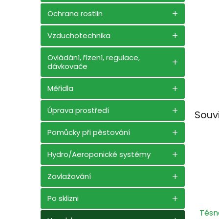
n
e
Ochrana rostlin
l
Vzduchotechnika
Ovládání, řízení, regulace,
dávkovače
Měřidla
Úprava prostředí
Souv
Pomůcky při pěstování
Hydro/Aeroponické systémy
Zavlažování
Po sklizni
Těsn