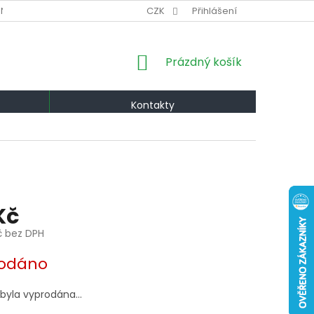
NÍ PODMÍNKY
VÝMĚNA A VRÁCENÍ
CZK
Přihlášení
PODMÍNKY OCHRANY OS
NÁKUPNÍ
Prázdný košík
KOŠÍK
Kontakty
Kč
č bez DPH
odáno
 byla vyprodána…