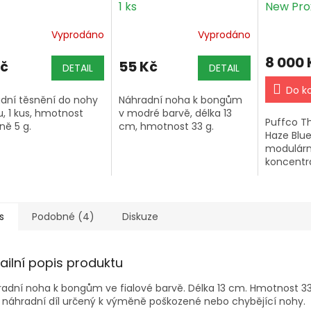
1 ks
New Prox
Vyprodáno
Vyprodáno
8 000 
Kč
55 Kč
DETAIL
DETAIL
Do k
dní těsnění do nohy
Náhradní noha k bongům
, 1 kus, hmotnost
v modré barvě, délka 13
Puffco T
žně 5 g.
cm, hmotnost 33 g.
Haze Blue
modulární
koncentrá
komorou,
aplikací 
čtyřmi tep
USB-C...
s
Podobné (4)
Diskuze
ailní popis produktu
adní noha k bongům ve fialové barvě. Délka 13 cm. Hmotnost 33
 náhradní díl určený k výměně poškozené nebo chybějící nohy.