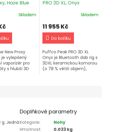
y, Haze Blue
PRO 3D XL, Onyx
Skladem
Skladem
Kč
11 955 Kč
ošíku
Do košíku
he New Proxy
Puffco Peak PRO 3D XL
 je vylepšený
Onyx je Bluetooth dab rig s
 vaporizér pro
3DXL keramickou komorou
ty s hlubší 3D
(o 78 % větší objem),
 Bluetooth
čtyřmi teplotními profily
Puffco Connect,
(232–316 °C), aplikací
lotními profily,
Puffco Connect,
bezdrátovým Qi i...
Doplňkové parametry
 g. Jedná
Kategorie
:
Nohy
Hmotnost
:
0.033 kg