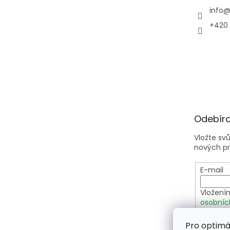
info
+420 
Odebíra
Vložte sv
nových p
E-mail
Vložení
osobníc
Pro optimá
PŘIHLÁ