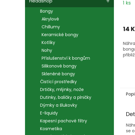
Headshop
1 ks
Bongy
Akrylové
Chillumy
14 
Keramické bongy
Kotlíky
Náhra
bongu
Nohy
přibli
Příslušenství k bongům
Silikonové bongy
Skleněné bongy
Čistící prostředky
Drtičky, mlýnky, nože
Popi
Dutinky, baličky a plničky
Dýmky a šlukovky
E-liquidy
Det
Kapesní pachové filtry
Náhr
Kosmetika
se o