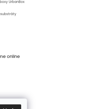
 boxy UrbanBox
 substráty
me online