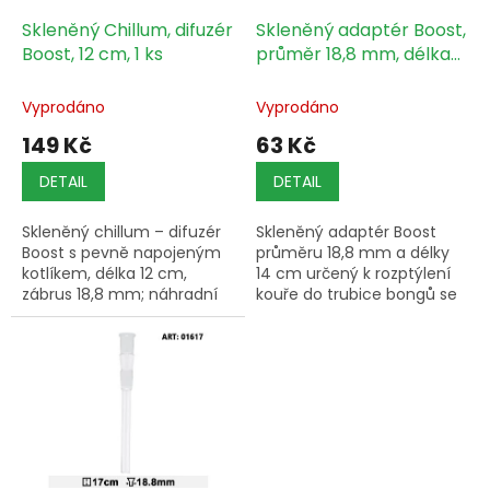
o
d
Skleněný Chillum, difuzér
Skleněný adaptér Boost,
u
Boost, 12 cm, 1 ks
průměr 18,8 mm, délka
k
14 cm, 1 ks
t
Vyprodáno
Vyprodáno
ů
149 Kč
63 Kč
DETAIL
DETAIL
Skleněný chillum – difuzér
Skleněný adaptér Boost
Boost s pevně napojeným
průměru 18,8 mm a délky
kotlíkem, délka 12 cm,
14 cm určený k rozptýlení
zábrus 18,8 mm; náhradní
kouře do trubice bongů se
díl kompatibilní s bongy se
standardním průměrem
zábrusem 18,8 mm.
18,8 mm.