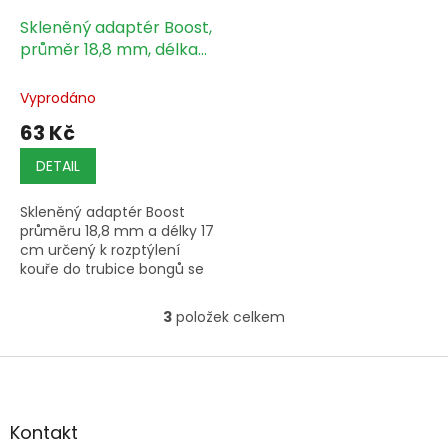
Skleněný adaptér Boost,
průměr 18,8 mm, délka
17 cm, 1 ks
Vyprodáno
63 Kč
DETAIL
Skleněný adaptér Boost
průměru 18,8 mm a délky 17
cm určený k rozptýlení
kouře do trubice bongů se
standardním průměrem
18,8 mm.
3
položek celkem
O
v
l
Z
á
á
d
p
a
a
Kontakt
c