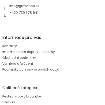
t
í
í
info
@
growshop.cz
p
r
+420 739 378 641
v
k
y
v
ý
Informace pro vás
p
i
Kontakty
s
u
Informace pro dopravu a platby
Obchodní podmínky
Výměna a Vrácení
Podmínky ochrany osobních údajů
Oblíbené kategorie
Pěstební boxy UrbanBox
Vivosun