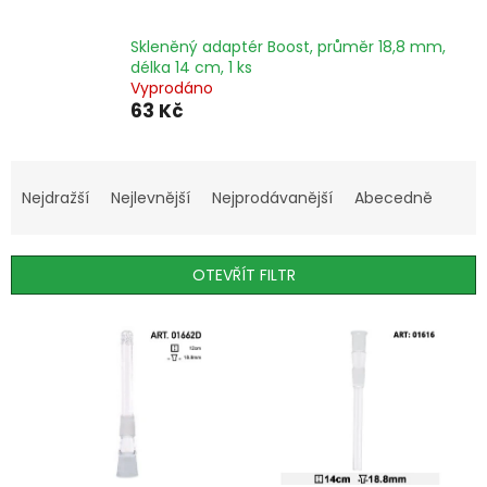
Skleněný adaptér Boost, průměr 18,8 mm,
délka 14 cm, 1 ks
Vyprodáno
63 Kč
Ř
a
Nejdražší
Nejlevnější
Nejprodávanější
Abecedně
z
e
n
OTEVŘÍT FILTR
í
p
V
r
ý
o
p
d
i
u
s
k
p
t
r
ů