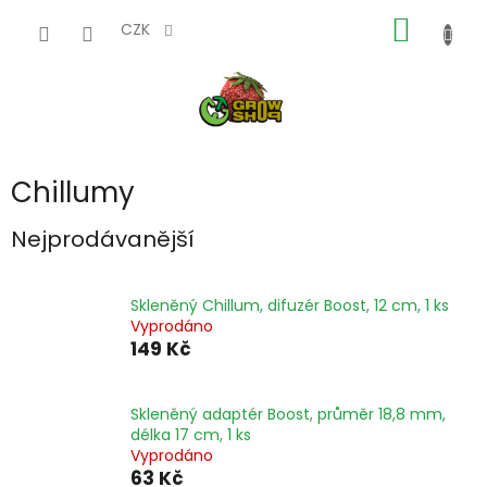
Přejít
NÁKUP
na
CZK
obsah
KOŠÍK
Chillumy
Nejprodávanější
Skleněný Chillum, difuzér Boost, 12 cm, 1 ks
Vyprodáno
149 Kč
Skleněný adaptér Boost, průměr 18,8 mm,
délka 17 cm, 1 ks
Vyprodáno
63 Kč