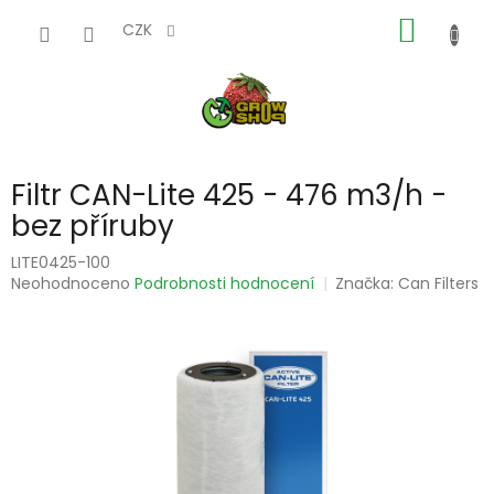
Přejít
NÁKUP
na
CZK
obsah
KOŠÍK
Filtr CAN-Lite 425 - 476 m3/h -
bez příruby
LITE0425-100
Průměrné
Neohodnoceno
Podrobnosti hodnocení
Značka:
Can Filters
hodnocení
produktu
je
0,0
z
5
hvězdiček.