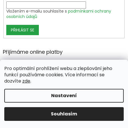
Vložením e-mailu souhlasíte s
podmínkami ochrany
osobních údajů
PŘIHLÁSIT SE
Přijímáme online platby
Pro optimální prohlížení webu a zlepšování jeho
funkcí používáme cookies. Více informací se
dozvíte
zde
.
Vytvořil Shoptet Premium
Nastavení
Copyright 2026
growshop.cz
. Všechna práva vyhrazena.
Souhlasím
Upravit nastavení cookies