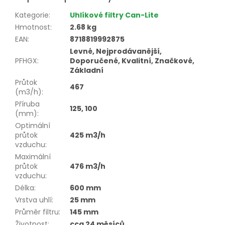
Kategorie
:
Uhlíkové filtry Can-Lite
Hmotnost
:
2.68 kg
EAN
:
8718819992875
Levné, Nejprodávanější,
PFHGX
:
Doporučené, Kvalitní, Značkové,
Základní
Průtok
467
(m3/h)
:
Příruba
125, 100
(mm)
:
Optimální
průtok
425 m3/h
vzduchu
:
Maximální
průtok
476 m3/h
vzduchu
:
Délka
:
600 mm
Vrstva uhlí
:
25 mm
Průměr filtru
:
145 mm
Životnost
:
cca 24 měsíců