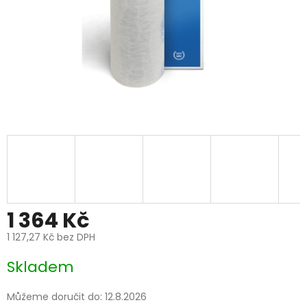
1 364 Kč
1 127,27 Kč bez DPH
Měrná
Skladem
cena:
Můžeme doručit do:
12.8.2026