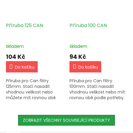
Příruba 125 CAN
Příruba 100 CAN
Skladem
Skladem
104 Kč
94 Kč
Do košíku
Do košíku
Příruba pro Can flitry
Příruba pro Can filtry
125mm. Stačí nasadit
100mm. Stačí nasadit
vhodnou velikost nebo
vhodnou velikost nebo mít
můžete mít rovnou obě
rovnou obě podle potřeby.
podle potřeb.
ZOBRAZIT VŠECHNY SOUVISEJÍCÍ PRODUKTY