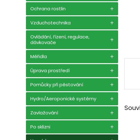
n
e
Ochrana rostlin
l
Vzduchotechnika
Ovládání, řízení, regulace,
dávkovače
Měřidla
Úprava prostředí
Pomůcky při pěstování
Hydro/Aeroponické systémy
Souv
Zavlažování
Po sklizni