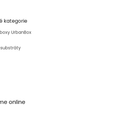
é kategorie
 boxy UrbanBox
 substráty
me online