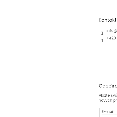
p
a
t
Kontakt
í
info
+420 
Odebíra
Vložte sv
nových p
E-mail