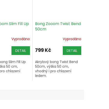
om Slim Fill Up
Bong Zooom Twist Bend
50cm
Vyprodáno
Vyprodáno
799 Kč
DETAIL
DETAIL
ong Slim Fill Up
Akrylový bong Twist Bend
ška 50 cm,
50cm, výška 50 cm,
pro chlazení
vhodný i pro chlazení
ledem.