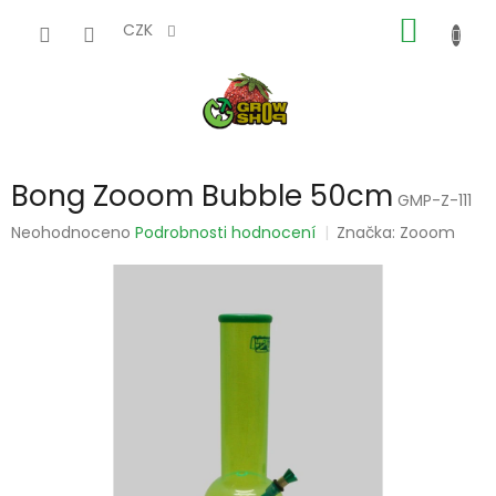
Přejít
NÁKUP
na
CZK
obsah
KOŠÍK
Bong Zooom Bubble 50cm
GMP-Z-111
Průměrné
Neohodnoceno
Podrobnosti hodnocení
Značka:
Zooom
hodnocení
produktu
je
0,0
z
5
hvězdiček.