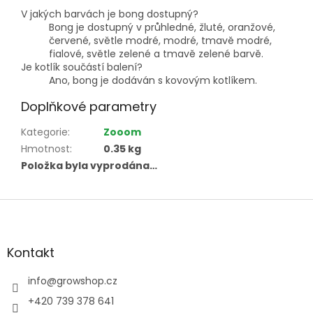
V jakých barvách je bong dostupný?
Bong je dostupný v průhledné, žluté, oranžové,
červené, světle modré, modré, tmavě modré,
fialové, světle zelené a tmavě zelené barvě.
Je kotlík součástí balení?
Ano, bong je dodáván s kovovým kotlíkem.
Doplňkové parametry
Kategorie
:
Zooom
Hmotnost
:
0.35 kg
Položka byla vyprodána…
Z
á
p
a
Kontakt
t
í
info
@
growshop.cz
+420 739 378 641