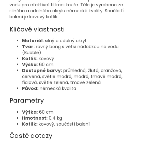
vodu pro efektivní filtraci kouře. Tělo je vyrobeno ze
silného a odolného akrylu německé kvality. Součástí
balení je kovový kotlík.
Klíčové vlastnosti
Materiál:
silný a odolný akryl
Tvar:
rovný bong s větší nádobkou na vodu
(Bubble)
Kotlík:
kovový
Výška:
60 cm
Dostupné barvy:
průhledná, žlutá, oranžová,
červená, světle modrá, modrá, tmavě modrá,
fialová, světle zelená, tmavě zelená
Původ:
německá kvalita
Parametry
Výška:
60 cm
Hmotnost:
0,4 kg
Kotlík:
kovový, součástí balení
Časté dotazy