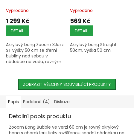
Vyprodáno
Vyprodáno
1 299 Kč
569 Kč
DETAIL
DETAIL
Akrylový bong Zooom 3Jazz
Akrylový bong Straight
ST výšky 50 cm se třemi
50cm, výška 50 cm.
bubliny nad sebou v
nádobce na vodu, rovným
rozšířeným tělem a
kovovým kotlíkem;
dostupný v 10 barevných
variantách.
ZOBRAZIT VŠECHNY SOUVISEJÍCÍ PRODUKTY
Popis
Podobné (4)
Diskuze
Detailní popis produktu
Zooom Bong Bubble ve verzi 60 cm je rovný akrylový
bong s charakteristicky rozšířenou spodní nádobkou na