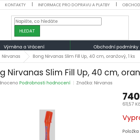
KONTAKTY
INFORMACE PRO DOPRAVU A PLATBY
OBCHOD
HLEDAT
Výměna a Vrácení
Obchodní podmínky
Nirvanas
Bong Nirvanas Slim Fill Up, 40 cm, oranžový, 1 ks
 Nirvanas Slim Fill Up, 40 cm, oran
rné
dnoceno
Podrobnosti hodnocení
Značka:
Nirvanas
ení
740
tu
611,57 K
Měrná
Vypr
cena:
ek.
Položka