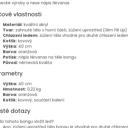
cké výroby a nese nápis Nirvanas.
čové vlastnosti
Materiál:
kvalitní akryl
Tvar:
zahnuté tělo v horní části, zúžení uprostřed (Slim Fill Up)
Chlazení ledem:
zúžení těla vhodné pro druhé chlazení lede
Kotlík:
kovový
Výška:
40 cm
Barva:
oranžová
Potisk:
nápis Nirvanas na těle bongu
Původ:
německá kvalita
rametry
Výška:
40 cm
Hmotnost:
0,22 kg
Barva:
oranžová
Kotlík:
kovový, součástí balení
sté dotazy
do tohoto bongu vložit led?
Ano, zúžení uprostřed těla bongu je vhodné pro druhé chlazen