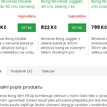
 Nirvanas Double
Bong Nirvanas Juggler,
Bong Nir
le, 50 cm, červený,
40 cm, zelený, 1 ks
cm, oran
Vyprodáno
Vyprodáno
 Kč
822 Kč
799 Kč
DETAIL
DETAIL
nas Bong Double
Nirvanas Bong Juggler v
Nirvanas
e v červené barvě je
zelené barvě je 40cm
oranžové 
akrylový bong s
akrylový bong se zúženým
30cm akr
u nádobkou na vodu,
tělem vhodným pro
velkou n
ným tělem pro
chlazení ledem a kovovým
a kovový
ení ledem a druhou
kotlíkem od německého
německéh
nou pro intenzivnější
výrobce.
i.
s
Podobné (4)
Diskuze
ailní popis produktu
anas Bong Slim Fill Up kombinuje zahnutí v horní části těla s výr
ním uprostřed. Zúžení slouží jako přirozená přepážka pro led, kter
hodu kouře zajišťuje druhé chlazení. Bong je vyroben z kvalitního