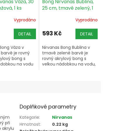
vanas Váza, 30
Bong Nirvanas Bublina,
žová, 1 ks
25 cm, tmavě zelený, 1
ks
Vyprodáno
Vyprodáno
593 Kč
DETAIL
DETAIL
 Bong Váza v
Nirvanas Bong Bublina v
barvě je rovný
tmavě zelené barvě je
ylový bong s
rovný akrylový bong s
ádobkou na vodu
velkou nádobkou na vodu,
m kotlíkem od
kovovým kotlíkem a
o výrobce.
výškou 25 cm od
německého výrobce.
Doplňkové parametry
azným
Kategorie
:
Nirvanas
ý při
Hmotnost
:
0.22 kg
 akrylu