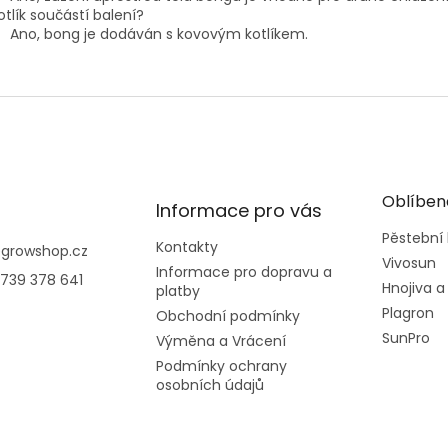
otlík součástí balení?
Ano, bong je dodáván s kovovým kotlíkem.
Oblíben
Informace pro vás
Pěstební
Kontakty
@
growshop.cz
Vivosun
Informace pro dopravu a
739 378 641
Hnojiva a
platby
Plagron
Obchodní podmínky
SunPro
Výměna a Vrácení
Podmínky ochrany
osobních údajů