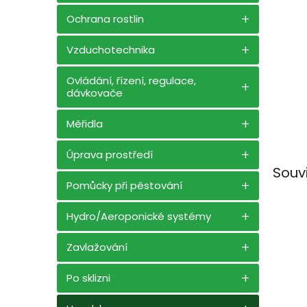
n
e
Ochrana rostlin
l
Vzduchotechnika
Ovládání, řízení, regulace,
dávkovače
Měřidla
Úprava prostředí
Souv
Pomůcky při pěstování
Hydro/Aeroponické systémy
Zavlažování
Po sklizni