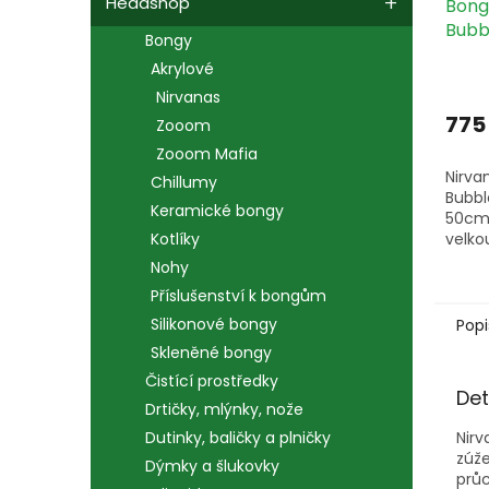
Headshop
Bong
Bubb
Bongy
1 ks
Akrylové
Nirvanas
775
Zooom
Zooom Mafia
Nirva
Chillumy
Bubbl
Keramické bongy
50cm 
velko
Kotlíky
zúže
Nohy
chlaz
Příslušenství k bongům
bubli
filtrac
Silikonové bongy
Popi
Skleněné bongy
Čistící prostředky
Det
Drtičky, mlýnky, nože
Nirv
Dutinky, baličky a plničky
zúže
Dýmky a šlukovky
průc