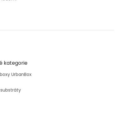
é kategorie
 boxy UrbanBox
 substráty