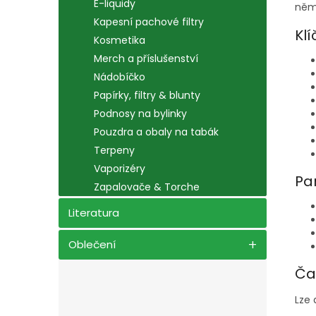
E-liquidy
něme
Kapesní pachové filtry
Klí
Kosmetika
Merch a příslušenství
Nádobíčko
Papírky, filtry & blunty
Podnosy na bylinky
Pouzdra a obaly na tabák
Terpeny
Vaporizéry
Pa
Zapalovače & Torche
Literatura
Oblečení
Ča
Lze 