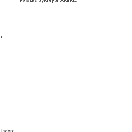
Položka byla vyprodána…
m
í ledem.