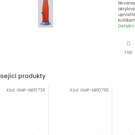
Nirvana
akrylov
uprostř
kotlíkem
Detailn
TISK
isející produkty
Kód:
GMP-NB10736
Kód:
GMP-NB10765