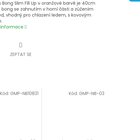
s Bong Slim Fill Up v oranžové barvě je 40cm
ý bong se zahnutím v horní části a zúžením
ed, vhodný pro chlazení ledem, s kovovým
.
í informace
ZEPTAT SE
Kód:
GMP-NB10831
Kód:
GMP-NB-03