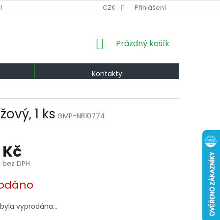
NÍ PODMÍNKY
VÝMĚNA A VRÁCENÍ
CZK
Přihlášení
PODMÍNKY OCHRANY OS
NÁKUPNÍ
Prázdný košík
KOŠÍK
Kontakty
žový, 1 ks
GMP-NB10774
 Kč
č bez DPH
odáno
 byla vyprodána…