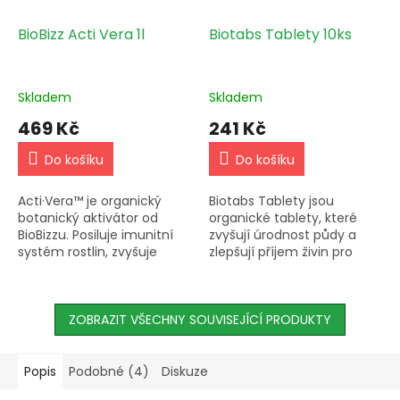
BioBizz Acti Vera 1l
Biotabs Tablety 10ks
Skladem
Skladem
469 Kč
241 Kč
Do košíku
Do košíku
Acti·Vera™ je organický
Biotabs Tablety jsou
botanický aktivátor od
organické tablety, které
BioBizzu. Posiluje imunitní
zvyšují úrodnost půdy a
systém rostlin, zvyšuje
zlepšují příjem živin pro
vstřebávání živin a
rostliny. Ideální pro záhony,
napomáhá jejich růstu a
skleníky a květináče.
kvetení. Používejte 5 ml při
každé...
ZOBRAZIT VŠECHNY SOUVISEJÍCÍ PRODUKTY
Popis
Podobné (4)
Diskuze