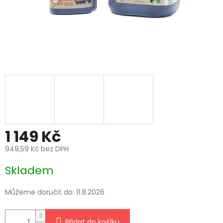
1 149 Kč
949,59 Kč bez DPH
Měrná
Skladem
cena:
Můžeme doručit do:
11.8.2026
Přidat do košíku