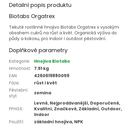
Detailní popis produktu
Biotabs Orgatrex
Tekuté rostlinné hnojivo Biotabs Orgatrex s vysokým
obsahem cukrů na růst a květ. Organická výživa do
půdy a kokosu, pro indoor i outdoor pěstování.
Doplňkové parametry
Kategorie
:
Hnojiva Biotabs
Hmotnost
:
7.51 kg
EAN
:
4260619880059
Fáze
:
růst i květ
Pěstební
zemina
styl
:
Levné, Nejprodávanější, Doporučené,
PFHGX
:
Kvalitní, Značkové, Základní, Outdoor,
Indoor
Použití
:
základní hnojiva, NPK