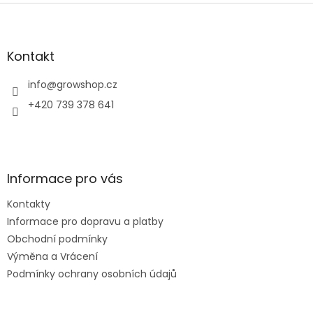
Z
á
p
a
Kontakt
t
í
info
@
growshop.cz
+420 739 378 641
Informace pro vás
Kontakty
Informace pro dopravu a platby
Obchodní podmínky
Výměna a Vrácení
Podmínky ochrany osobních údajů