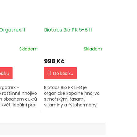
Orgatrex 1l
Biotabs Bio PK 5-8 1l
Skladem
Skladem
998 Kč
ošíku
Do košíku
rgatrex -
Biotabs Bio PK 5-8 je
 rostlinné hnojivo
organické kapalné hnojivo
m obsahem cukrů
s mořskými řasami,
 květ. Ideální pro
vitamíny a fytohormony,
outdoor pěstování
které podporují růst rostlin,
kokosu.
vývoj plodů a květů a
zvyšují odolnost proti
stresu....