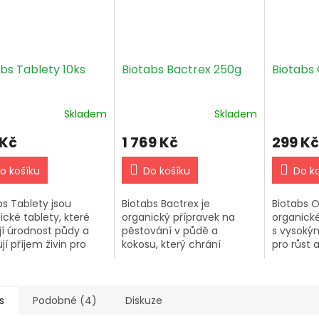
bs Tablety 10ks
Biotabs Bactrex 250g
Biotabs 
Skladem
Skladem
 Kč
1 769 Kč
299 Kč
o košíku
Do košíku
Do k
bs Tablety jsou
Biotabs Bactrex je
Biotabs O
ické tablety, které
organický přípravek na
organické
jí úrodnost půdy a
pěstování v půdě a
s vysoký
jí příjem živin pro
kokosu, který chrání
pro růst a
ny. Ideální pro záhony,
sazenice a řízky před
indoor i 
íky a květináče.
patogeny. Obsahuje
v půdě a 
Trichodermu a půdní
bakterie.
s
Podobné (4)
Diskuze