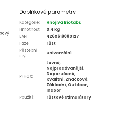
Doplňkové parametry
Kategorie
:
Hnojiva Biotabs
Hmotnost
:
0.4 kg
esový
EAN
:
4260619880127
Fáze
:
růst
Pěstební
univerzální
styl
:
Levné,
Nejprodávanější,
Doporučené,
PFHGX
:
Kvalitní, Značkové,
Základní, Outdoor,
Indoor
Použití
:
růstové stimulátory