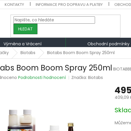
KONTAKTY
INFORMACE PRO DOPRAVU A PLATBY
OBCHOD
HLEDAT
Výměna a Vrácení
Obchodní podmínky
ačky
Biotabs
Biotabs Boom Boom Spray 250ml
tabs Boom Boom Spray 250ml
BIOTABB
rné
dnoceno
Podrobnosti hodnocení
Značka:
Biotabs
ení
495
tu
409,09 
Měrná
Skla
cena:
ek.
Můžeme 