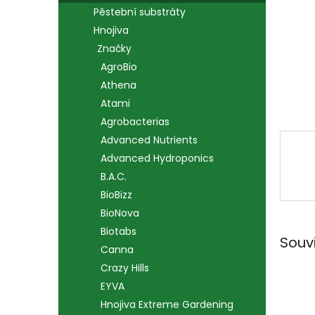
n
Pěstební substráty
e
Hnojiva
l
Značky
AgroBio
Athena
Atami
Agrobacterias
Advanced Nutrients
Advanced Hydroponics
B.A.C.
BioBizz
BioNova
Biotabs
Souv
Canna
Crazy Hills
EYVA
Hnojiva Extreme Gardening