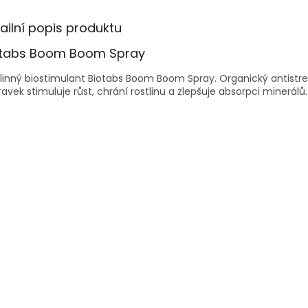
ailní popis produktu
otabs Boom Boom Spray
linný biostimulant Biotabs Boom Boom Spray. Organický antistr
ravek stimuluje růst, chrání rostlinu a zlepšuje absorpci minerálů.