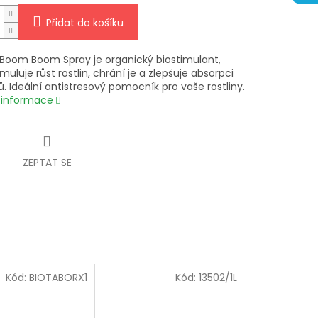
Přidat do košíku
 Boom Boom Spray je organický biostimulant,
imuluje růst rostlin, chrání je a zlepšuje absorpci
. Ideální antistresový pomocník pro vaše rostliny.
í informace
ZEPTAT SE
Kód:
BIOTABORX1
Kód:
13502/1L