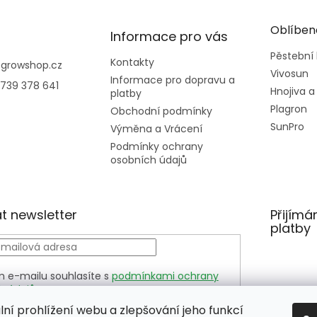
Oblíben
Informace pro vás
Pěstební
Kontakty
@
growshop.cz
Vivosun
Informace pro dopravu a
739 378 641
Hnojiva a
platby
Plagron
Obchodní podmínky
SunPro
Výměna a Vrácení
Podmínky ochrany
osobních údajů
t newsletter
Přijímá
platby
m e-mailu souhlasíte s
podmínkami ochrany
h údajů
LÁSIT
lní prohlížení webu a zlepšování jeho funkcí