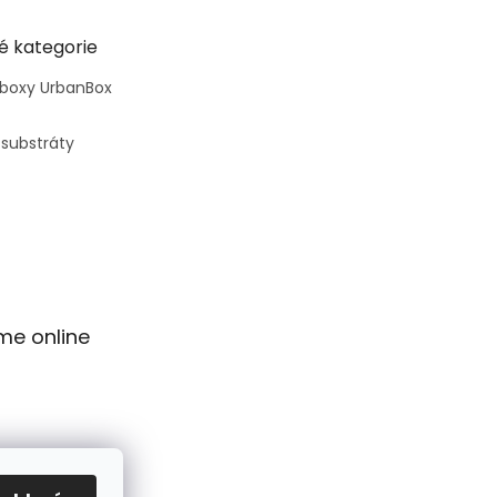
é kategorie
 boxy UrbanBox
 substráty
me online