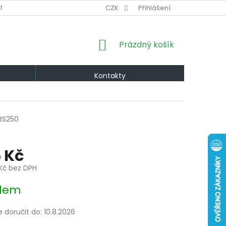
NÍ PODMÍNKY
VÝMĚNA A VRÁCENÍ
CZK
Přihlášení
PODMÍNKY OCHRANY OS
NÁKUPNÍ
Prázdný košík
KOŠÍK
Kontakty
BS250
 Kč
Kč bez DPH
dem
doručit do:
10.8.2026