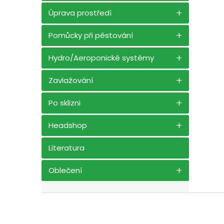
Úprava prostředí
Pomůcky při pěstování
Hydro/Aeroponické systémy
Zavlažování
Po sklizni
Headshop
Literatura
Oblečení
Z
á
p