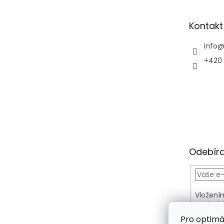
a
t
Kontakt
í
info
+420 
Odebíra
Vložení
osobníc
PŘIH
Pro optimá