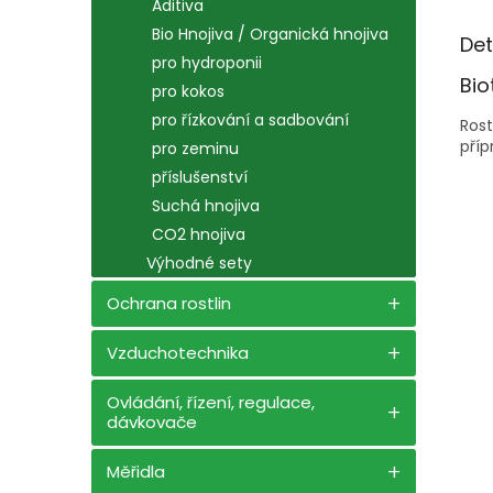
Aditiva
Bio Hnojiva / Organická hnojiva
Det
pro hydroponii
Bi
pro kokos
pro řízkování a sadbování
Rost
příp
pro zeminu
příslušenství
Suchá hnojiva
CO2 hnojiva
Výhodné sety
Ochrana rostlin
Vzduchotechnika
Ovládání, řízení, regulace,
dávkovače
Měřidla