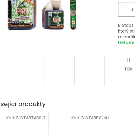
Biotabs
který st
minerálů
Detailn
TISK
isející produkty
Kód:
BIOTABTABS10
Kód:
BIOTABBX250