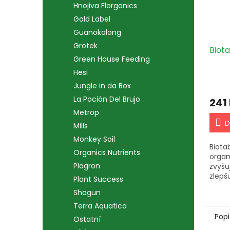
Hnojiva Florganics
Gold Label
Guanokalong
Grotek
Biota
Green House Feeding
Hesi
Jungle in da Box
La Poción Del Brujo
241
Metrop
D
Mills
Monkey Soil
Biota
Organics Nutrients
organ
Plagron
zvyšu
zlepšu
Plant Success
rostli
Shogun
sklen
Terra Aquatica
Popi
Ostatní