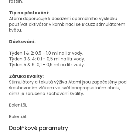
rostlin.
Tip na pěstování:
Atami doporučuje k dosažení optimálního výsledku
používat aktivátor v kombinaci se B’cuzz stimulátorem
květu.
Dávkování:
Týden 1 & 2: 0,5 - 1,0 ml na litr vody.
Týden 3 & 4: 0,1 - 0,5 ml na litr vody.
Týden 5 & 6: 0,1 - 0,5 ml na litr vody.
Záruka kvality:
Stimulátory a tekutá výživa Atami jsou zapečetěny pod
šroubovacím víčkem ve světlonepropustném obalu,
čímž je zaručeno zachování kvality.
Balení,5L
Balení,5L
Doplňkové parametry