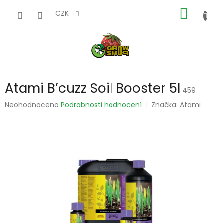
Přejít
NÁKUP
na
CZK
obsah
KOŠÍK
Atami B’cuzz Soil Booster 5l
459
Průměrné
Neohodnoceno
Podrobnosti hodnocení
Značka:
Atami
hodnocení
produktu
je
0,0
z
5
hvězdiček.