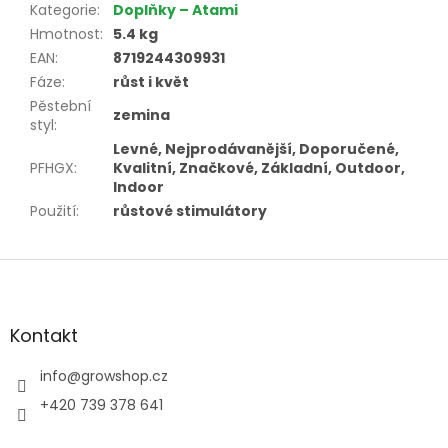
Kategorie
:
Doplňky – Atami
Hmotnost
:
5.4 kg
EAN
:
8719244309931
Fáze
:
růst i květ
Pěstební
zemina
styl
:
Levné, Nejprodávanější, Doporučené,
PFHGX
:
Kvalitní, Značkové, Základní, Outdoor,
Indoor
Použití
:
růstové stimulátory
Z
á
p
a
Kontakt
t
í
info
@
growshop.cz
+420 739 378 641