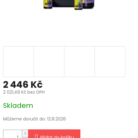
2 446 Kč
2 021,49 Kč bez DPH
Měrná
Skladem
cena:
Můžeme doručit do:
12.8.2026
Přidat do košíku