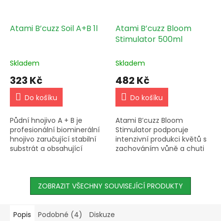
Atami B’cuzz Soil A+B 1l
Atami B’cuzz Bloom
Stimulator 500ml
Skladem
Skladem
323 Kč
482 Kč
Do košíku
Do košíku
Půdní hnojivo A + B je
Atami B’cuzz Bloom
profesionální biominerální
Stimulator podporuje
hnojivo zaručující stabilní
intenzivní produkci květů s
substrát a obsahující
zachováním vůně a chuti
všechny potřebné živiny
rostliny. Přidávejte do pitné
pro růst rostlin. Je vhodné
vody od počátku období
pro pěstování uvnitř i...
květu a kombinujte s
ZOBRAZIT VŠECHNY SOUVISEJÍCÍ PRODUKTY
B’cuzz...
Popis
Podobné (4)
Diskuze