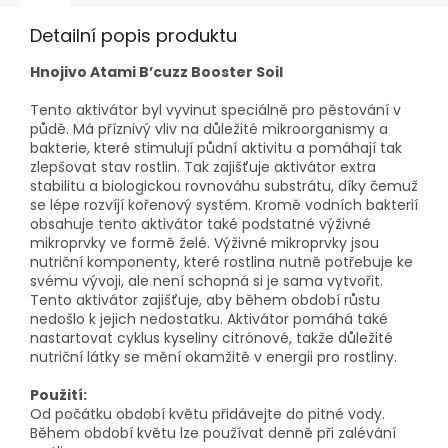
Detailní popis produktu
Hnojivo Atami B’cuzz Booster Soil
Tento aktivátor byl vyvinut speciálně pro pěstování v
půdě. Má příznivý vliv na důležité mikroorganismy a
bakterie, které stimulují půdní aktivitu a pomáhají tak
zlepšovat stav rostlin. Tak zajišťuje aktivátor extra
stabilitu a biologickou rovnováhu substrátu, díky čemuž
se lépe rozvíjí kořenový systém. Kromě vodních bakterií
obsahuje tento aktivátor také podstatné výživné
mikroprvky ve formě želé. Výživné mikroprvky jsou
nutriční komponenty, které rostlina nutně potřebuje ke
svému vývoji, ale není schopná si je sama vytvořit.
Tento aktivátor zajišťuje, aby během období růstu
nedošlo k jejich nedostatku. Aktivátor pomáhá také
nastartovat cyklus kyseliny citrónové, takže důležité
nutriční látky se mění okamžitě v energii pro rostliny.
Použití:
Od počátku období květu přidávejte do pitné vody.
Během období květu lze používat denně při zalévání