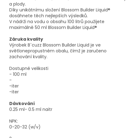
a plody.
Díky unikátnímu složení Blossom Builder Liquid®
dosáhnete těch nejlepších výsledků.
V nádrži na vodu o obsahu 100 litrů použijete
maximálně 50 ml Blossom Builder Liquid®
Záruka kvality
Výrobek B`cuzz Blossom Builder Liquid je ve
světlonepropustném obalu, čímž je zaručeno
zachování kvality.
Dostupné velikosti
- 100 ml
-
-iter
-iter
Dávkování
0.25 ml- 0.5 ml naitr
NPK:
0-20-32 (w/v)