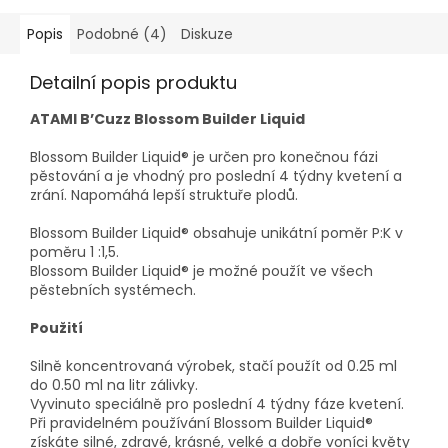
Popis
Podobné (4)
Diskuze
Detailní popis produktu
ATAMI B’Cuzz Blossom Builder Liquid
Blossom Builder Liquid® je určen pro konečnou fázi
pěstování a je vhodný pro poslední 4 týdny kvetení a
zrání. Napomáhá lepší struktuře plodů.
Blossom Builder Liquid® obsahuje unikátní poměr P:K v
poměru 1 :1,5.
Blossom Builder Liquid® je možné použít ve všech
pěstebních systémech.
Použití
Silně koncentrovaná výrobek, stačí použít od 0.25 ml
do 0.50 ml na litr zálivky.
Vyvinuto speciálně pro poslední 4 týdny fáze kvetení.
Při pravidelném používání Blossom Builder Liquid®
získáte silné, zdravé, krásné, velké a dobře voníci květy