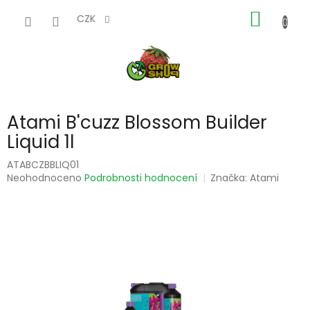
Přejít
NÁKUP
na
CZK
obsah
KOŠÍK
Atami B'cuzz Blossom Builder
Liquid 1l
ATABCZBBLIQ01
Průměrné
Neohodnoceno
Podrobnosti hodnocení
Značka:
Atami
hodnocení
produktu
je
0,0
z
5
hvězdiček.