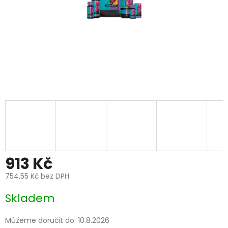
913 Kč
754,55 Kč bez DPH
Měrná
Skladem
cena:
Můžeme doručit do:
10.8.2026