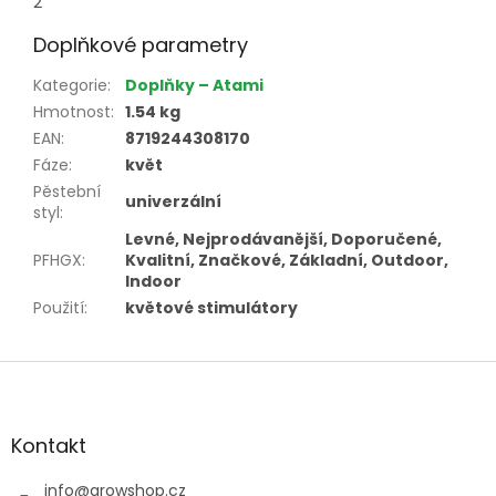
2
Doplňkové parametry
Kategorie
:
Doplňky – Atami
Hmotnost
:
1.54 kg
EAN
:
8719244308170
Fáze
:
květ
Pěstební
univerzální
styl
:
Levné, Nejprodávanější, Doporučené,
PFHGX
:
Kvalitní, Značkové, Základní, Outdoor,
Indoor
Použití
:
květové stimulátory
Z
á
p
a
Kontakt
t
í
info
@
growshop.cz