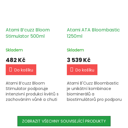
Atami B’cuzz Bloom
Atami ATA Bloombastic
Stimulator 500ml
1250ml
Skladem
Skladem
482 Kč
3 539 Kč
Do košíku
Do košíku
Atami B’cuzz Bloom
Atami B'Cuzz Bloombastic
Stimulator podporuje
je unikátní kombinace
intenzivní produkci květů s
biominerálů a
zachováním vůně a chuti
biostimulátorů pro podporu
rostliny. Přidávejte do pitné
květu. Zvyšuje podíl cukru,
vody od počátku období
povzbuzuje enzymatické
květu a kombinujte s
procesy a je vhodné pro
B’cuzz...
ZOBRAZIT VŠECHNY SOUVISEJÍCÍ PRODUKTY
všechny...