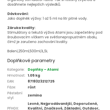
dosáhnete nejlepších výsledků.
Dávkování:
Jako doplněk výživy: 1 až 5 ml na litr pitné vody.
Záruka kvality:
Stimulátory a tekutá výživa Atami jsou zapečetěny pod
šroubovacím víčkem ve světlonepropustném obalu,
čímž je zaručeno zachování kvality.
Balení,250ml,500ml,1L,5L
Doplňkové parametry
Kategorie
:
Doplňky – Atami
Hmotnost
:
1.05 kg
EAN
:
8719323212725
Fáze
:
růst
Pěstební
zemina
styl
:
Levné, Nejprodávanější, Doporučené,
PFHGX
:
Kvalitní, Značkové, Základní, Outdoor,