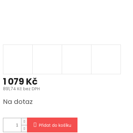
1 079 Kč
891,74 Kč bez DPH
Měrná
Na dotaz
cena:
Přidat do košíku