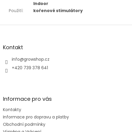
Indoor
Použití
:
kořenové stimulátory
Z
á
p
a
Kontakt
t
í
info
@
growshop.cz
+420 739 378 641
Informace pro vás
Kontakty
Informace pro dopravu a platby
Obchodní podmínky
Výměna a Vrácení