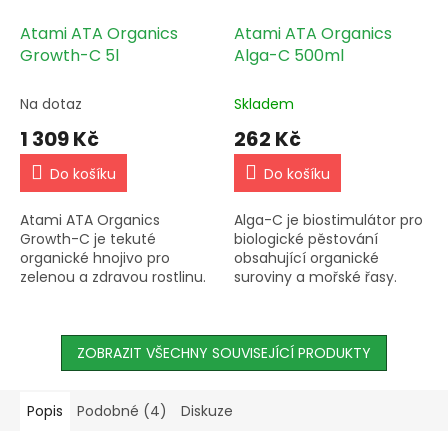
Atami ATA Organics
Atami ATA Organics
Growth-C 5l
Alga-C 500ml
Na dotaz
Skladem
1 309 Kč
262 Kč
Do košíku
Do košíku
Atami ATA Organics
Alga-C je biostimulátor pro
Growth-C je tekuté
biologické pěstování
organické hnojivo pro
obsahující organické
zelenou a zdravou rostlinu.
suroviny a mořské řasy.
S vlivem na vývoj rostliny a
Poskytuje rostlinám
pevný hlavní stonek, je
potřebné látky pro prevenci
ideální pro biologické
stresu a zlepšuje jejich
pěstování.
ZOBRAZIT VŠECHNY SOUVISEJÍCÍ PRODUKTY
kondici....
Popis
Podobné (4)
Diskuze