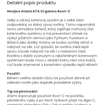
Detailní popis produktu
Hnojivo Atami ATA Organics Root-C
Velký a zdravý kořenový systém je z velké části
zodpovědný za dobrý vývoj rostliny. Tomu napomáhá
tento stimulátor kořenů, který zajišťuje mohutný růst
kořenového systému a má preventivní účinek na
výskyt půdních nemocí jako Pythium, Fusarium a
škůdců jako dutilky. Kořeny se budou rychleji větvit a
nabývat na síle, což způsobí, že rostlina získá lepší
oporu a bude nabývat na síle i v nadzemní části.
Rostlina s dobře vyvinutým a zakořeněným kořenovým
systémem bude moci v období květu nést více květů,
což bude znamenat v konečném výsledku lepší sklizeň!
Použití:
Během celého období růstu lze používat denně při
zalévání rostlin jako doplněk pravidelné výživy.
Tip na pěstování:
Atami doporučuje používat Root-C na počátku
pěstebního cyklu a po třech týdnech přejít na Alga-C,
organický stimulátor růstu. Tak si rostliny zvyknou a