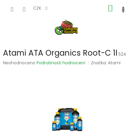
Přejít
NÁKUP
na
CZK
obsah
KOŠÍK
Atami ATA Organics Root-C 1l
524
Průměrné
Neohodnoceno
Podrobnosti hodnocení
Značka:
Atami
hodnocení
produktu
je
0,0
z
5
hvězdiček.