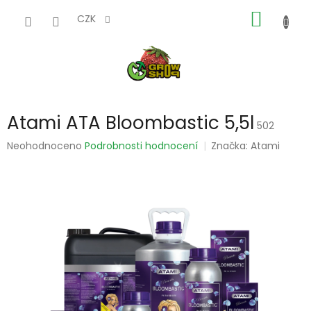
Přejít
NÁKUP
na
CZK
obsah
KOŠÍK
Atami ATA Bloombastic 5,5l
502
Průměrné
Neohodnoceno
Podrobnosti hodnocení
Značka:
Atami
hodnocení
produktu
je
0,0
z
5
hvězdiček.