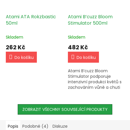
Atami ATA Rokzbastic
Atami B’cuzz Bloom
50ml
Stimulator 500ml
Skladem
Skladem
262 Kč
482 Kč
Do košíku
Do košíku
Atami B’cuzz Bloom
Stimulator podporuje
intenzivní produkci květů s
zachováním vůně a chuti
rostliny. Přidávejte do pitné
vody od počátku období
květu a kombinujte s
ZOBRAZIT VŠECHNY SOUVISEJÍCÍ PRODUKTY
B’cuzz...
Popis
Podobné (4)
Diskuze