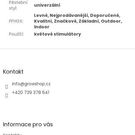
Pěstební
univerzální
styl
:
Levné, Nejprodávanější, Doporučené,
PFHGX
:
Kvalitní, Značkové, Základní, Outdoor,
Indoor
Použití
:
květové stimulátory
Z
á
p
a
Kontakt
t
í
info
@
growshop.cz
+420 739 378 641
Informace pro vás