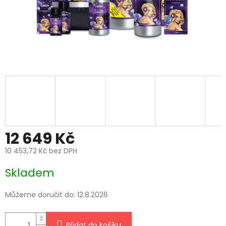
12 649 Kč
10 453,72 Kč bez DPH
Měrná
Skladem
cena:
Můžeme doručit do:
12.8.2026
Přidat do košíku