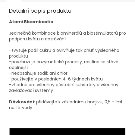
Detailní popis produktu
Atami Bloombastic
Jedinečná kombinace biominerálů a biostimulátorů pro
podporu květu a dozrávání.
-zvyšuje podíl cukru a ovlivňuje tak chuť výsledného
produktu
-povzbuzuje enzymatické procesy, rostlina se stává
odolnější
-neobsahuje sodík ani chlor
-používejte v posledních 4-6 týdnech květu
-vhodné pro všechny pěstební substráty a všechny
zavlažovací systémy
Dávkování
: přidávejte k základnímu hnojivu, 0,5 - 1ml
na litr vody