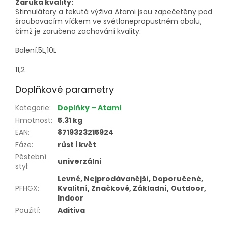
Záruka kvality:
Stimulátory a tekutá výživa Atami jsou zapečetěny pod
šroubovacím víčkem ve světlonepropustném obalu,
čímž je zaručeno zachování kvality.
Balení,5L,10L
11,2
Doplňkové parametry
Kategorie
:
Doplňky – Atami
Hmotnost
:
5.31 kg
EAN
:
8719323215924
Fáze
:
růst i květ
Pěstební
univerzální
styl
:
Levné, Nejprodávanější, Doporučené,
PFHGX
:
Kvalitní, Značkové, Základní, Outdoor,
Indoor
Použití
:
Aditiva