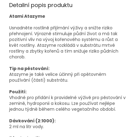
Detailní popis produktu
Atami Atazyme
Usnadněte rostlině přijímání výživy a snižte riziko
přehnojení. Výrazně stimuluje půdní život a má tak
pozitivní vliv na vývoj kořenového systému a růst a
květ rostliny. Atazyme rozkládá v substrátu mrtvé
rostliny a zbytky kořenů a tím snižuje riziko půdních
chorob.
Tip na pěstování:
Atazyme je také velice účinný při opětovném
používání (části) substrátu.
Použití:
Vhodné pro přidání k pravidelné výživě pro pěstování v
zemině, hydroponii a kokosu. Lze používat nejlépe
jednou týdně během celého vegetačního období.
Dávkování (2:1000):
2 ml na litr vody.