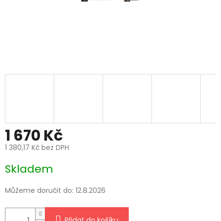
1 670 Kč
1 380,17 Kč bez DPH
Měrná
Skladem
cena:
Můžeme doručit do:
12.8.2026
Přidat do košíku