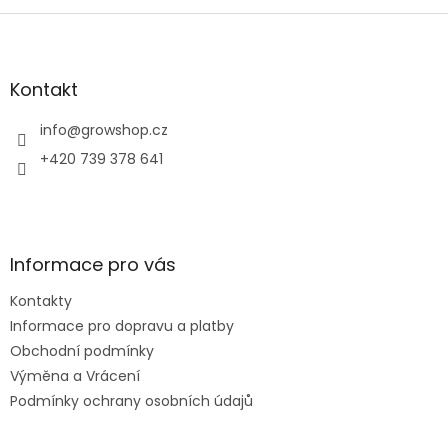
Z
á
p
a
Kontakt
t
í
info
@
growshop.cz
+420 739 378 641
Informace pro vás
Kontakty
Informace pro dopravu a platby
Obchodní podmínky
Výměna a Vrácení
Podmínky ochrany osobních údajů