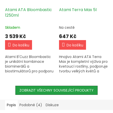
Atami ATA Bloombastic
Atami Terra Max 5l
1250ml
Skladem
Na cestě
3 539 Kč
647 Kč
Do košíku
Do košíku
Atami B'Cuzz Bloombastic
Hnojivo Atami ATA Terra
je unikátní kombinace
Max je kompletní výživa pro
biominerálů a
kvetoucí rostliny, podporuje
biostimulátorů pro podporu
tvorbu velkých květů a
květu. Zvyšuje podíl cukru,
plodů. Snadno vstřebatelné
povzbuzuje enzymatické
rostlinami a rychle viditelné
procesy a je vhodné pro
výsledky....
všechny...
ZOBRAZIT VŠECHNY SOUVISEJÍCÍ PRODUKTY
Popis
Podobné (4)
Diskuze