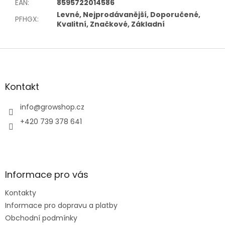
EAN
:
8595722014586
Levné, Nejprodávanější, Doporučené,
PFHGX
:
Kvalitní, Značkové, Základní
Z
á
p
a
Kontakt
t
í
info
@
growshop.cz
+420 739 378 641
Informace pro vás
Kontakty
Informace pro dopravu a platby
Obchodní podmínky