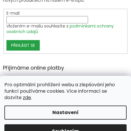
nových produktech na našem e-shopu.
E-mail
Vložením e-mailu souhlasíte s
podmínkami ochrany
osobních údajů
PŘIHLÁSIT SE
Přijímáme online platby
Pro optimální prohlížení webu a zlepšování jeho
funkcí používáme cookies. Více informací se
dozvíte
zde
.
Vytvořil Shoptet Premium
Nastavení
Copyright 2026
growshop.cz
. Všechna práva vyhrazena.