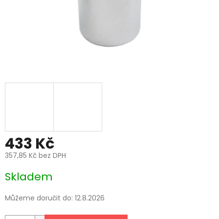
433 Kč
357,85 Kč bez DPH
Měrná
Skladem
cena:
Můžeme doručit do:
12.8.2026