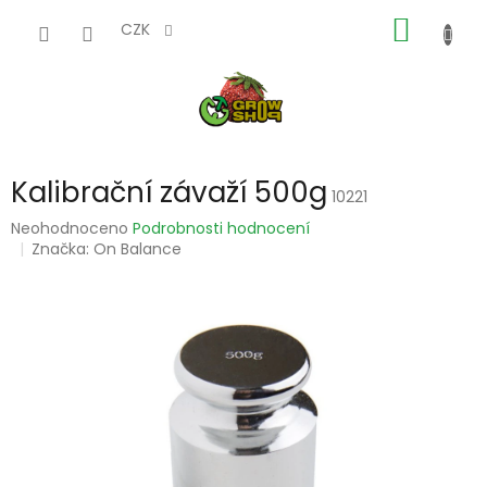
Přejít
NÁKUP
na
CZK
obsah
KOŠÍK
Kalibrační závaží 500g
10221
Průměrné
Neohodnoceno
Podrobnosti hodnocení
hodnocení
Značka:
On Balance
produktu
je
0,0
z
5
hvězdiček.