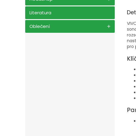
Det
Literatura
VIVO
Oblečení
sond
rozs
nas
pro 
Klí
Pa