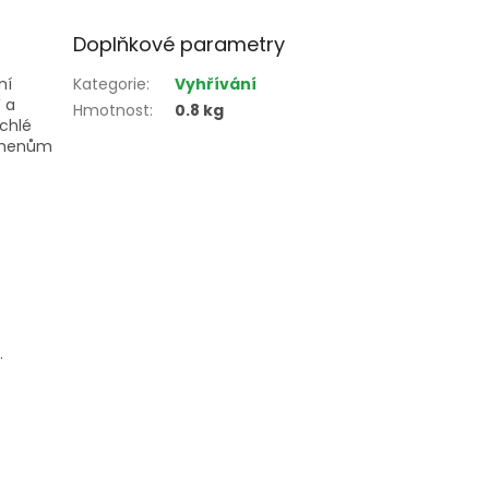
Doplňkové parametry
ní
Kategorie
:
Vyhřívání
 a
Hmotnost
:
0.8 kg
ychlé
semenům
.