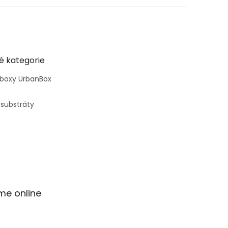
é kategorie
 boxy UrbanBox
 substráty
me online