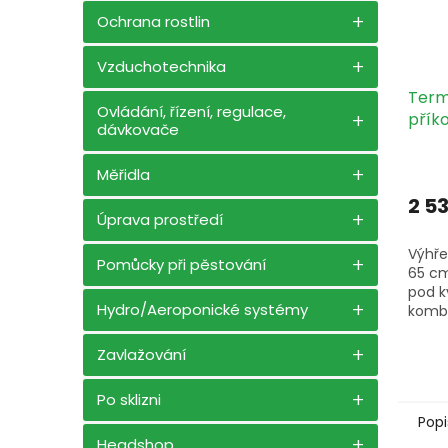
Ochrana rostlin
Vzduchotechnika
Term
Ovládání, řízení, regulace,
přík
dávkovače
Měřidla
2 5
Úprava prostředí
Výhře
Pomůcky při pěstování
65 cm
pod k
Hydro/Aeroponické systémy
kombi
vrstv
Zavlažování
Po sklizni
Popi
Headshop