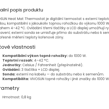
ailní popis produktu
SUN Heat Mat Thermostat je digitální termostat s externí teplot
ou, kompatibilní s jakoukoliv topnou rohožkou do výkonu 1000 W
ahem 4–42 °C. Ovládání třemi tlačítky a LCD displej umožňují r
tavení; externí sonda se umisťuje přímo do substrátu nebo k 
přesné měření teploty kořenové zóny.
čové vlastnosti
Kompatibilní výkon topné rohožky:
do 1000 W.
Teplotní rozsah:
4–42 °C.
Jednotky:
Celsius / Fahrenheit (přepínatelné).
Ovládání:
3 tlačítka + LCD displej.
Sonda:
externí na kabelu — do substrátu nebo k semenům.
Kompatibilita:
VIVOSUN topné rohožky i jiné značky do 1000 W
rametry
Hmotnost: 0,8 kg