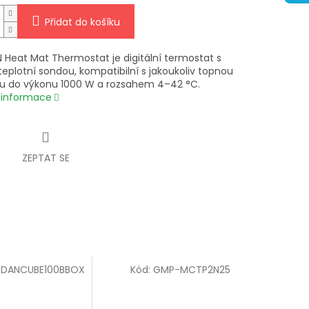
Přidat do košíku
 Heat Mat Thermostat je digitální termostat s
teplotní sondou, kompatibilní s jakoukoliv topnou
u do výkonu 1000 W a rozsahem 4–42 °C.
í informace
ZEPTAT SE
DANCUBE100BBOX
Kód:
GMP-MCTP2N25