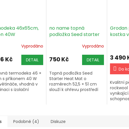
odeka 46x65cm,
no name topná
Grodan 
on 40W
podložka Seed starter
kostka v
heat mat
100x100
Vyprodáno
Vyprodáno
216ks bo
3 490 
36 Kč
750 Kč
DETAIL
DETAIL
Do k
vná termodeka 46 ×
Topná podložka Seed
 s příkonem 40 W
Starter Heat Mat o
Kvalitní 
větináče, vhodná v
rozměrech 52,5 × 51 cm
rockwool 
naci s izolační
slouží k ohřevu prostředí
vynikajíc
ou a termostatem.
při klíčení a zakořeňování.
schopnos
poměrem 
Rozměry
bez díry.
s
Podobné (4)
Diskuze