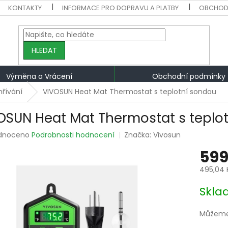
KONTAKTY
INFORMACE PRO DOPRAVU A PLATBY
OBCHOD
HLEDAT
Výměna a Vrácení
Obchodní podmínky
hřívání
VIVOSUN Heat Mat Thermostat s teplotní sondou
OSUN Heat Mat Thermostat s teplo
rné
dnoceno
Podrobnosti hodnocení
Značka:
Vivosun
ení
599
tu
495,04 
Měrná
Skla
cena:
ek.
Můžeme 