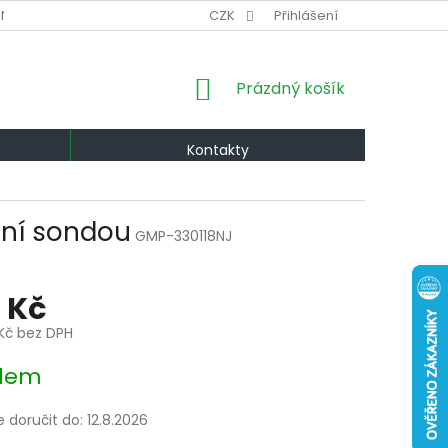
NÍ PODMÍNKY
VÝMĚNA A VRÁCENÍ
CZK
Přihlášení
PODMÍNKY OCHRANY OS
NÁKUPNÍ
Prázdný košík
KOŠÍK
Kontakty
tní sondou
GMP-330118NJ
 Kč
Kč bez DPH
dem
doručit do:
12.8.2026