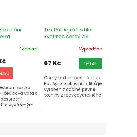
pěstební
Tex Pot Agro textilní
elká
květináč černý 25l
x65mm, bez díry
Skladem
Vyprodáno
x
Kč
67 Kč
DETAIL
ošíku
Černý textilní květináč Tex
Pot Agro o objemu 7 litrů je
pěstební kostka
vyroben z odolné pevné
- čedičová vata s
tkaniny z recyklovatelného
í absorpční
propylenu, vhodný pro
tí a vyváženým
všechny typy pěstebních
vody a vzduchu.
médií a praní v pračce...
 100x100x65mm