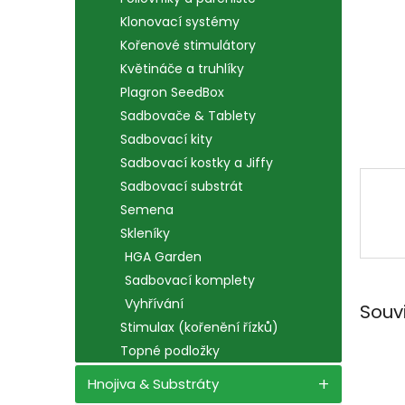
n
e
Klonovací systémy
l
Kořenové stimulátory
Květináče a truhlíky
Plagron SeedBox
Sadbovače & Tablety
Sadbovací kity
Sadbovací kostky a Jiffy
Sadbovací substrát
Semena
Skleníky
HGA Garden
Sadbovací komplety
Vyhřívání
Souv
Stimulax (kořenění řízků)
Topné podložky
Hnojiva & Substráty