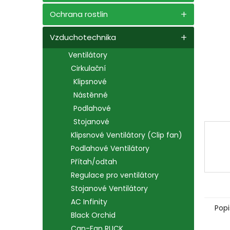
n
e
Ochrana rostlin
l
Vzduchotechnika
Ventilátory
Cirkulační
Klipsnové
Nástěnné
Podlahové
Stojanové
Klipsnové Ventilátory (Clip fan)
Podlahové Ventilátory
Přítah/odtah
Regulace pro ventilátory
Stojanové Ventilátory
AC Infinity
Popi
Black Orchid
Can-Fan RUCK