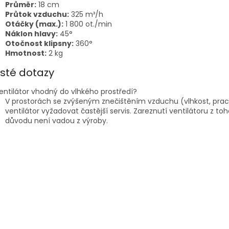
Průměr:
18 cm
Průtok vzduchu:
325 m³/h
Otáčky (max.):
1 800 ot./min
Náklon hlavy:
45°
Otočnost klipsny:
360°
Hmotnost:
2 kg
sté dotazy
entilátor vhodný do vlhkého prostředí?
V prostorách se zvýšeným znečištěním vzduchu (vlhkost, pra
ventilátor vyžadovat častější servis. Zareznutí ventilátoru z to
důvodu není vadou z výroby.