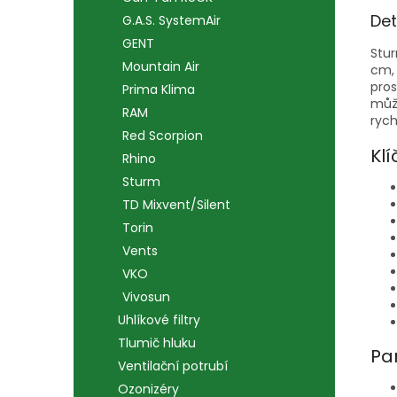
Det
G.A.S. SystemAir
GENT
Stur
Mountain Air
cm, 
pros
Prima Klima
můž
RAM
rych
Red Scorpion
Klí
Rhino
Sturm
TD Mixvent/Silent
Torin
Vents
VKO
Vivosun
Uhlíkové filtry
Tlumič hluku
Pa
Ventilační potrubí
Ozonizéry