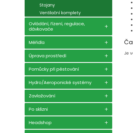
Stojany
Ventilační komplety
Ovládání, řízení, regulace,
dávkovače
Ča
Měřidla
Je v
Úprava prostředí
Pomůcky při pěstování
Hydro/Aeroponické systémy
Zavlažování
Po sklizni
Headshop