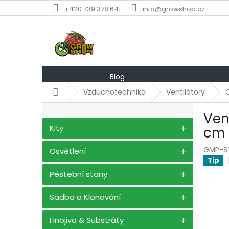
Přejít
+420 739 378 641
info@growshop.cz
na
obsah
Blog
Domů
Vzduchotechnika
Ventilátory
C
P
Ven
o
Přeskočit
Kity
s
cm
kategorie
t
GMP-S
r
Osvětlení
Tip
a
n
Pěstební stany
n
í
Sadba a Klonování
p
a
Hnojiva & Substráty