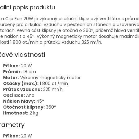
ailní popis produktu
m Clip Fan 20W je výkonný oscilační klipsnový ventilátor s prům
určený pro cirkulaci vzduchu v pěstebních stanech a uzavřený
torách. Pevná část klipsny je otočná o 360°, přičemž hlava venti
e naklonit o 45°. Výkonný magnetický motor dosahuje maximál
losti 1 800 ot./min a průtoku vzduchu 325 m³/h.
čové vlastnosti
Příkon:
20 W
Průměr:
18 cm
Motor:
Výkonný magnetický motor
Otáčky (max.):
1 800 ot./min
Průtok vzduchu:
325 m³/h
Oscilace:
Ano
Náklon hlavy:
45°
Otočnost klipsny:
360°
Hmotnost:
2 kg
rametry
Příkon:
20 W