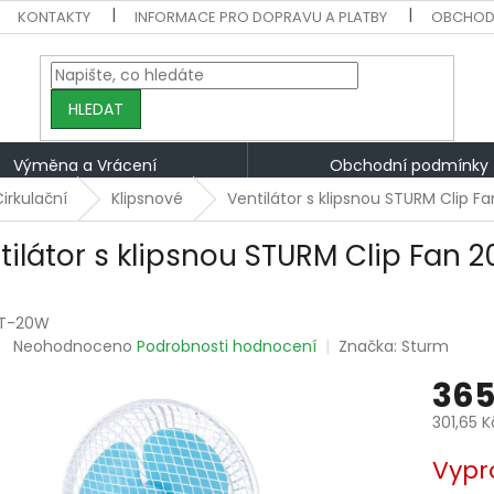
KONTAKTY
INFORMACE PRO DOPRAVU A PLATBY
OBCHOD
HLEDAT
Výměna a Vrácení
Obchodní podmínky
irkulační
Klipsnové
Ventilátor s klipsnou STURM Clip F
tilátor s klipsnou STURM Clip Fan 2
T-20W
Průměrné
Neohodnoceno
Podrobnosti hodnocení
Značka:
Sturm
hodnocení
365
produktu
je
301,65 
0,0
z
Měrná
Vypr
5
cena:
hvězdiček.