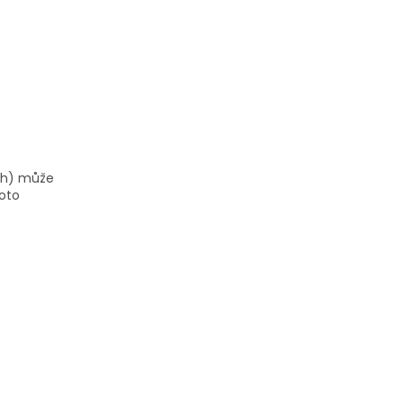
ch) může
hoto