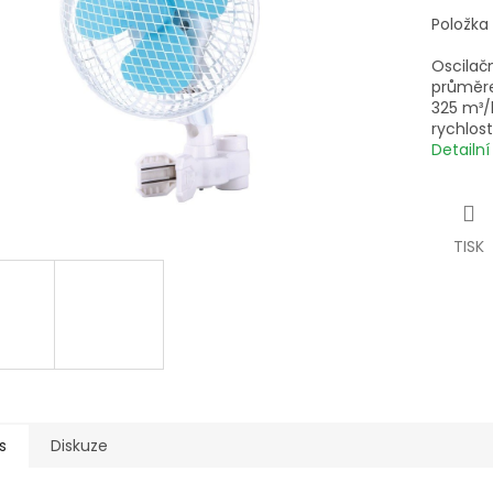
Položka
Oscilačn
průměr
325 m³/
rychlost
Detailn
TISK
s
Diskuze