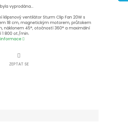
 byla vyprodána…
í klipsnový ventilátor Sturm Clip Fan 20W s
em 18 cm, magnetickým motorem, průtokem
h, náklonem 45°, otočností 360° a maximální
í 1 800 ot./min.
í informace
ZEPTAT SE