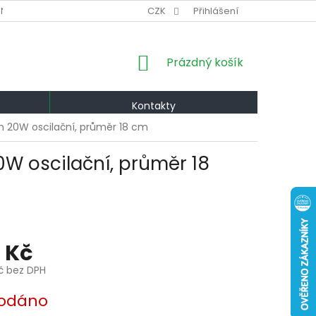
NÍ PODMÍNKY
VÝMĚNA A VRÁCENÍ
CZK
Přihlášení
PODMÍNKY OCHRANY OS
NÁKUPNÍ
Prázdný košík
KOŠÍK
Kontakty
an 20W oscilační, průměr 18 cm
0W oscilační, průměr 18
 Kč
Kč bez DPH
odáno