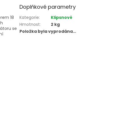
Doplňkové parametry
ěrem 18
Kategorie
:
Klipsnové
ch
Hmotnost
:
2 kg
látoru se
Položka byla vyprodána…
ní