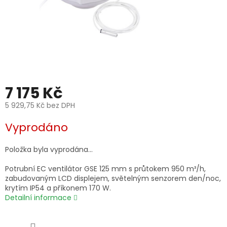
7 175 Kč
5 929,75 Kč bez DPH
Měrná
Vyprodáno
cena:
Položka byla vyprodána…
Potrubní EC ventilátor GSE 125 mm s průtokem 950 m³/h,
zabudovaným LCD displejem, světelným senzorem den/noc,
krytím IP54 a příkonem 170 W.
Detailní informace