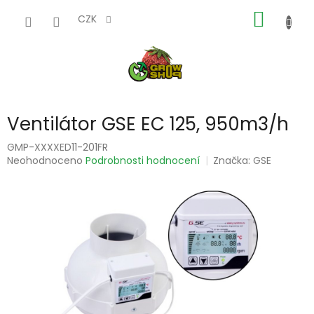
Přejít
NÁKUP
na
CZK
obsah
KOŠÍK
Ventilátor GSE EC 125, 950m3/h
GMP-XXXXED11-201FR
Průměrné
Neohodnoceno
Podrobnosti hodnocení
Značka:
GSE
hodnocení
produktu
je
0,0
z
5
hvězdiček.