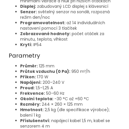
minimální vibrace a hluk při nižších otáčkách
Displej:
zabudovaný LCD displej s klávesnicí
Senzor:
světelný senzor na sondě, rozpozná
režim den/noc
Programovatelnost:
až 14 individuálních
nastavení pomocí 3 tlačítek
Zobrazované hodnoty:
počet otáček za
minutu, teplota, vlhkost
Krytí:
IP54
Parametry
Průměr:
125 mm
Průtok vzduchu (0 Pa):
950 m³/h
Příkon:
170 W
Napájení:
200–240 V
Proud:
1,5–1,25 A
Frekvence:
50–60 Hz
Okolní teplota:
−30 °C až +60 °C
Rozměry:
244 × 260 × 125 mm
Hmotnost:
2,5 kg (dle specifikace výrobce);
balení 1 kg
Příslušenství:
napájecí kabel 1,5 m, kabel se
senzorem 4 m