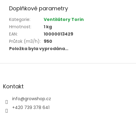
Doplňkové parametry
Kategorie
:
Ventilátory Torin
Hmotnost
:
1 kg
EAN
:
10000013429
Průtok (m3/h)
:
950
Položka byla vyprodána…
Z
á
p
a
Kontakt
t
í
info
@
growshop.cz
+420 739 378 641