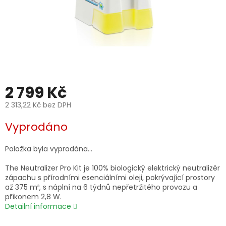
2 799 Kč
2 313,22 Kč bez DPH
Měrná
Vyprodáno
cena:
Položka byla vyprodána…
The Neutralizer Pro Kit je 100% biologický elektrický neutralizér
zápachu s přírodními esenciálními oleji, pokrývající prostory
až 375 m³, s náplní na 6 týdnů nepřetržitého provozu a
příkonem 2,8 W.
Detailní informace