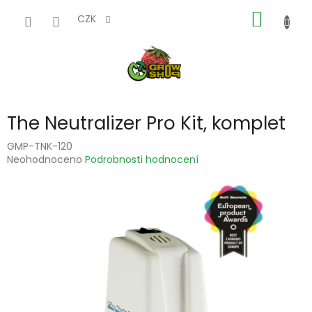
Přejít
NÁKUP
na
CZK
obsah
KOŠÍK
The Neutralizer Pro Kit, komplet
GMP-TNK-120
Průměrné
Neohodnoceno
Podrobnosti hodnocení
hodnocení
produktu
je
0,0
z
5
hvězdiček.