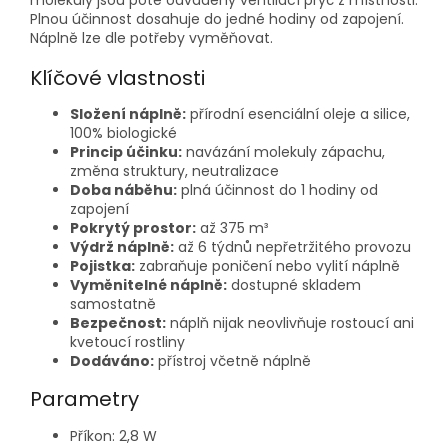
Plnou účinnost dosahuje do jedné hodiny od zapojení.
Náplně lze dle potřeby vyměňovat.
Klíčové vlastnosti
Složení náplně:
přírodní esenciální oleje a silice,
100% biologické
Princip účinku:
navázání molekuly zápachu,
změna struktury, neutralizace
Doba náběhu:
plná účinnost do 1 hodiny od
zapojení
Pokrytý prostor:
až 375 m³
Výdrž náplně:
až 6 týdnů nepřetržitého provozu
Pojistka:
zabraňuje poničení nebo vylití náplně
Vyměnitelné náplně:
dostupné skladem
samostatně
Bezpečnost:
náplň nijak neovlivňuje rostoucí ani
kvetoucí rostliny
Dodáváno:
přístroj včetně náplně
Parametry
Příkon: 2,8 W