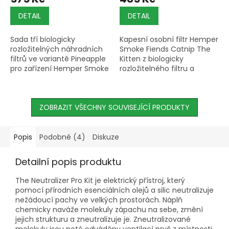
DETAIL
DETAIL
Sada tří biologicky
Kapesní osobní filtr Hemper
rozložitelných náhradních
Smoke Fiends Catnip The
filtrů ve variantě Pineapple
Kitten z biologicky
pro zařízení Hemper Smoke
rozložitelného filtru a
Fiends s životností přes 300
opakovaně použitelného
použití na kus.
silikonového těla snižuje
pasivní kouř a eliminuje
ZOBRAZIT VŠECHNY SOUVISEJÍCÍ PRODUKTY
zápach,...
Popis
Podobné (4)
Diskuze
Detailní popis produktu
The Neutralizer Pro Kit je elektrický přístroj, který
pomocí přírodních esenciálních olejů a silic neutralizuje
nežádoucí pachy ve velkých prostorách. Náplň
chemicky naváže molekuly zápachu na sebe, změní
jejich strukturu a zneutralizuje je. Zneutralizované
molekuly jsou poté odváděny ventilací pryč z místnosti.