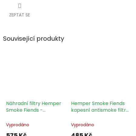
ZEPTAT SE
Související produkty
Náhradní filtry Hemper
Hemper Smoke Fiends
Smoke Fiends -
kapesní antismoke filtr-
Pineapple, 3 ks
Catnip The Kitten
Vyprodáno
Vyprodáno
575 Kč
485 Kč