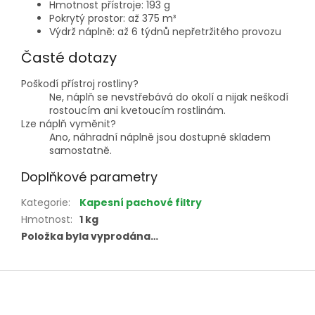
Hmotnost přístroje: 193 g
Pokrytý prostor: až 375 m³
Výdrž náplně: až 6 týdnů nepřetržitého provozu
Časté dotazy
Poškodí přístroj rostliny?
Ne, náplň se nevstřebává do okolí a nijak neškodí
rostoucím ani kvetoucím rostlinám.
Lze náplň vyměnit?
Ano, náhradní náplně jsou dostupné skladem
samostatně.
Doplňkové parametry
Kategorie
:
Kapesní pachové filtry
Hmotnost
:
1 kg
Položka byla vyprodána…
Z
á
p