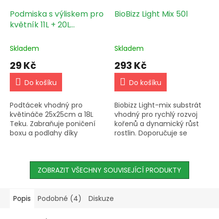
Podmiska s výliskem pro
BioBizz Light Mix 50l
květník 11L + 20L
(27x27cm) ČERNÁ
Skladem
Skladem
29 Kč
293 Kč
Do košíku
Do košíku
Podtácek vhodný pro
Biobizz Light-mix substrát
květináče 25x25cm a 18L
vhodný pro rychlý rozvoj
Teku. Zabraňuje poničení
kořenů a dynamický růst
boxu a podlahy díky
rostlin. Doporučuje se
odkapávání vody. Chrání
používat venku s hnojivy
před plísní a špínou.
Biobizz pro neuvěřitelné
výnosy. 100% biologická...
ZOBRAZIT VŠECHNY SOUVISEJÍCÍ PRODUKTY
Popis
Podobné (4)
Diskuze