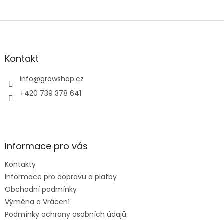
Z
á
p
a
Kontakt
t
í
info
@
growshop.cz
+420 739 378 641
Informace pro vás
Kontakty
Informace pro dopravu a platby
Obchodní podmínky
Výměna a Vrácení
Podmínky ochrany osobních údajů