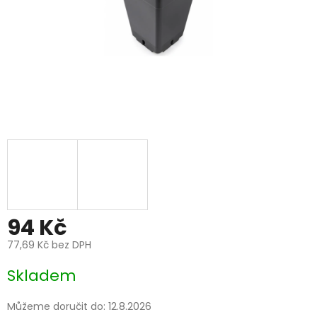
94 Kč
77,69 Kč bez DPH
Měrná
Skladem
cena:
Můžeme doručit do:
12.8.2026