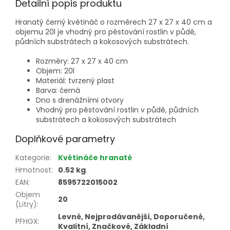
Detailní popis produktu
Hranatý černý květináč o rozměrech 27 x 27 x 40 cm a
objemu 20l je vhodný pro pěstování rostlin v půdě,
půdních substrátech a kokosových substrátech.
Rozměry: 27 x 27 x 40 cm
Objem: 20l
Materiál: tvrzený plast
Barva: černá
Dno s drenážními otvory
Vhodný pro pěstování rostlin v půdě, půdních
substrátech a kokosových substrátech
Doplňkové parametry
Kategorie
:
Květináče hranaté
Hmotnost
:
0.52 kg
EAN
:
8595722015002
Objem
20
(Litry)
:
Levné, Nejprodávanější, Doporučené,
PFHGX
:
Kvalitní, Značkové, Základní