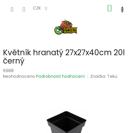
Přejít
NÁKUP
na
CZK
obsah
KOŠÍK
Květník hranatý 27x27x40cm 20l
černý
6988
Průměrné
Neohodnoceno
Podrobnosti hodnocení
Značka:
Teku
hodnocení
produktu
je
0,0
z
5
hvězdiček.