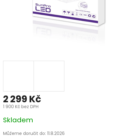
2 299 Kč
1 900 Kč bez DPH
Měrná
Skladem
cena:
Můžeme doručit do:
11.8.2026