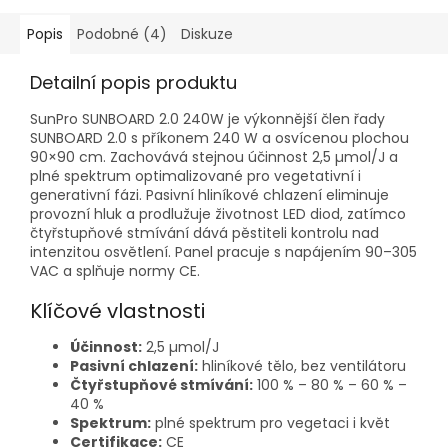
Popis
Podobné (4)
Diskuze
Detailní popis produktu
SunPro SUNBOARD 2.0 240W je výkonnější člen řady
SUNBOARD 2.0 s příkonem 240 W a osvícenou plochou
90×90 cm. Zachovává stejnou účinnost 2,5 µmol/J a
plné spektrum optimalizované pro vegetativní i
generativní fázi. Pasivní hliníkové chlazení eliminuje
provozní hluk a prodlužuje životnost LED diod, zatímco
čtyřstupňové stmívání dává pěstiteli kontrolu nad
intenzitou osvětlení. Panel pracuje s napájením 90–305
VAC a splňuje normy CE.
Klíčové vlastnosti
Účinnost:
2,5 µmol/J
Pasivní chlazení:
hliníkové tělo, bez ventilátoru
Čtyřstupňové stmívání:
100 % – 80 % – 60 % –
40 %
Spektrum:
plné spektrum pro vegetaci i květ
Certifikace:
CE