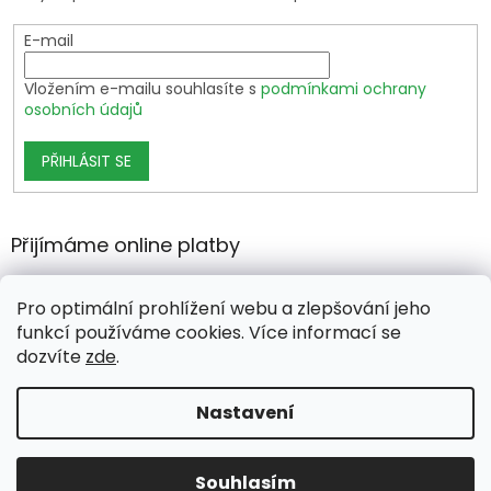
E-mail
Vložením e-mailu souhlasíte s
podmínkami ochrany
osobních údajů
PŘIHLÁSIT SE
Přijímáme online platby
Pro optimální prohlížení webu a zlepšování jeho
funkcí používáme cookies. Více informací se
dozvíte
zde
.
Vytvořil Shoptet Premium
Nastavení
Copyright 2026
growshop.cz
. Všechna práva vyhrazena.
Souhlasím
Upravit nastavení cookies