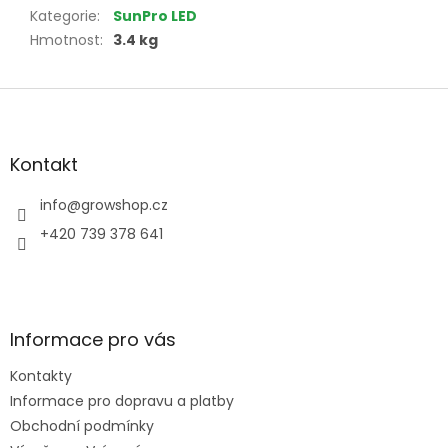
Kategorie
:
SunPro LED
Hmotnost
:
3.4 kg
Z
á
p
a
Kontakt
t
í
info
@
growshop.cz
+420 739 378 641
Informace pro vás
Kontakty
Informace pro dopravu a platby
Obchodní podmínky