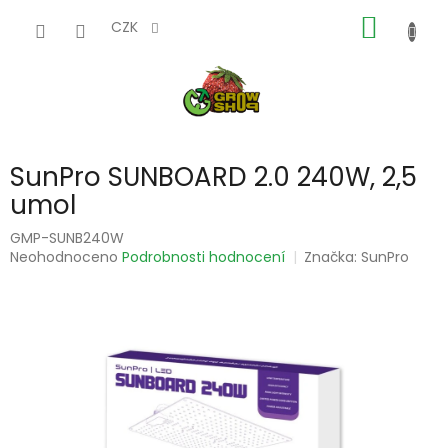
Přejít
NÁKUP
na
CZK
obsah
KOŠÍK
SunPro SUNBOARD 2.0 240W, 2,5
umol
GMP-SUNB240W
Průměrné
Neohodnoceno
Podrobnosti hodnocení
Značka:
SunPro
hodnocení
produktu
je
0,0
z
5
hvězdiček.