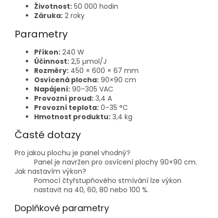
Životnost:
50 000 hodin
Záruka:
2 roky
Parametry
Příkon:
240 W
Účinnost:
2,5 µmol/J
Rozměry:
450 × 600 × 67 mm
Osvícená plocha:
90×90 cm
Napájení:
90–305 VAC
Provozní proud:
3,4 A
Provozní teplota:
0–35 °C
Hmotnost produktu:
3,4 kg
Časté dotazy
Pro jakou plochu je panel vhodný?
Panel je navržen pro osvícení plochy 90×90 cm.
Jak nastavím výkon?
Pomocí čtyřstupňového stmívání lze výkon
nastavit na 40, 60, 80 nebo 100 %.
Doplňkové parametry