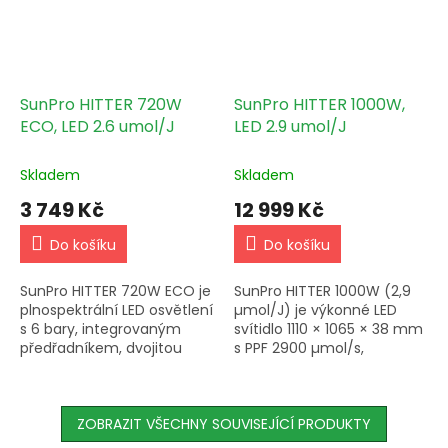
SunPro HITTER 720W
SunPro HITTER 1000W,
ECO, LED 2.6 umol/J
LED 2.9 umol/J
Skladem
Skladem
3 749 Kč
12 999 Kč
Do košíku
Do košíku
SunPro HITTER 720W ECO je
SunPro HITTER 1000W (2,9
plnospektrální LED osvětlení
µmol/J) je výkonné LED
s 6 bary, integrovaným
svítidlo 1110 × 1065 × 38 mm
předřadníkem, dvojitou
s PPF 2900 µmol/s,
ochranou LED čipů
integrovaným
(pryskyřice +
předřadníkem a dvojitou
polykarbonátový kryt),
ochranou čipů v provedení
dimováním 0–10 V a...
ZOBRAZIT VŠECHNY SOUVISEJÍCÍ PRODUKTY
IP44.