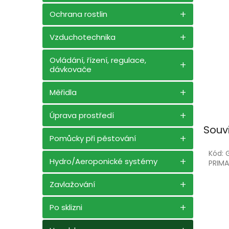
n
e
Ochrana rostlin
l
Vzduchotechnika
Ovládání, řízení, regulace,
dávkovače
Měřidla
Úprava prostředí
Souv
Pomůcky při pěstování
Kód:
Hydro/Aeroponické systémy
PRIMA
Zavlažování
Po sklizni