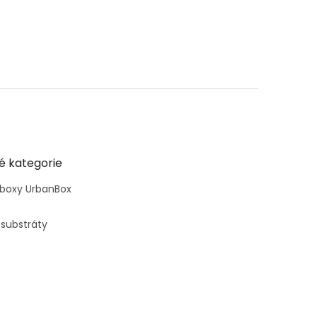
é kategorie
 boxy UrbanBox
 substráty