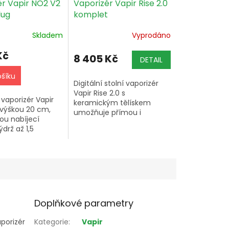
ér Vapir NO2 V2
Vaporizér Vapir Rise 2.0
lug
komplet
Skladem
Vyprodáno
Kč
8 405 Kč
DETAIL
ošíku
Digitální stolní vaporizér
Vapir Rise 2.0 s
vaporizér Vapir
keramickým tělískem
 výškou 20 cm,
umožňuje přímou i
ou nabíjecí
balónkovou vaporizaci
ýdrž až 1,5
sušin, tekutin a výtažků pro
LCD displejem
až 4 osoby současně.
zahříváním do 1
 automatickým
po 20...
Doplňkové parametry
porizér
Kategorie
:
Vapir