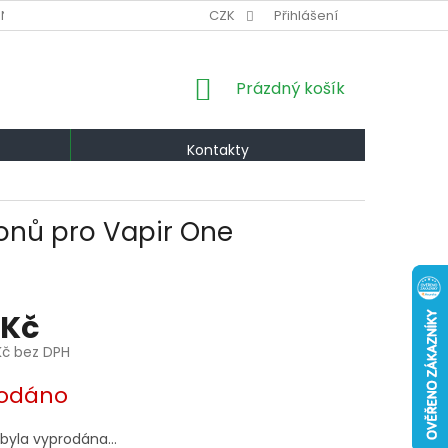
NÍ PODMÍNKY
VÝMĚNA A VRÁCENÍ
CZK
Přihlášení
PODMÍNKY OCHRANY OS
NÁKUPNÍ
Prázdný košík
KOŠÍK
Kontakty
onů pro Vapir One
 Kč
Kč bez DPH
odáno
 byla vyprodána…