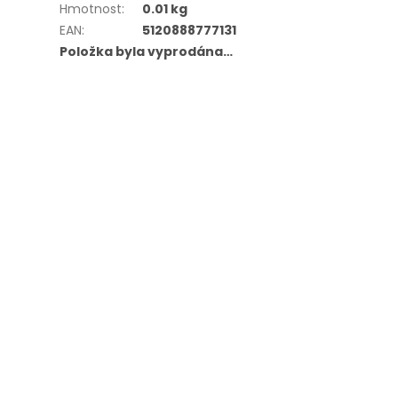
Hmotnost
:
0.01 kg
EAN
:
5120888777131
Položka byla vyprodána…