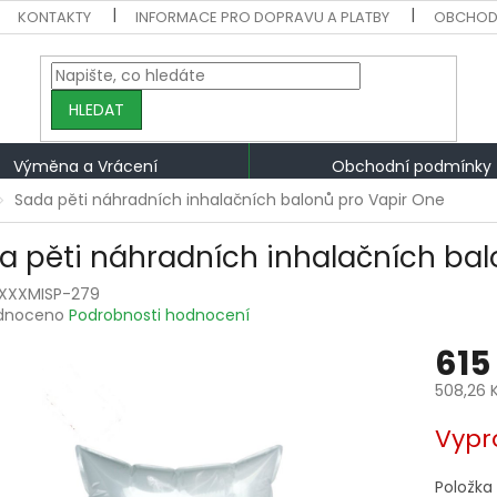
KONTAKTY
INFORMACE PRO DOPRAVU A PLATBY
OBCHOD
HLEDAT
Výměna a Vrácení
Obchodní podmínky
Sada pěti náhradních inhalačních balonů pro Vapir One
a pěti náhradních inhalačních bal
XXXMISP-279
rné
dnoceno
Podrobnosti hodnocení
ení
615
tu
508,26 
Měrná
Vypr
cena:
ek.
Položka