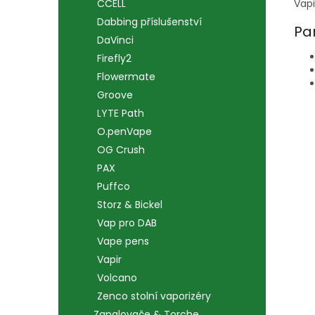
Vapi
CCELL
Dabbing příslušenství
Pa
DaVinci
Firefly2
Flowermate
Groove
LYTE Path
O.penVape
OG Crush
PAX
Puffco
Storz & Bickel
Vap pro DAB
Vape pens
Vapir
Volcano
Zenco stolní vaporizéry
Zapalovače & Torche