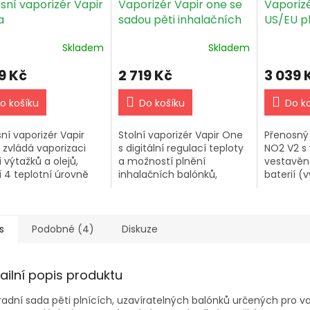
sní vaporizér Vapir
Vaporizér Vapir one se
Vaporiz
a
sadou pěti inhalačních
US/EU p
balonů
Skladem
Skladem
9 Kč
2 719 Kč
3 039 
o košíku
Do košíku
Do k
ní vaporizér Vapir
Stolní vaporizér Vapir One
Přenosný 
 zvládá vaporizaci
s digitální regulací teploty
NO2 V2 s
i výtažků a olejů,
a možností plnění
vestavěn
í 4 teplotní úrovně
inhalačních balónků,
baterií (v
206 °C),
dodávaný se sadou pěti
hodiny), 
itelnou Li-Ion baterii
balónů, dvěma
teploty, 
mAh a je dostupný
náhradními sítky,
minuty a
řech...
hygienickým náústkem a...
vypnutím 
s
Podobné (4)
Diskuze
ailní popis produktu
adní sada pěti plnících, uzavíratelných balónků určených pro va