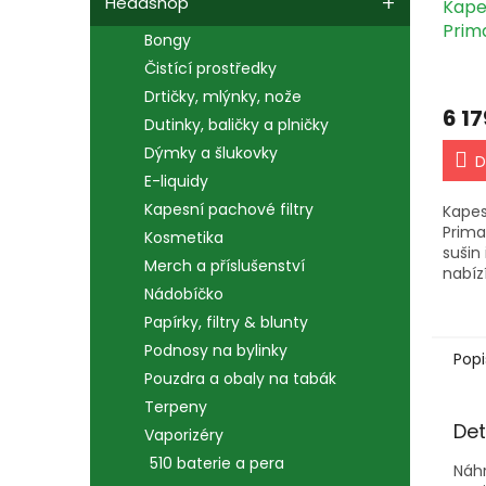
Headshop
Kape
Prim
Bongy
Čistící prostředky
Drtičky, mlýnky, nože
6 17
Dutinky, baličky a plničky
Dýmky a šlukovky
D
E-liquidy
Kapesní pachové filtry
Kapes
Prima
Kosmetika
sušin 
Merch a příslušenství
nabíz
(177–
Nádobíčko
vyměn
Papírky, filtry & blunty
3200 
Podnosy na bylinky
ve čty
Popi
Pouzdra a obaly na tabák
Terpeny
Det
Vaporizéry
510 baterie a pera
Náhr