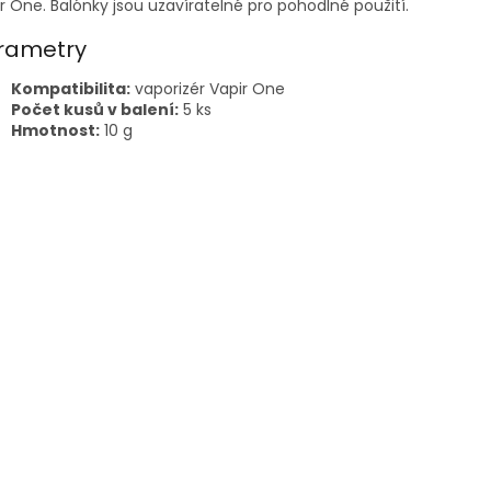
r One. Balónky jsou uzavíratelné pro pohodlné použití.
rametry
Kompatibilita:
vaporizér Vapir One
Počet kusů v balení:
5 ks
Hmotnost:
10 g