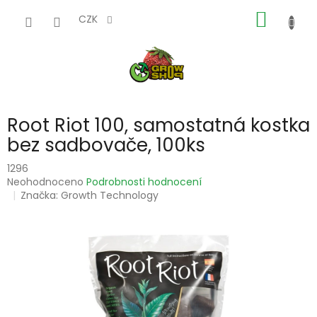
Přejít
NÁKUP
na
CZK
obsah
KOŠÍK
Root Riot 100, samostatná kostka
bez sadbovače, 100ks
1296
Průměrné
Neohodnoceno
Podrobnosti hodnocení
hodnocení
Značka:
Growth Technology
produktu
je
0,0
z
5
hvězdiček.