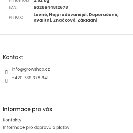
Hmotnost
:
2.62 kg
EAN
:
5025644812678
Levné, Nejprodávanější, Doporučené,
PFHGX
:
Kvalitní, Značkové, Základní
Z
á
p
a
Kontakt
t
í
info
@
growshop.cz
+420 739 378 641
Informace pro vás
Kontakty
Informace pro dopravu a platby