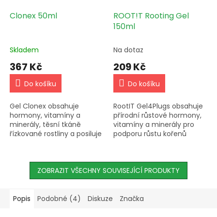
Clonex 50ml
ROOT!T Rooting Gel
150ml
Skladem
Na dotaz
367 Kč
209 Kč
Do košíku
Do košíku
Gel Clonex obsahuje
RootIT Gel4Plugs obsahuje
hormony, vitamíny a
přírodní růstové hormony,
minerály, těsní tkáně
vitamíny a minerály pro
řízkované rostliny a posiluje
podporu růstu kořenů
nové rostliny. Je účinnější
rostlin. Vhodný pro rostliny
než prášek. Dostupný v
bez rozvinutého
balení 50 ml.
kořenového systému.
ZOBRAZIT VŠECHNY SOUVISEJÍCÍ PRODUKTY
Kořenový systém...
Popis
Podobné (4)
Diskuze
Značka