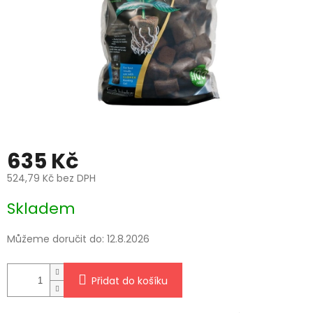
635 Kč
524,79 Kč bez DPH
Měrná
Skladem
cena:
Můžeme doručit do:
12.8.2026
Přidat do košíku