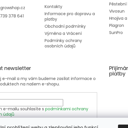
Pěstební
Kontakty
@
growshop.cz
Vivosun
Informace pro dopravu a
739 378 641
Hnojiva a
platby
Plagron
Obchodní podmínky
SunPro
Výměna a Vrácení
Podmínky ochrany
osobních údajů
t newsletter
Přijímá
platby
ůj e-mail a my vám budeme zasílat informace o
roduktech na našem e-shopu.
m e-mailu souhlasíte s
podmínkami ochrany
h údajů
lní prohlížení webu a zlepšování jeho funkcí
SIT SE