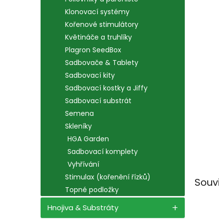
n
e
Klonovací systémy
l
Kořenové stimulátory
Květináče a truhlíky
Plagron SeedBox
Sadbovače & Tablety
Sadbovací kity
Sadbovací kostky a Jiffy
Sadbovací substrát
Semena
Skleníky
HGA Garden
Sadbovací komplety
Vyhřívání
Stimulax (kořenění řízků)
Souv
Topné podložky
Hnojiva & Substráty