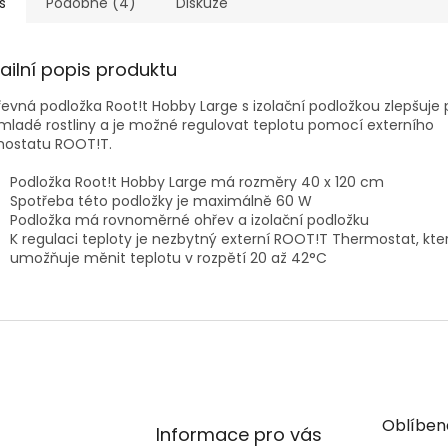
s
Podobné (4)
Diskuze
ailní popis produktu
evná podložka Root!t Hobby Large s izolační podložkou zlepšuj
mladé rostliny a je možné regulovat teplotu pomocí externího
mostatu ROOT!T.
Podložka Root!t Hobby Large má rozměry 40 x 120 cm
Spotřeba této podložky je maximálně 60 W
Podložka má rovnoměrné ohřev a izolační podložku
K regulaci teploty je nezbytný externí ROOT!T Thermostat, kte
umožňuje měnit teplotu v rozpětí 20 až 42°C
Oblíben
Informace pro vás