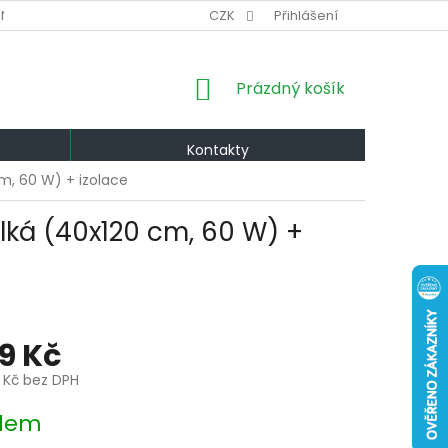
NÍ PODMÍNKY
VÝMĚNA A VRÁCENÍ
CZK
Přihlášení
PODMÍNKY OCHRANY OS
NÁKUPNÍ
Prázdný košík
KOŠÍK
Kontakty
m, 60 W) + izolace
ká (40x120 cm, 60 W) +
79 Kč
0 Kč bez DPH
dem