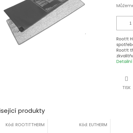
Můžeme 
Root!t 
spotřebo
Root!t 
zkvalitň
Detailn
TISK
isející produkty
Kód:
ROOTITTHERM
Kód:
EUTHERM