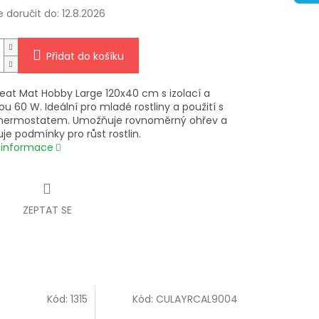
doručit do:
12.8.2026
Přidat do košíku
Heat Mat Hobby Large 120x40 cm s izolací a
u 60 W. Ideální pro mladé rostliny a použití s
thermostatem. Umožňuje rovnoměrný ohřev a
uje podmínky pro růst rostlin.
í informace
ZEPTAT SE
Kód:
1315
Kód:
CULAYRCAL9004