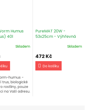
 Worm Humus
PureMAT 20W -
rus) 40l
53x25cm - Výhřevná
podložka Bez regulace
Skladem
Skladem
výkonu
č
472 Kč
ošíku
Do košíku
Worm-humus -
í trus, biologické
ro rostliny, pouze
ici na Vaší adresu.