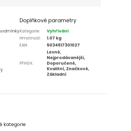
Doplňkové parametry
e podmínky
Kategorie
:
Vyhřívání
Hmotnost
:
1.07 kg
EAN
:
5034517301027
Levné,
Nejprodávanější,
PFHGX
:
Doporučené,
Kvalitní, Značkové,
rý
Základní
é kategorie