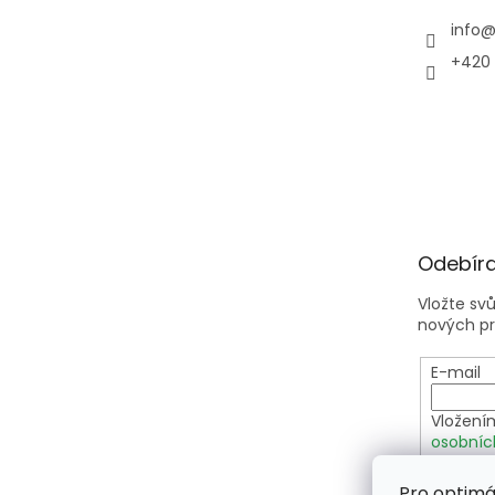
info
+420 
Odebíra
Vložte sv
nových p
E-mail
Vložení
osobníc
Pro optimá
PŘIHLÁ