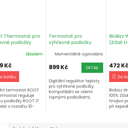
!t Thermostat pro
Termostat pro
BioBizz
evné podložky
výhřevné podložky
(žížalí t
Skladem
Momentálně vyprodáno
49 Kč
472 K
899 Kč
DETAIL
o košíku
Do k
Digitální regulátor teploty
pro výhřevné podložky.
ální termostat ROOT
Biobizz 
Kompatibilní se všemi
ermostat reguluje
100% žížal
topnými podložkami,
tu podložky ROOT IT
hnojivo p
přesné měření teploty v
Mat v rozsahu 10-
při exped
rozsahu 20-24°C, LED
 Kompatibilní s
indikátor správné teploty.
nými rohožemi. Max.
EU kabel...
: 1000W.