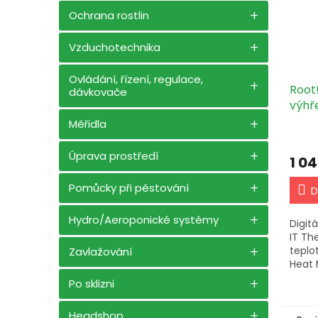
Ochrana rostlin
Vzduchotechnika
Ovládání, řízení, regulace,
Root
dávkovače
výhř
Měřidla
Úprava prostředí
1 0
Pomůcky při pěstování
D
Hydro/Aeroponické systémy
Digit
IT Th
teplo
Zavlažování
Heat 
30°C.
Po sklizni
tepel
zátěž
Headshop