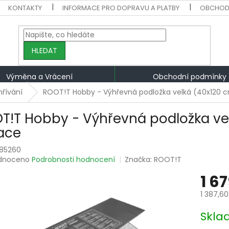
KONTAKTY
INFORMACE PRO DOPRAVU A PLATBY
OBCHOD
HLEDAT
Výměna a Vrácení
Obchodní podmínky
hřívání
ROOT!T Hobby - Výhřevná podložka velká (40x120 c
T!T Hobby - Výhřevná podložka vel
lace
85260
rné
dnoceno
Podrobnosti hodnocení
Značka:
ROOT!T
ení
1 6
tu
1 387,6
Měrná
Skla
cena:
ek.