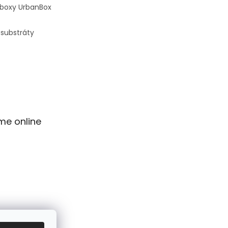
 boxy UrbanBox
 substráty
me online