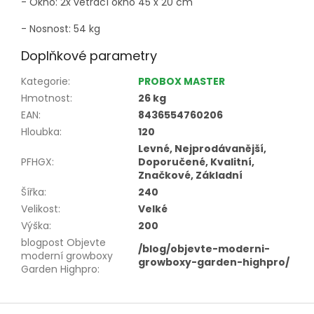
- Okno: 2x větrací okno 45 x 20 cm
- Nosnost: 54 kg
Doplňkové parametry
Kategorie
:
PROBOX MASTER
Hmotnost
:
26 kg
EAN
:
8436554760206
Hloubka
:
120
Levné, Nejprodávanější,
PFHGX
:
Doporučené, Kvalitní,
Značkové, Základní
Šířka
:
240
Velikost
:
Velké
Výška
:
200
blogpost Objevte
/blog/objevte-moderni-
moderní growboxy
growboxy-garden-highpro/
Garden Highpro
:
Z