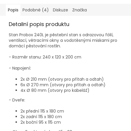
Popis
Podobné (4)
Diskuze
Značka
Detailní popis produktu
Stan Probox 240L je pěstební stan s odrazovou fólií,
ventilací, větracími okny a vodotěsnými miskami pro
domácí pěstování rostlin.
- Rozměr stanu: 240 x 120 x 200 cm
- Napojení:
2x Ø 210 mm (otvory pro přítah a odtah)
6x Ø 270 mm (otvory pro přítah a odtah)
4x Ø 80 mm (otvory pro kabeláž)
- Dveře:
2x přední 115 x 180 cm
2x zadní 115 x 180 cm
2x boční 95 x 115 cm