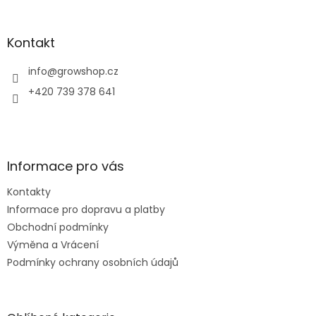
á
p
a
Kontakt
t
í
info
@
growshop.cz
+420 739 378 641
Informace pro vás
Kontakty
Informace pro dopravu a platby
Obchodní podmínky
Výměna a Vrácení
Podmínky ochrany osobních údajů