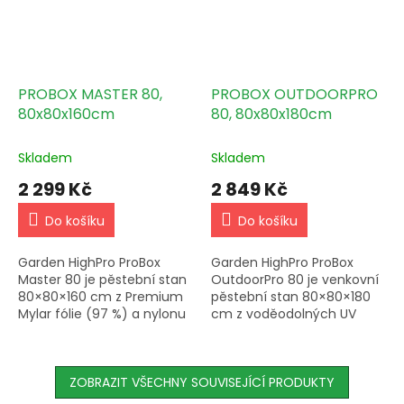
PROBOX MASTER 80,
PROBOX OUTDOORPRO
80x80x160cm
80, 80x80x180cm
Skladem
Skladem
2 299 Kč
2 849 Kč
Do košíku
Do košíku
Garden HighPro ProBox
Garden HighPro ProBox
Master 80 je pěstební stan
OutdoorPro 80 je venkovní
80×80×160 cm z Premium
pěstební stan 80×80×180
Mylar fólie (97 %) a nylonu
cm z voděodolných UV
600D s nosností 36 kg, 5
stabilizovaných materiálů s
odtahovými otvory, 3
mikrosítěmi a výstupy pro
přítahovými, 3 kabelážními
vzduchotechniku pro
a 2...
ZOBRAZIT VŠECHNY SOUVISEJÍCÍ PRODUKTY
outdoor...