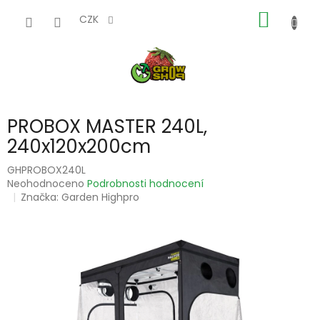
Přejít
NÁKUP
na
CZK
obsah
KOŠÍK
PROBOX MASTER 240L,
240x120x200cm
GHPROBOX240L
Průměrné
Neohodnoceno
Podrobnosti hodnocení
hodnocení
Značka:
Garden Highpro
produktu
je
0,0
z
5
hvězdiček.