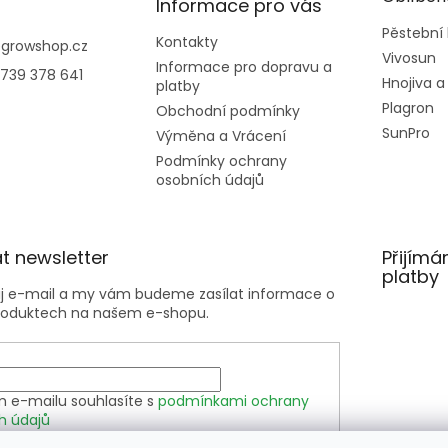
Informace pro vás
Pěstební
Kontakty
@
growshop.cz
Vivosun
Informace pro dopravu a
739 378 641
Hnojiva a
platby
Plagron
Obchodní podmínky
SunPro
Výměna a Vrácení
Podmínky ochrany
osobních údajů
t newsletter
Přijímá
platby
ůj e-mail a my vám budeme zasílat informace o
roduktech na našem e-shopu.
m e-mailu souhlasíte s
podmínkami ochrany
h údajů