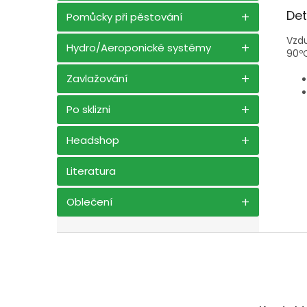
Det
Pomůcky při pěstování
Vzd
Hydro/Aeroponické systémy
90º
Zavlažování
Po sklizni
Headshop
Literatura
Oblečení
Z
á
p
a
t