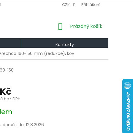
NÍ PODMÍNKY
VÝMĚNA A VRÁCENÍ
CZK
Přihlášení
PODMÍNKY OCHRANY OS
NÁKUPNÍ
Prázdný košík
KOŠÍK
Kontakty
Přechod 160-150 mm (redukce), kov
160-150
 Kč
Kč bez DPH
dem
doručit do:
12.8.2026