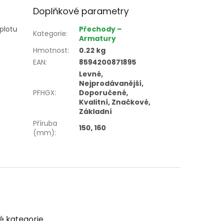
Doplňkové parametry
plotu
Přechody –
Kategorie
:
Armatury
Hmotnost
:
0.22 kg
EAN
:
8594200871895
Levné,
Nejprodávanější,
PFHGX
:
Doporučené,
Kvalitní, Značkové,
Základní
Příruba
150, 160
(mm)
:
é kategorie