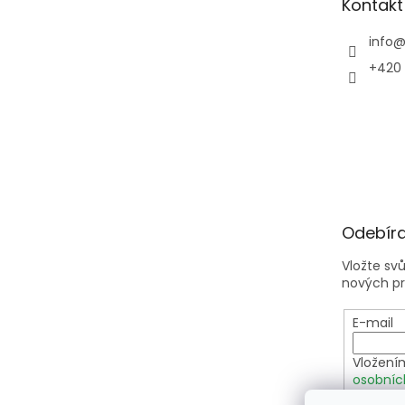
Kontakt
í
info
+420 
Odebíra
Vložte sv
nových p
E-mail
Vložení
osobníc