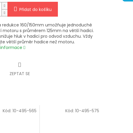
Přidat do košíku
á redukce 160/150mm umožňuje jednoduché
í motoru s průměrem 125mm na větší hadici.
snižuje hluk v hadici pro odvod vzduchu. Vždy
jte větší průměr hadice než motoru.
í informace
ZEPTAT SE
Kód:
10-495-565
Kód:
10-495-575