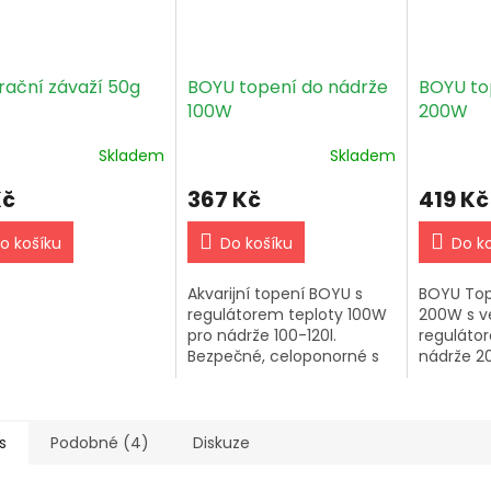
rační závaží 50g
BOYU topení do nádrže
BOYU to
100W
200W
Skladem
Skladem
Kč
367 Kč
419 Kč
o košíku
Do košíku
Do k
Akvarijní topení BOYU s
BOYU Top
regulátorem teploty 100W
200W s 
pro nádrže 100-120l.
regulátor
Bezpečné, celoponorné s
nádrže 20
přísavkami na sklo a
Celopono
zabudovaným krytem.
indikace
Ideální pro méně šetrné
kontrolky
zacházení.
Oblíbená
s
Podobné (4)
Diskuze