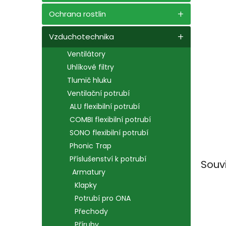
n
e
Ochrana rostlin
l
Vzduchotechnika
Ventilátory
Uhlíkové filtry
Tlumič hluku
Ventilační potrubí
ALU flexibilní potrubí
COMBI flexibilní potrubí
SONO flexibilní potrubí
Phonic Trap
Příslušenství k potrubí
Souv
Armatury
Klapky
Potrubí pro ONA
Přechody
Příruby