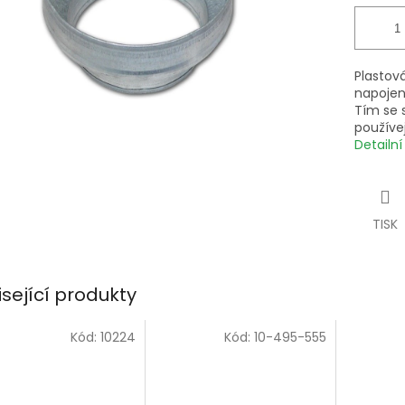
Plastov
napojen
Tím se 
používe
Detailn
TISK
isející produkty
Kód:
10224
Kód:
10-495-555