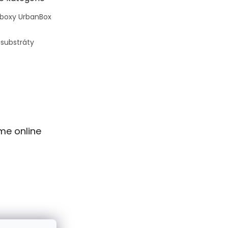
 boxy UrbanBox
 substráty
me online