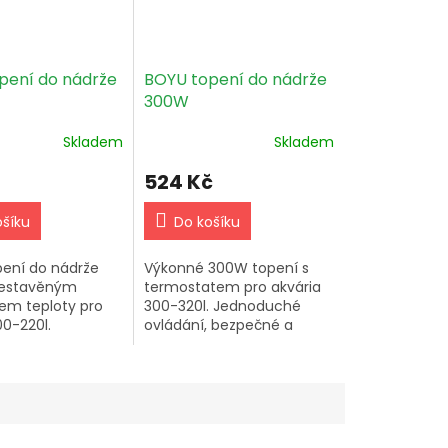
pení do nádrže
BOYU topení do nádrže
300W
Skladem
Skladem
524 Kč
ošíku
Do košíku
ení do nádrže
Výkonné 300W topení s
vestavěným
termostatem pro akvária
em teploty pro
300-320l. Jednoduché
0-220l.
ovládání, bezpečné a
rné s přísavkami,
odolné. Ideální pro méně
 chodu světlem
šetrné zacházení. Kvalitní
 a bezpečný kryt.
značka.
 značka.