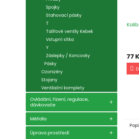
Spojky
Stahovací pásky
T
Kalib
Talířové ventily Kebek
Vstupní sítka
Y
77 
Záslepky / Koncovky
Pásky
D
Ozonizéry
Stojany
Ventilační komplety
Ovládání, řízení, regulace,
dávkovače
Měřidla
Popi
Úprava prostředí