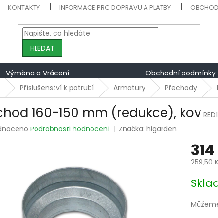
KONTAKTY
INFORMACE PRO DOPRAVU A PLATBY
OBCHOD
HLEDAT
Výměna a Vrácení
Obchodní podmínky
í
Příslušenství k potrubí
Armatury
Přechody
chod 160-150 mm (redukce), kov
RED
rné
dnoceno
Podrobnosti hodnocení
Značka:
higarden
ení
314
tu
259,50 
Měrná
Skla
cena:
ek.
Můžeme 