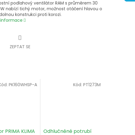
lostní podlahový ventilátor RAM s průměrem 30
W nabízí tichý motor, možnost otáčení hlavou o
dolnou konstrukci proti korozi.
í informace
ZEPTAT SE
Kód:
PK160WHSP-A
Kód:
PT1273M
or PRIMA KLIMA
Odhlučněné potrubí