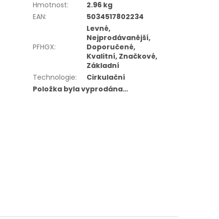
Hmotnost
:
2.96 kg
EAN
:
5034517802234
Levné,
Nejprodávanější,
PFHGX
:
Doporučené,
Kvalitní, Značkové,
Základní
Technologie
:
Cirkulační
Položka byla vyprodána…