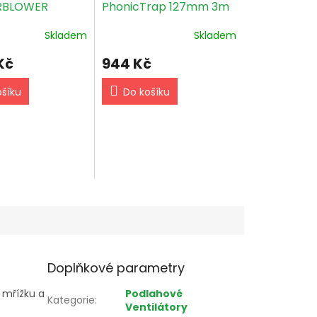
RBLOWER
PhonicTrap 127mm 3m
h, 150/160mm,
Skladem
Skladem
st
Kč
944 Kč
ošíku
Do košíku
Doplňkové parametry
 mřížku a
Podlahové
Kategorie
:
Ventilátory