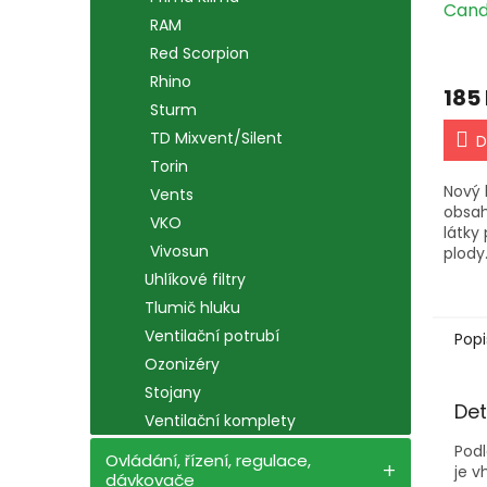
Cand
RAM
Red Scorpion
Rhino
185
Sturm
TD Mixvent/Silent
D
Torin
Nový 
Vents
obsah
VKO
látky 
Vivosun
plody
hydro
Uhlíkové filtry
Dávko
Tlumič hluku
během
květu
Ventilační potrubí
Popi
Ozonizéry
Stojany
Det
Ventilační komplety
Podl
Ovládání, řízení, regulace,
je v
dávkovače