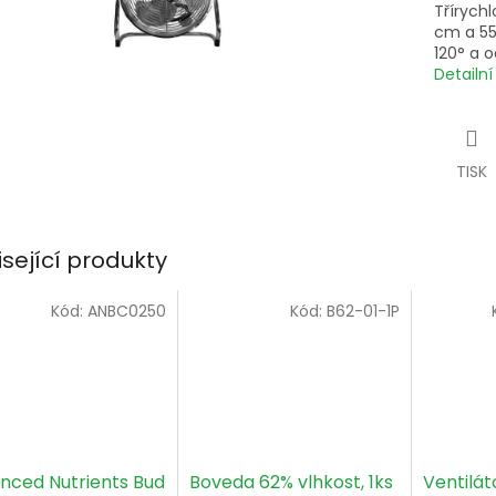
Třírych
cm a 55
120° a o
Detailn
TISK
isející produkty
Kód:
ANBC0250
Kód:
B62-01-1P
nced Nutrients Bud
Boveda 62% vlhkost, 1ks
Ventilát