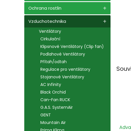
n
e
Ochrana rostlin
l
Vzduchotechnika
Ventilátory
Cirkulační
Klipsnové Ventilátory (Clip fan)
Podlahové Ventilátory
Přítah/odtah
Souv
Regulace pro ventilátory
Stojanové Ventilátory
AC Infinity
Black Orchid
Can-Fan RUCK
G.A.S. SystemAir
GENT
Mountain Air
Adva
Prima Klima