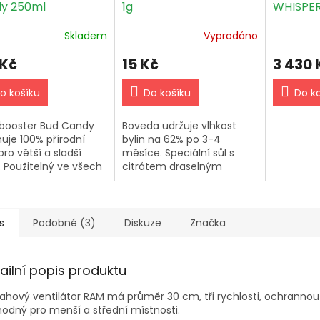
y 250ml
1g
WHISPE
1000m3/
Skladem
Vyprodáno
1-rychlo
 Kč
15 Kč
3 430 
o košíku
Do košíku
Do k
booster Bud Candy
Boveda udržuje vlhkost
uje 100% přírodní
bylin na 62% po 3-4
pro větší a sladší
měsíce. Speciální sůl s
. Použitelný ve všech
citrátem draselným
ponních aplikacích.
reguluje vlhkost v
vání: 2ml na 1L vody
uzavřených nádobách.
 prvních 6 týdnů
.
s
Podobné (3)
Diskuze
Značka
ailní popis produktu
ahový ventilátor RAM má průměr 30 cm, tři rychlosti, ochrannou
hodný pro menší a střední místnosti.