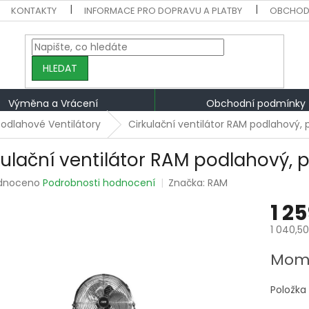
KONTAKTY
INFORMACE PRO DOPRAVU A PLATBY
OBCHOD
HLEDAT
Výměna a Vrácení
Obchodní podmínky
Podlahové Ventilátory
Cirkulační ventilátor RAM podlahový
kulační ventilátor RAM podlahový,
rné
dnoceno
Podrobnosti hodnocení
Značka:
RAM
ení
1 2
tu
1 040,5
Měrná
Mome
cena:
ek.
Položka