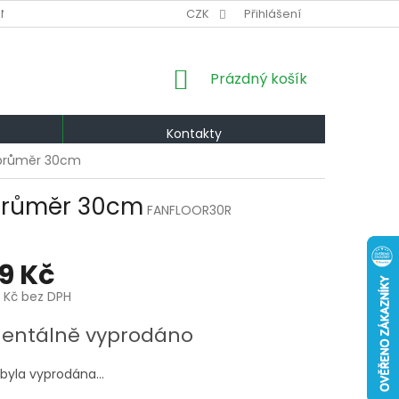
NÍ PODMÍNKY
VÝMĚNA A VRÁCENÍ
CZK
Přihlášení
PODMÍNKY OCHRANY OS
NÁKUPNÍ
Prázdný košík
KOŠÍK
Kontakty
, průměr 30cm
 průměr 30cm
FANFLOOR30R
59 Kč
0 Kč bez DPH
ntálně vyprodáno
 byla vyprodána…