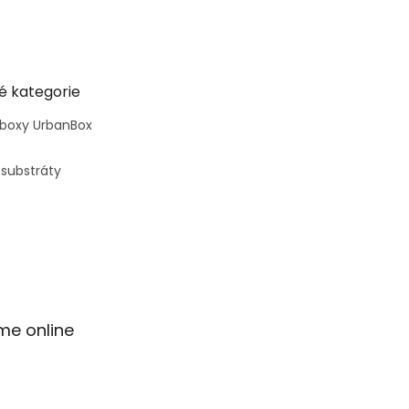
é kategorie
 boxy UrbanBox
 substráty
me online