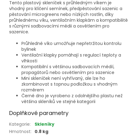
Tento plastový skleníček s průhledným víkem je
vhodný pro klíčení semínek, předpěstování sazenic a
pěstování microgreens nebo nízkých rostlin, díky
průhlednému víku, ventilačním klapkám a kompatibilitě
s různými sadbovacími médii a osvětlením pro
sazenice.
Průhledné víko umožňuje nepřetržitou kontrolu
bylinek
Ventilační klapky pomáhají s regulací teploty a
vlhkosti
Kompatibilní s většinou sadbovacích médií,
propagátorů nebo osvětlením pro sazenice
Mini skleníček není vyhřívaný, ale lze ho
zkombinovat s topnou podložkou s vhodným
rozměrem
Černé dno je vyrobeno z odolnějšího plastu než
většina skleníků ve stejné kategorii
Doplňkové parametry
Kategorie
:
Skleníky
Hmotnost
:
0.8 kg