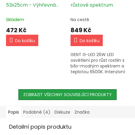
53x25cm - Výhřevná
růstové spektrum
podložka Bez regulace
výkonu
Skladem
Na cestě
472 Kč
849 Kč
Do košíku
Do košíku
GENT G-LED 26W LED
osvětlení pro růst rostlin s
bílo-modrým spektrem a
teplotou 6500K. Intenzivní
osvětlení s nízkou
spotřebou a možností
horizontální i vertikální
ZOBRAZIT VŠECHNY SOUVISEJÍCÍ PRODUKTY
instalace....
Popis
Podobné (4)
Diskuze
Značka
Detailní popis produktu