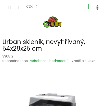
Přejít
NÁKUP
na
CZK
obsah
KOŠÍK
Urban skleník, nevyhřívaný,
54x28x25 cm
330812
Průměrné
Neohodnoceno
Podrobnosti hodnocení
Značka:
URBAN
hodnocení
produktu
je
0,0
z
5
hvězdiček.