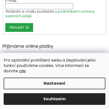
E-mail
Vložením e-mailu souhlasíte s
podmínkami ochrany
osobních údajů
PŘIHLÁSIT SE
Přijímáme online platby
Pro optimální prohlížení webu a zlepšování jeho
funkcí používáme cookies. Více informací se
dozvíte
zde
.
Vytvořil Shoptet Premium
Nastavení
Copyright 2026
growshop.cz
. Všechna práva vyhrazena.
Souhlasím
Upravit nastavení cookies