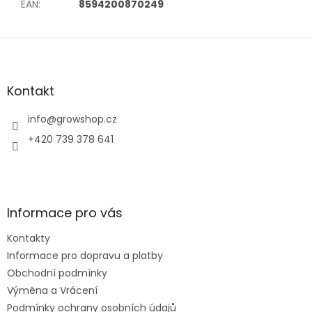
EAN
:
8594200870249
Z
á
p
a
Kontakt
t
í
info
@
growshop.cz
+420 739 378 641
Informace pro vás
Kontakty
Informace pro dopravu a platby
Obchodní podmínky
Výměna a Vrácení
Podmínky ochrany osobních údajů