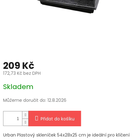
209 Kč
172,73 Kč bez DPH
Měrná
Skladem
cena:
Můžeme doručit do:
12.8.2026
Přidat do košíku
Urban Plastový skleníček 54x28x25 cm je ideální pro klíčení