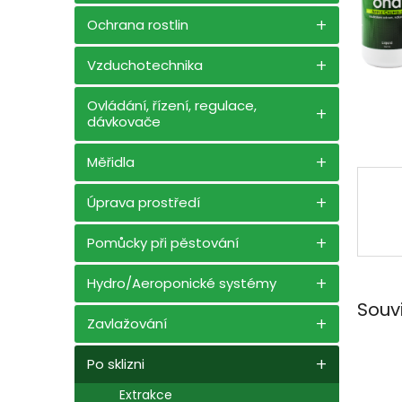
n
e
Ochrana rostlin
l
Vzduchotechnika
Ovládání, řízení, regulace,
dávkovače
Měřidla
Úprava prostředí
Pomůcky při pěstování
Hydro/Aeroponické systémy
Souv
Zavlažování
Po sklizni
Extrakce