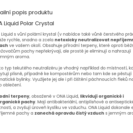
ailní popis produktu
 Liquid Polar Crystal
Liquid s vůní polární krystal (v nabídce také vůně čerstvého prá
že rychle, snadno a zcela
netoxicky neutralizovat nepříjem
ach
ve vašem okolí. Obsahuje přírodní terpeny, které oproti bě
žovačům pachy nepřekrývají, ale prostě je eliminují a nahrazují
jemným aroma.
o typ tekutého neutralizéru je vhodný například do místností, k
ytují plísně, případně ke kompostérům nebo tam kde se pěstují
atické bylinky. Využijete jej ale i při čištění páchnoucích fleků n
 oblečení.
rodní terpeny
, obsažené v ONA Liquid,
likvidují organické i
rganické pachy
. Mají antibakteriální, antiplísňové a antiseptick
tnosti, a zvyšují úroveň kyslíku ve vzduchu. ONA Liquid dokonale 
říjemné pachy a
zanechá opravdu čistý vzduch
s jemným ar