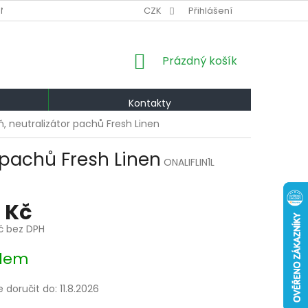
NÍ PODMÍNKY
VÝMĚNA A VRÁCENÍ
CZK
Přihlášení
PODMÍNKY OCHRANY OS
NÁKUPNÍ
Prázdný košík
KOŠÍK
Kontakty
ň, neutralizátor pachů Fresh Linen
 pachů Fresh Linen
ONALIFLIN1L
 Kč
Kč bez DPH
dem
doručit do:
11.8.2026