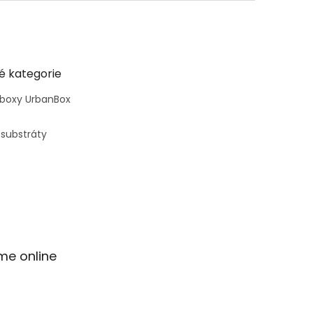
é kategorie
 boxy UrbanBox
 substráty
me online