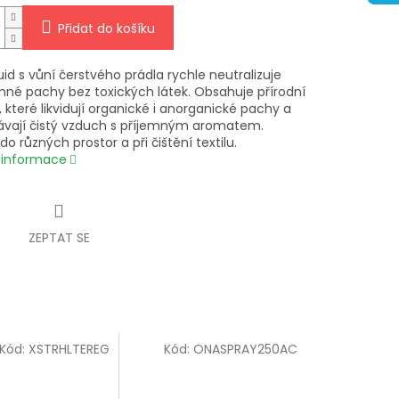
Přidat do košíku
id s vůní čerstvého prádla rychle neutralizuje
mné pachy bez toxických látek. Obsahuje přírodní
 které likvidují organické i anorganické pachy a
vají čistý vzduch s příjemným aromatem.
o různých prostor a při čištění textilu.
í informace
ZEPTAT SE
Kód:
XSTRHLTEREG
Kód:
ONASPRAY250AC