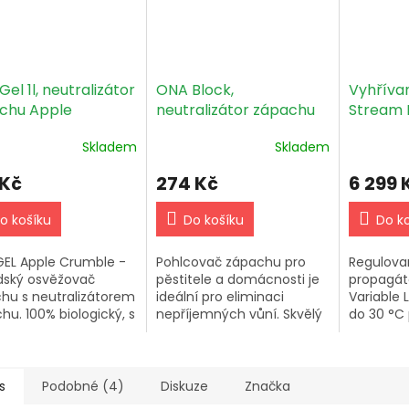
el 1l, neutralizátor
ONA Block,
Vyhřívan
chu Apple
neutralizátor zápachu
Stream H
ble
Apple Crumble
regulací
Skladem
Skladem
 Kč
274 Kč
6 299 
o košíku
Do košíku
Do k
EL Apple Crumble -
Pohlcovač zápachu pro
Regulova
ský osvěžovač
pěstitele a domácnosti je
propagát
hu s neutralizátorem
ideální pro eliminaci
Variable 
hu. 100% biologický, s
nepříjemných vůní. Skvělý
do 30 °C
akteriálními
produkt pro efektivní
řízků neb
nostmi. Snadná
čištění vzduchu.
Všechna 
ha, vhodný do
rovnoměr
h prostor.
možností 
s
Podobné (4)
Diskuze
Značka