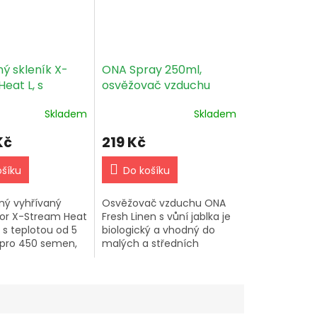
ý skleník X-
ONA Spray 250ml,
eat L, s
osvěžovač vzduchu
 teploty
Apple Crumble
Skladem
Skladem
Kč
219 Kč
ošíku
Do košíku
ný vyhřívaný
Osvěžovač vzduchu ONA
or X-Stream Heat
Fresh Linen s vůní jablka je
L s teplotou od 5
biologický a vhodný do
 pro 450 semen,
malých a středních
o sazenic.
prostor. Obsahuje rostlinné
místa jsou
terpeny s antibakteriálními
ně vyhřátá s
vlastnostmi. Ideální pro...
kontroly...