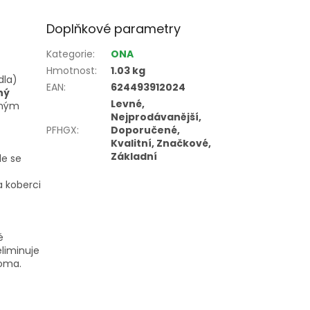
Doplňkové parametry
Kategorie
:
ONA
Hmotnost
:
1.03 kg
dla)
EAN
:
624493912024
ný
Levné,
žným
Nejprodávanější,
PFHGX
:
Doporučené,
Kvalitní, Značkové,
Základní
de se
a koberci
é
eliminuje
oma.