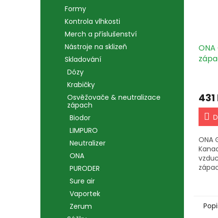
Formy
Kontrola vlhkosti
Merch a příslušenství
Nástroje na sklizeň
ONA G
zápa
Skladování
Crum
Dózy
Krabičky
431
Osvěžovače & neutralizace
zápach
D
Biodor
LIMPURO
ONA G
Neutralizer
Kanad
ONA
vzduc
zápac
PURODER
antib
Sure air
vlast
Vaportek
obslu
malýc
Popi
Zerum