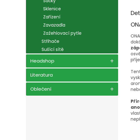
Sáčky
Sklenice
Det
Zařízení
ONA
Zavazadla
Zažehlovací pytle
ONA 
Střihače
doká
záp
Sušící sítě
osvě
pří
Headshop
Tent
Literatura
vysk
arom
Oblečení
nebo
Pří
ano
vlas
nep