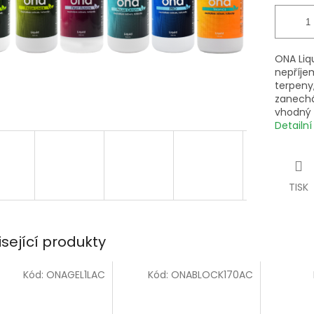
ONA Liqu
nepříje
terpeny,
zanechá
vhodný d
Detailn
TISK
isející produkty
Kód:
ONAGEL1LAC
Kód:
ONABLOCK170AC