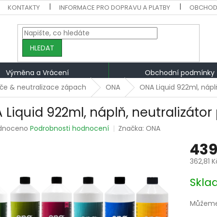
KONTAKTY
INFORMACE PRO DOPRAVU A PLATBY
OBCHOD
HLEDAT
Výměna a Vrácení
Obchodní podmínky
e & neutralizace zápach
ONA
ONA Liquid 922ml, nápl
 Liquid 922ml, náplň, neutralizátor
rné
dnoceno
Podrobnosti hodnocení
Značka:
ONA
ení
439
tu
362,81 
Měrná
Skla
cena:
ek.
Můžeme 