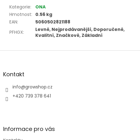
Kategorie
:
ONA
Hmotnost
:
0.56 kg
EAN
:
5060502821188
Levné, Nejprodávanější, Doporučené,
PFHGX
:
Kvalitní, Značkové, Základní
Z
á
p
a
Kontakt
t
í
info
@
growshop.cz
+420 739 378 641
Informace pro vás