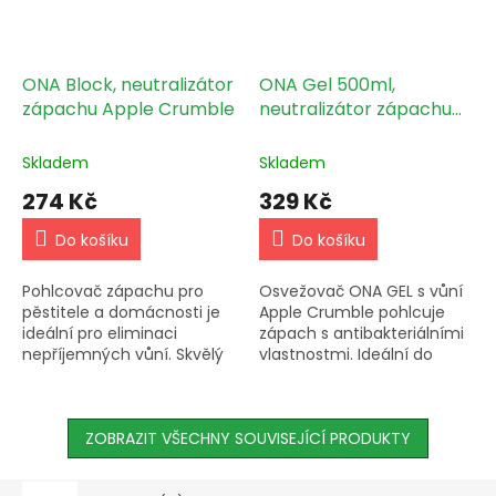
ONA Block, neutralizátor
ONA Gel 500ml,
zápachu Apple Crumble
neutralizátor zápachu
Apple Crumble
Skladem
Skladem
274 Kč
329 Kč
Do košíku
Do košíku
Pohlcovač zápachu pro
Osvežovač ONA GEL s vůní
pěstitele a domácnosti je
Apple Crumble pohlcuje
ideální pro eliminaci
zápach s antibakteriálními
nepříjemných vůní. Skvělý
vlastnostmi. Ideální do
produkt pro efektivní
domácností a pro pěstitele.
čištění vzduchu.
Jednoduché použití.
ZOBRAZIT VŠECHNY SOUVISEJÍCÍ PRODUKTY