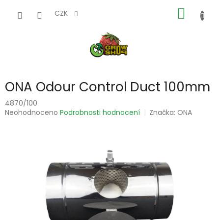
Přejít
NÁKUP
na
CZK
obsah
KOŠÍK
ONA Odour Control Duct 100mm
4870/100
Průměrné
Neohodnoceno
Podrobnosti hodnocení
Značka:
ONA
hodnocení
produktu
je
0,0
z
5
hvězdiček.