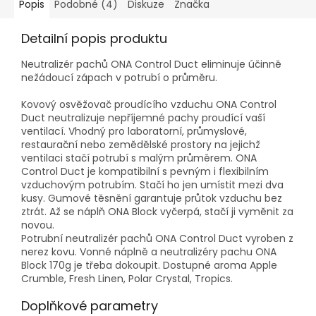
Popis
Podobné (4)
Diskuze
Značka
Detailní popis produktu
Neutralizér pachů ONA Control Duct eliminuje účinně
nežádoucí zápach v potrubí o průměru.
Kovový osvěžovač proudícího vzduchu ONA Control
Duct neutralizuje nepříjemné pachy proudící vaší
ventilací. Vhodný pro laboratorní, průmyslové,
restaurační nebo zemědělské prostory na jejichž
ventilaci stačí potrubí s malým průměrem. ONA
Control Duct je kompatibilní s pevným i flexibilním
vzduchovým potrubím. Stačí ho jen umístit mezi dva
kusy. Gumové těsnění garantuje průtok vzduchu bez
ztrát. Až se náplň ONA Block vyčerpá, stačí ji vyměnit za
novou.
Potrubní neutralizér pachů ONA Control Duct vyroben z
nerez kovu. Vonné náplně a neutralizéry pachu ONA
Block 170g je třeba dokoupit. Dostupné aroma Apple
Crumble, Fresh Linen, Polar Crystal, Tropics.
Doplňkové parametry