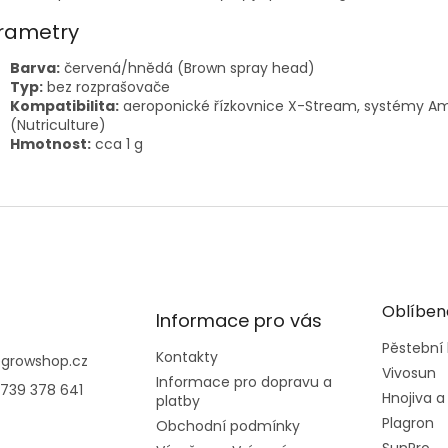
rametry
Barva:
červená/hnědá (Brown spray head)
Typ:
bez rozprašovače
Kompatibilita:
aeroponické řízkovnice X-Stream, systémy A
(Nutriculture)
Hmotnost:
cca 1 g
Oblíben
Informace pro vás
Pěstební
Kontakty
@
growshop.cz
Vivosun
Informace pro dopravu a
739 378 641
Hnojiva a
platby
Plagron
Obchodní podmínky