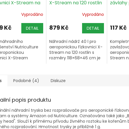
ovnici X-Stream na
X-Stream na 120 rostlin
závlahy 
stlin
X-Stream
Vyprodáno
Vyprodáno
9 Kč
879 Kč
117 Kč
DETAIL
DETAIL
náhradního
Náhradní nádrž 40 l pro
Kompletn
šenství Nutriculture
aeroponickou řízkovnici X-
zavlažova
eroponickou
Stream na 120 rostlin s
aeroponic
vnici X-Stream
rozměry 118×68×46 cm je
Stream na 
ou pro zakořeňování
přímá výměna za
obsahuje 
rostlin.
poškozenou nádrž
rozvodné
velkoobjemového
systému X-Stream 120.
s
Podobné (4)
Diskuze
ailní popis produktu
inální náhradní tryska bez rozprašovače pro aeroponické řízkovn
eam a systémy Amazon od Nutriculture. Označována také jako „
y head". Slouží k přímému přívodu živného roztoku ke kořenům 
ého rozprašování. Hmotnost trysky je přibližně 1 g.