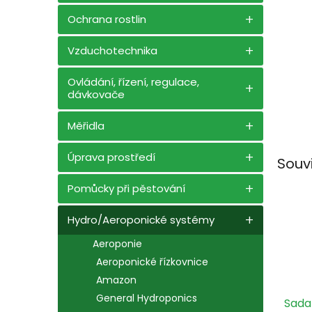
n
e
Ochrana rostlin
l
Vzduchotechnika
Ovládání, řízení, regulace,
dávkovače
Měřidla
Úprava prostředí
Souv
Pomůcky při pěstování
Hydro/Aeroponické systémy
Aeroponie
Aeroponické řízkovnice
Amazon
General Hydroponics
Sada 