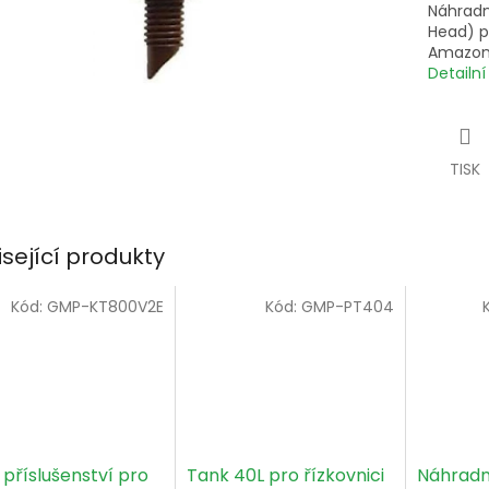
Náhradn
Head) p
Amazon 
Detailn
TISK
isející produkty
Kód:
GMP-KT800V2E
Kód:
GMP-PT404
příslušenství pro
Tank 40L pro řízkovnici
Náhradn