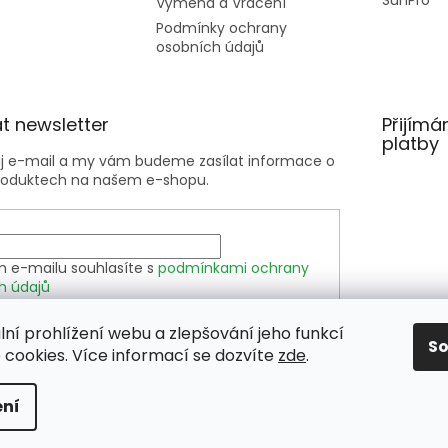
SunPro
Výměna a Vrácení
Podmínky ochrany
osobních údajů
t newsletter
Přijímá
platby
ůj e-mail a my vám budeme zasílat informace o
roduktech na našem e-shopu.
m e-mailu souhlasíte s
podmínkami ochrany
h údajů
lní prohlížení webu a zlepšování jeho funkcí
SIT SE
S
cookies. Více informací se dozvíte
zde
.
ní
hrazena.
Upravit nastavení cookies