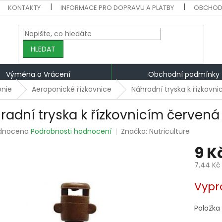
KONTAKTY
INFORMACE PRO DOPRAVU A PLATBY
OBCHOD
HLEDAT
Výměna a Vrácení
Obchodní podmínky
onie
Aeroponické řízkovnice
Náhradní tryska k řízkovn
radní tryska k řízkovnicím červen
rné
dnoceno
Podrobnosti hodnocení
Značka:
Nutriculture
ení
9 K
tu
7,44 Kč
Měrná
Vypr
cena:
ek.
Položka