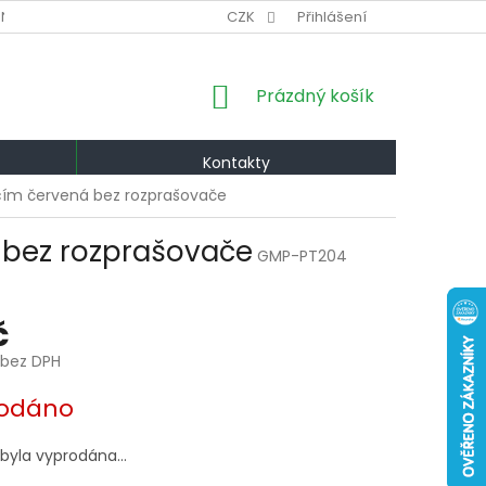
NÍ PODMÍNKY
VÝMĚNA A VRÁCENÍ
CZK
Přihlášení
PODMÍNKY OCHRANY OS
NÁKUPNÍ
Prázdný košík
KOŠÍK
Kontakty
icím červená bez rozprašovače
á bez rozprašovače
GMP-PT204
č
 bez DPH
odáno
 byla vyprodána…