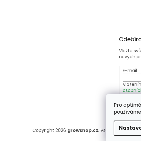
Odebíra
Vložte sv
nových p
E-mail
Vložení
osobníc
Pro optimá
PŘIHLÁ
používáme 
Nastave
Copyright 2026
growshop.cz
. Všechna práva vy