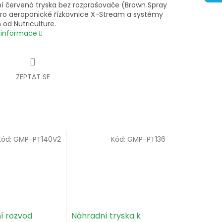
í červená tryska bez rozprašovače (Brown Spray
ro aeroponické řízkovnice X-Stream a systémy
od Nutriculture.
í informace
ZEPTAT SE
Kód:
GMP-PT140V2
Kód:
GMP-PT136
í rozvod
Náhradní tryska k