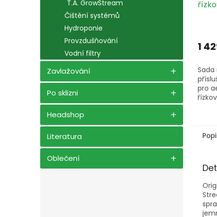
T.A. GrowStream
řízk
80 ro
Čištění systémů
Hydroponie
Provzdušňování
1 42
Vodní filtry
Sada 
Zavlažování
příslu
pro a
Po sklizni
řízko
určen
Headshop
až 80 
Popi
Literatura
Oblečení
Det
Orig
Str
spra
jemn