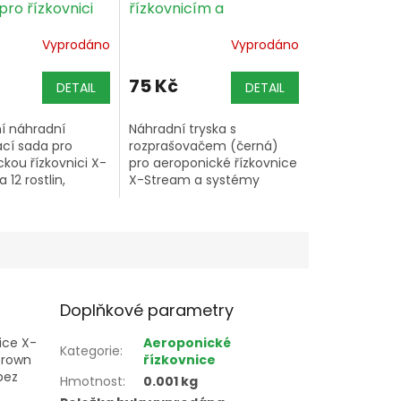
pro řízkovnici
řízkovnicím a
 na 12 rostlin
amazonům-černá s
Vyprodáno
Vyprodáno
rozprašovačem
75 Kč
DETAIL
DETAIL
í náhradní
Náhradní tryska s
cí sada pro
rozprašovačem (černá)
kou řízkovnici X-
pro aeroponické řízkovnice
12 rostlin,
X-Stream a systémy
veškeré díly
Amazon – originální díl pro
ho systému.
správné rozprašování
živného roztoku.
Doplňkové parametry
ice X-
Aeroponické
Kategorie
:
Brown
řízkovnice
bez
Hmotnost
:
0.001 kg