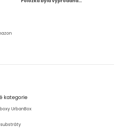
Položka byla vyprodána…
mazon
é kategorie
 boxy UrbanBox
 substráty