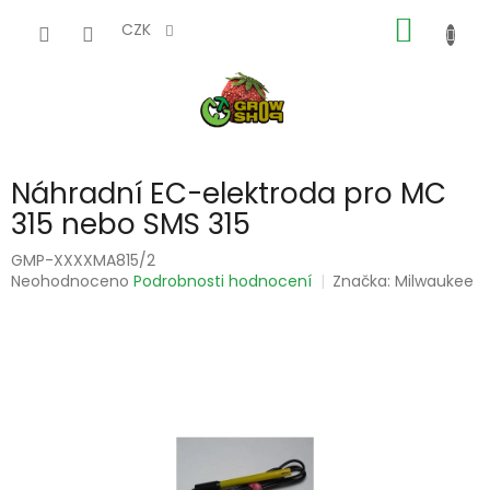
Přejít
NÁKUP
na
CZK
obsah
KOŠÍK
Náhradní EC-elektroda pro MC
315 nebo SMS 315
GMP-XXXXMA815/2
Průměrné
Neohodnoceno
Podrobnosti hodnocení
Značka:
Milwaukee
hodnocení
produktu
je
0,0
z
5
hvězdiček.