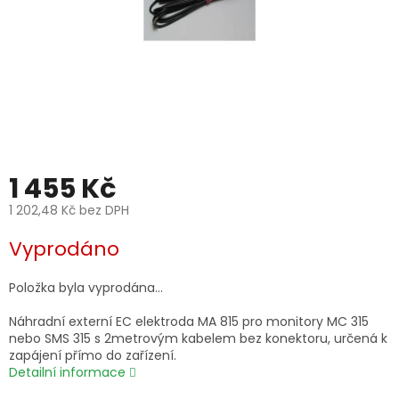
1 455 Kč
1 202,48 Kč bez DPH
Měrná
Vyprodáno
cena:
Položka byla vyprodána…
Náhradní externí EC elektroda MA 815 pro monitory MC 315
nebo SMS 315 s 2metrovým kabelem bez konektoru, určená k
zapájení přímo do zařízení.
Detailní informace