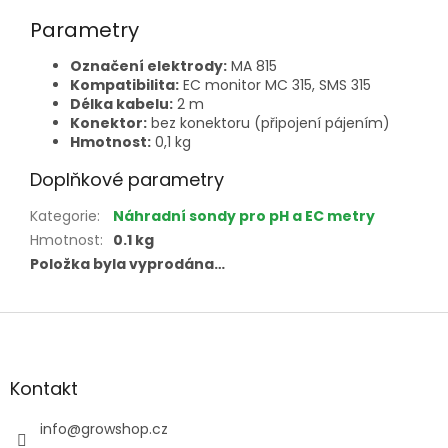
Parametry
Označení elektrody:
MA 815
Kompatibilita:
EC monitor MC 315, SMS 315
Délka kabelu:
2 m
Konektor:
bez konektoru (připojení pájením)
Hmotnost:
0,1 kg
Doplňkové parametry
Kategorie
:
Náhradní sondy pro pH a EC metry
Hmotnost
:
0.1 kg
Položka byla vyprodána…
Z
á
p
a
Kontakt
t
í
info
@
growshop.cz