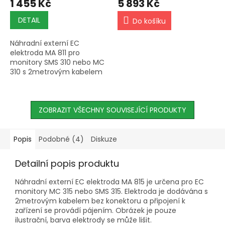
1 455 Kč
5 893 Kč
DETAIL
Do košíku
Náhradní externí EC
elektroda MA 811 pro
monitory SMS 310 nebo MC
310 s 2metrovým kabelem
bez konektoru, určená k
zapájení přímo do zařízení.
ZOBRAZIT VŠECHNY SOUVISEJÍCÍ PRODUKTY
Popis
Podobné (4)
Diskuze
Detailní popis produktu
Náhradní externí EC elektroda MA 815 je určena pro EC
monitory MC 315 nebo SMS 315. Elektroda je dodávána s
2metrovým kabelem bez konektoru a připojení k
zařízení se provádí pájením. Obrázek je pouze
ilustrační, barva elektrody se může lišit.