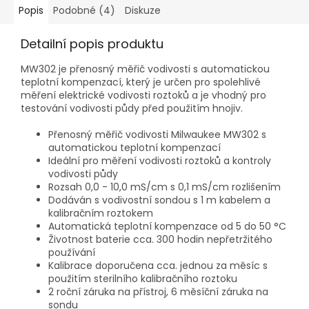
Popis
Podobné (4)
Diskuze
Detailní popis produktu
MW302 je přenosný měřič vodivosti s automatickou
teplotní kompenzací, který je určen pro spolehlivé
měření elektrické vodivosti roztoků a je vhodný pro
testování vodivosti půdy před použitím hnojiv.
Přenosný měřič vodivosti Milwaukee MW302 s
automatickou teplotní kompenzací
Ideální pro měření vodivosti roztoků a kontroly
vodivosti půdy
Rozsah 0,0 - 10,0 mS/cm s 0,1 mS/cm rozlišením
Dodáván s vodivostní sondou s 1 m kabelem a
kalibračním roztokem
Automatická teplotní kompenzace od 5 do 50 °C
Životnost baterie cca. 300 hodin nepřetržitého
používání
Kalibrace doporučena cca. jednou za měsíc s
použitím sterilního kalibračního roztoku
2 roční záruka na přístroj, 6 měsíční záruka na
sondu