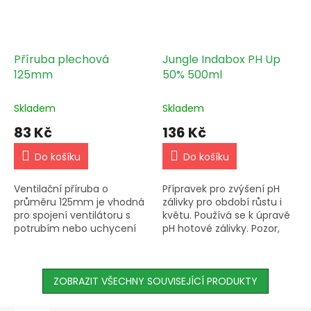
Příruba plechová
Jungle Indabox PH Up
125mm
50% 500ml
Skladem
Skladem
83 Kč
136 Kč
Do košíku
Do košíku
Ventilační příruba o
Přípravek pro zvýšení pH
průměru 125mm je vhodná
zálivky pro období růstu i
pro spojení ventilátoru s
květu. Používá se k úpravě
potrubím nebo uchycení
pH hotové zálivky. Pozor,
vzduchovodu na zeď či
pouze osobní odběr.
strop. Vyrobená z
pozinkované oceli, snese
teplotu až 100°C.
ZOBRAZIT VŠECHNY SOUVISEJÍCÍ PRODUKTY