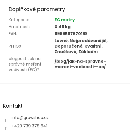
Doplňkové parametry
Kategorie
:
EC metry
Hmotnost
:
0.45 kg
EAN
:
5999567670168
Levné, Nejprodávanější,
PFHGX
:
Doporučené, Kvalitní,
Značkové, Základní
blogpost Jak na
/blog/jak-na-spravne-
správné měření
mereni-vodivosti--ec/
vodivosti (EC)?
:
Z
á
p
a
Kontakt
t
í
info
@
growshop.cz
+420 739 378 641