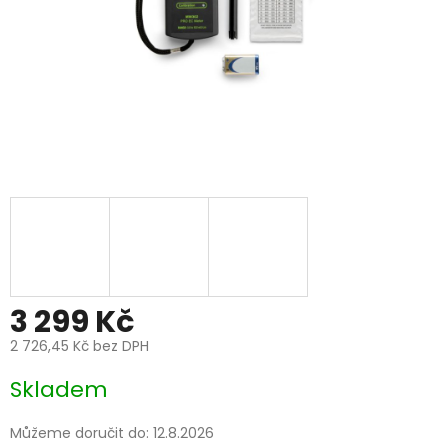
3 299 Kč
2 726,45 Kč bez DPH
Měrná
Skladem
cena:
Můžeme doručit do:
12.8.2026