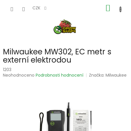
Přejít
NÁKUP
na
CZK
obsah
KOŠÍK
Milwaukee MW302, EC metr s
externí elektrodou
1203
Průměrné
Neohodnoceno
Podrobnosti hodnocení
Značka:
Milwaukee
hodnocení
produktu
je
0,0
z
5
hvězdiček.