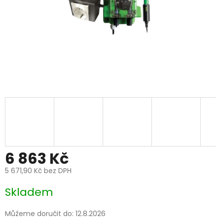
6 863 Kč
5 671,90 Kč bez DPH
Měrná
Skladem
cena:
Můžeme doručit do:
12.8.2026