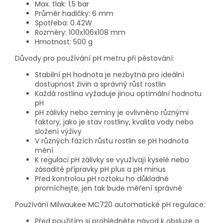
Max. tlak: 1.5 bar
Průměr hadičky: 6 mm
Spotřeba: 0.42W
Rozměry: 100x106x108 mm
Hmotnost: 500 g
Důvody pro používání pH metru při pěstování:
Stabilní pH hodnota je nezbytná pro ideální
dostupnost živin a správný růst rostlin
Každá rostlina vyžaduje jinou optimální hodnotu
pH
pH zálivky nebo zeminy je ovlivněno různými
faktory, jako je stav rostliny, kvalita vody nebo
složení výživy
V různých fázích růstu rostlin se pH hodnota
mění
K regulaci pH zálivky se využívají kyselé nebo
zásadité přípravky pH plus a pH minus
Před kontrolou pH roztoku ho důkladně
promíchejte, jen tak bude měření správné
Používání Milwaukee MC720 automatické pH regulace:
Před použitím si prohlédněte návod k obsluze a