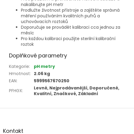
nakalibrujte pH metr
Prodlužte životnost přístroje a zajištěte správná
měření používáním kvalitních pufrů a
uchovávacích roztoků
Doporučuje se provádět kalibraci cca jednou za
měsíc
Pro každou kalibraci použijte sterilní kalibrační
roztok
Doplňkové parametry
Kategorie
:
pH metry
Hmotnost
:
2.06 kg
EAN
:
5999567670250
Levné, Nejprodávanější, Doporučené,
PFHGX
:
Kvalitní, Značkové, Základní
Z
á
p
a
Kontakt