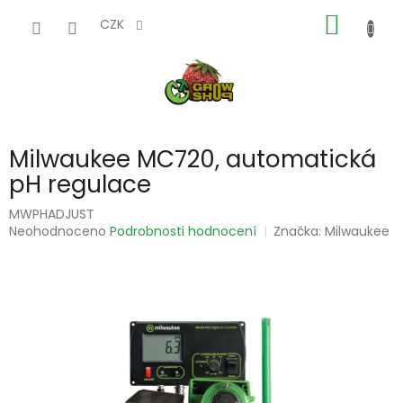
Přejít
NÁKUP
na
CZK
obsah
KOŠÍK
Milwaukee MC720, automatická
pH regulace
MWPHADJUST
Průměrné
Neohodnoceno
Podrobnosti hodnocení
Značka:
Milwaukee
hodnocení
produktu
je
0,0
z
5
hvězdiček.