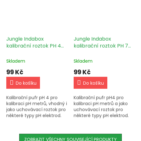
Jungle Indabox
Jungle Indabox
kalibrační roztok PH 4
kalibrační roztok PH 7
250ml
250ml
Skladem
Skladem
99 Kč
99 Kč
Do košíku
Do košíku
Kalibrační pufr pH 4 pro
Kalibrační pufr pH4 pro
kalibraci pH metrů, vhodný i
kalibraci pH metrů a jako
jako uchovávací roztok pro
uchovávací roztok pro
některé typy pH elektrod.
některé typy pH elektrod.
Uplatnění v jungle a v
Jungle Indabox Pufr PH 7.
indaboxu.
ZOBRAZIT VŠECHNY SOUVISEJÍCÍ PRODUKTY