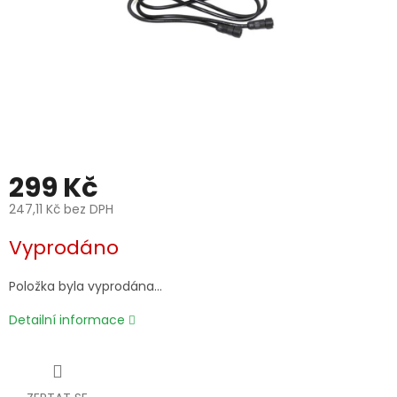
299 Kč
247,11 Kč bez DPH
Měrná
Vyprodáno
cena:
Položka byla vyprodána…
Detailní informace