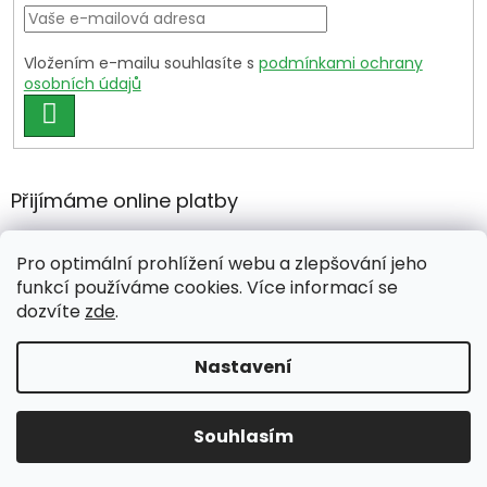
Vložením e-mailu souhlasíte s
podmínkami ochrany
osobních údajů
PŘIHLÁSIT
SE
Přijímáme online platby
Pro optimální prohlížení webu a zlepšování jeho
funkcí používáme cookies. Více informací se
dozvíte
zde
.
Vytvořil Shoptet Premium
Nastavení
Copyright 2026
growshop.cz
. Všechna práva vyhrazena.
Souhlasím
Upravit nastavení cookies