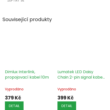
ZEPTAT SE
Související produkty
Dimlux Interlink,
Lumatek LED Daisy
propojovací kabel 10m
Chain 2-pin signal kabel,
5m
Vyprodáno
Vyprodáno
379 Kč
399 Kč
DETAIL
DETAIL