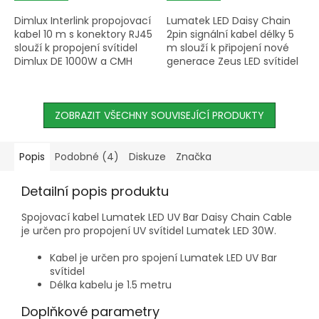
Dimlux Interlink propojovací
Lumatek LED Daisy Chain
kabel 10 m s konektory RJ45
2pin signální kabel délky 5
slouží k propojení svítidel
m slouží k připojení nové
Dimlux DE 1000W a CMH
generace Zeus LED svítidel
315/630W s Maxi
k ovládacímu panelu
Controllerem nebo s
Lumatek Control Panel Plus
dalšími svítidly v síti.
2.0 – jeden kabel na...
ZOBRAZIT VŠECHNY SOUVISEJÍCÍ PRODUKTY
Popis
Podobné (4)
Diskuze
Značka
Detailní popis produktu
Spojovací kabel Lumatek LED UV Bar Daisy Chain Cable
je určen pro propojení UV svítidel Lumatek LED 30W.
Kabel je určen pro spojení Lumatek LED UV Bar
svítidel
Délka kabelu je 1.5 metru
Doplňkové parametry