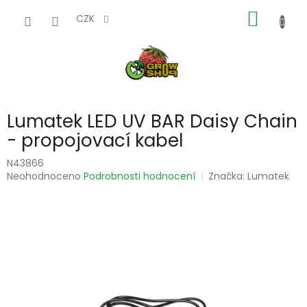
Přejít
NÁKUP
na
CZK
obsah
KOŠÍK
Lumatek LED UV BAR Daisy Chain
- propojovací kabel
N43866
Průměrné
Neohodnoceno
Podrobnosti hodnocení
Značka:
Lumatek
hodnocení
produktu
je
0,0
z
5
hvězdiček.