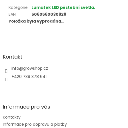
Kategorie
:
Lumatek LED pěstební světla.
EAN
:
5060560030928
Položka byla vyprodána…
Z
á
p
a
Kontakt
t
í
info
@
growshop.cz
+420 739 378 641
Informace pro vás
Kontakty
Informace pro dopravu a platby