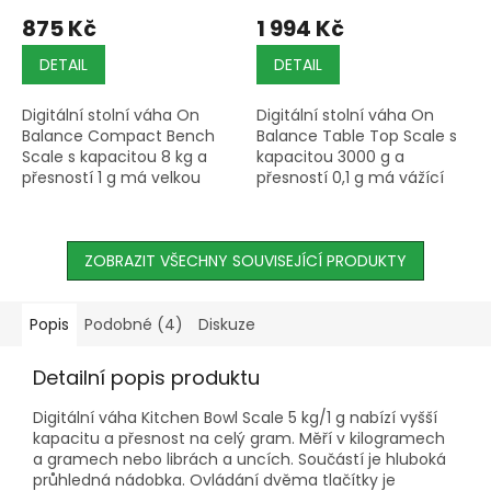
875 Kč
1 994 Kč
DETAIL
DETAIL
Digitální stolní váha On
Digitální stolní váha On
Balance Compact Bench
Balance Table Top Scale s
Scale s kapacitou 8 kg a
kapacitou 3000 g a
přesností 1 g má velkou
přesností 0,1 g má vážící
nerezovou vážící plochu,
plochu z nerezové oceli,
podsvícený displej, funkci
funkce TARE a počítání
TARE, automatické vypnutí
předmětů a automatické
po...
ZOBRAZIT VŠECHNY SOUVISEJÍCÍ PRODUKTY
vypnutí po...
Popis
Podobné (4)
Diskuze
Detailní popis produktu
Digitální váha Kitchen Bowl Scale 5 kg/1 g nabízí vyšší
kapacitu a přesnost na celý gram. Měří v kilogramech
a gramech nebo librách a uncích. Součástí je hluboká
průhledná nádobka. Ovládání dvěma tlačítky je