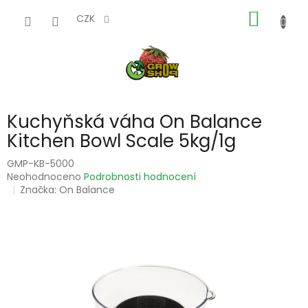
Přejít
NÁKUP
na
CZK
obsah
KOŠÍK
Kuchyňská váha On Balance
Kitchen Bowl Scale 5kg/1g
GMP-KB-5000
Průměrné
Neohodnoceno
Podrobnosti hodnocení
hodnocení
Značka:
On Balance
produktu
je
0,0
z
5
hvězdiček.