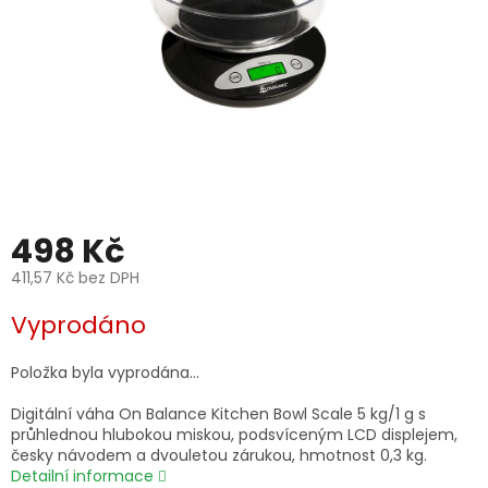
498 Kč
411,57 Kč bez DPH
Měrná
Vyprodáno
cena:
Položka byla vyprodána…
Digitální váha On Balance Kitchen Bowl Scale 5 kg/1 g s
průhlednou hlubokou miskou, podsvíceným LCD displejem,
česky návodem a dvouletou zárukou, hmotnost 0,3 kg.
Detailní informace