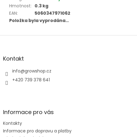
Hmotnost
:
0.3 kg
EAN
:
5060347971062
Položka byla vyprodána…
Z
á
p
a
Kontakt
t
í
info
@
growshop.cz
+420 739 378 641
Informace pro vás
Kontakty
Informace pro dopravu a platby