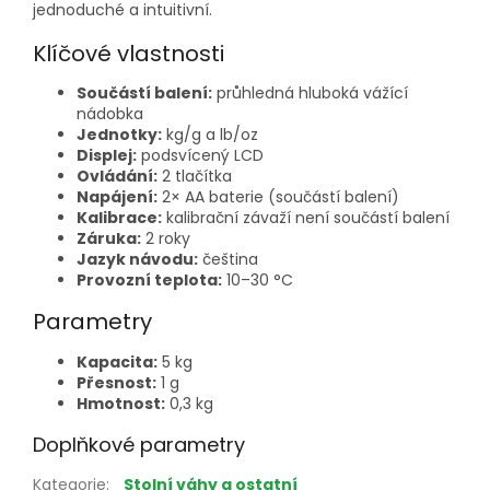
jednoduché a intuitivní.
Klíčové vlastnosti
Součástí balení:
průhledná hluboká vážící
nádobka
Jednotky:
kg/g a lb/oz
Displej:
podsvícený LCD
Ovládání:
2 tlačítka
Napájení:
2× AA baterie (součástí balení)
Kalibrace:
kalibrační závaží není součástí balení
Záruka:
2 roky
Jazyk návodu:
čeština
Provozní teplota:
10–30 °C
Parametry
Kapacita:
5 kg
Přesnost:
1 g
Hmotnost:
0,3 kg
Doplňkové parametry
Kategorie
:
Stolní váhy a ostatní