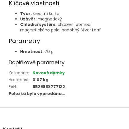
Klíčové vlastnosti
Tvar:
kreditní karta
Uzávěr:
magnetický
Chladicí systém:
chlazení pomocí
magnetického pole, podobný Silver Leaf
Parametry
Hmotnost:
70 g
Doplňkové parametry
Kategorie
:
Kovové dýmky
Hmotnost
:
0.07 kg
EAN
:
5529888777132
Položka byla vyprodána…
Z
á
p