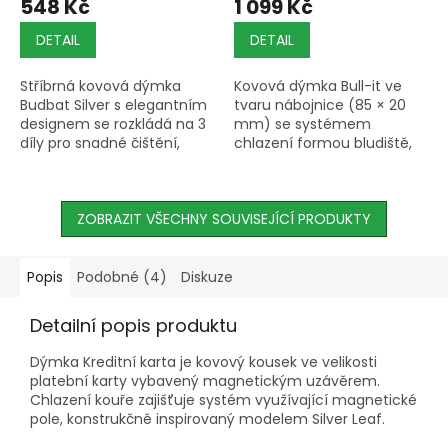
548 Kč
1 099 Kč
DETAIL
DETAIL
Stříbrná kovová dýmka
Kovová dýmka Bull-it ve
Budbat Silver s elegantním
tvaru nábojnice (85 × 20
designem se rozkládá na 3
mm) se systémem
díly pro snadné čištění,
chlazení formou bludiště,
délka 10 cm, hmotnost 50
dostupná ve zlaté a
g.
stříbrné barvě.
ZOBRAZIT VŠECHNY SOUVISEJÍCÍ PRODUKTY
Popis
Podobné (4)
Diskuze
Detailní popis produktu
Dýmka Kreditní karta je kovový kousek ve velikosti
platební karty vybavený magnetickým uzávěrem.
Chlazení kouře zajišťuje systém využívající magnetické
pole, konstrukčně inspirovaný modelem Silver Leaf.