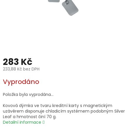
283 Kč
233,88 Kč bez DPH
Měrná
Vyprodáno
cena:
Položka byla vyprodána…
Kovová dýmka ve tvaru kreditní karty s magnetickým
uzávěrem disponuje chladicím systémem podobným Silver
Leaf a hmotnost činí 70 g.
Detailní informace