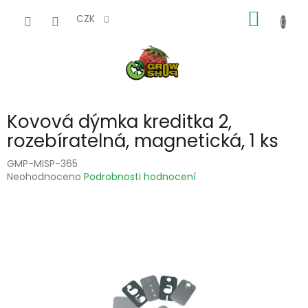
Přejít
NÁKUP
na
CZK
obsah
KOŠÍK
Kovová dýmka kreditka 2,
rozebíratelná, magnetická, 1 ks
GMP-MISP-365
Průměrné
Neohodnoceno
Podrobnosti hodnocení
hodnocení
produktu
je
0,0
z
5
hvězdiček.