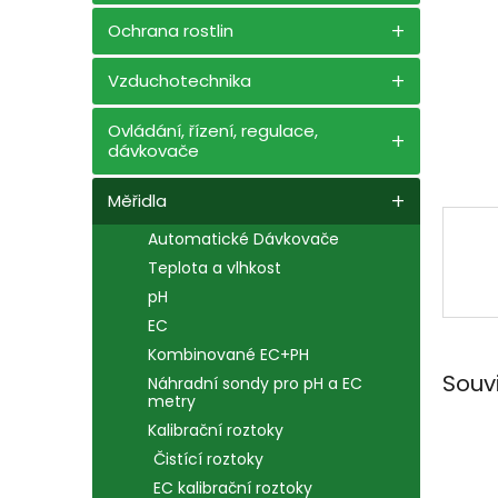
n
e
Ochrana rostlin
l
Vzduchotechnika
Ovládání, řízení, regulace,
dávkovače
Měřidla
Automatické Dávkovače
Teplota a vlhkost
pH
EC
Kombinované EC+PH
Souv
Náhradní sondy pro pH a EC
metry
Kalibrační roztoky
Čistící roztoky
EC kalibrační roztoky