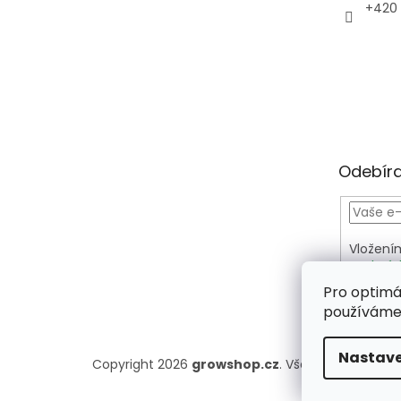
+420 
Odebíra
Vložení
osobníc
PŘIH
Pro optimá
používáme 
SE
Nastave
Copyright 2026
growshop.cz
. Všechna práva vy