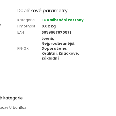
Doplňkové parametry
Kategorie
:
EC kalibrační roztoky
o
Hmotnost
:
0.02 kg
EAN
:
5999567670571
Levné,
Nejprodávanější,
PFHGX
:
Doporučené,
Kvalitní, Značkové,
Základní
é kategorie
 boxy UrbanBox