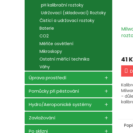
pH kalibrační roztoky
Udržovací (skladovací) Roztoky
Čistící a udržovací roztoky
Baterie
Milw
rozto
CO2
Měřiče osvětlení
Mikroskopy
41 
Ostatní měřící technika
Váhy
D
Úprava prostředí
Kalib
Milwa
Pomůcky při pěstování
- důl
kalib
Hydro/Aeroponické systémy
Milwa
přesn
Zavlažování
v růz
Popi
Po sklizni