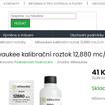
KONTAKTY
INFORMACE PRO DOPRAVU A PLATBY
OBCHOD
HLEDAT
Výměna a Vrácení
Obchodní podmínky
alibrační roztoky
Milwaukee kalibrační roztok 12,880 mc/cm
waukee kalibrační roztok 12,880 m
rné
dnoceno
Podrobnosti hodnocení
Značka:
Milwaukee
ení
41 
tu
33,88 K
Měrná
Skla
cena:
ek.
Můžeme 