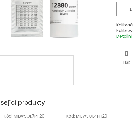
Kalibra
Kalibro
Detailn
TISK
isející produkty
Kód:
MILWSOL7PH20
Kód:
MILWSOL4PH20