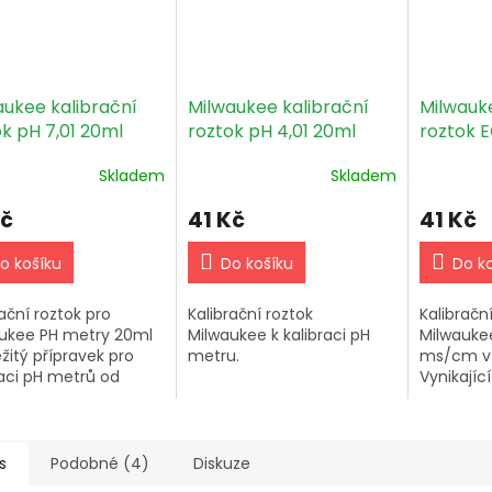
aukee kalibrační
Milwaukee kalibrační
Milwauke
k pH 7,01 20ml
roztok pH 4,01 20ml
roztok 
20ml
Skladem
Skladem
Kč
41 Kč
41 Kč
o košíku
Do košíku
Do k
rační roztok pro
Kalibrační roztok
Kalibračn
ukee PH metry 20ml
Milwaukee k kalibraci pH
Milwaukee
ežitý přípravek pro
metru.
ms/cm v 
raci pH metrů od
Vynikající
ukee. Vhodný pro
měřicích 
é měření pH hodnot
ných typech vody.
s
Podobné (4)
Diskuze