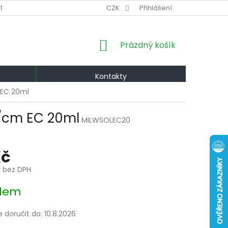
NÍ PODMÍNKY
VÝMĚNA A VRÁCENÍ
CZK
Přihlášení
PODMÍNKY OCHRANY OS
NÁKUPNÍ
Prázdný košík
KOŠÍK
Kontakty
 EC 20ml
c/cm EC 20ml
MILWSOLEC20
Kč
č bez DPH
dem
doručit do:
10.8.2026