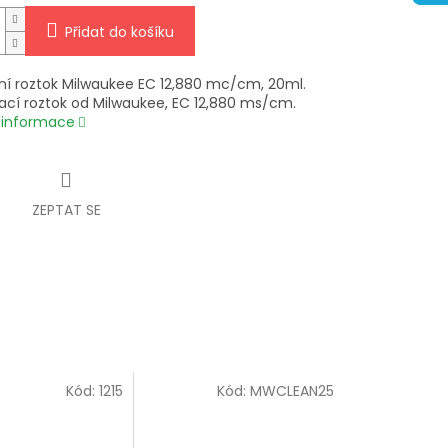
Přidat do košíku
ční roztok Milwaukee EC 12,880 mc/cm, 20ml.
vací roztok od Milwaukee, EC 12,880 ms/cm.
í informace
ZEPTAT SE
Kód:
1215
Kód:
MWCLEAN25