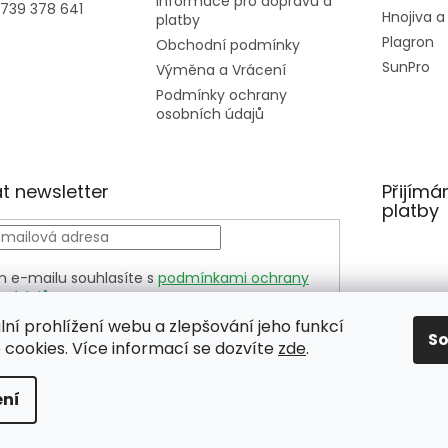
Informace pro dopravu a
739 378 641
Hnojiva a
platby
Plagron
Obchodní podmínky
SunPro
Výměna a Vrácení
Podmínky ochrany
osobních údajů
t newsletter
Přijímá
platby
m e-mailu souhlasíte s
podmínkami ochrany
h údajů
LÁSIT
lní prohlížení webu a zlepšování jeho funkcí
S
cookies. Více informací se dozvíte
zde
.
ní
hrazena.
Upravit nastavení cookies