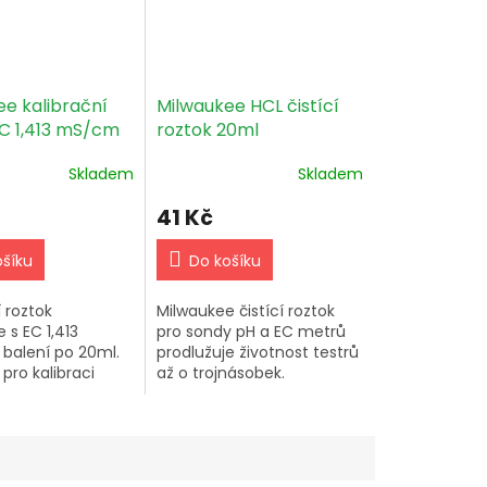
e kalibrační
Milwaukee HCL čistící
EC 1,413 mS/cm
roztok 20ml
Skladem
Skladem
41 Kč
ošíku
Do košíku
í roztok
Milwaukee čistící roztok
 s EC 1,413
pro sondy pH a EC metrů
balení po 20ml.
prodlužuje životnost testrů
 pro kalibraci
až o trojnásobek.
přístrojů.