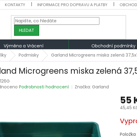
KONTAKTY
INFORMACE PRO DOPRAVU A PLATBY
OBCHOD
HLEDAT
Výměna a Vrácení
Obchodní podmínky
líky
Podmisky
Garland Microgreens miska zelená 37,5x
land Microgreens miska zelená 37,5
126G
rné
dnoceno
Podrobnosti hodnocení
Značka:
Garland
ení
55 
tu
45,45 K
Měrná
Vypr
cena:
ek.
Položka