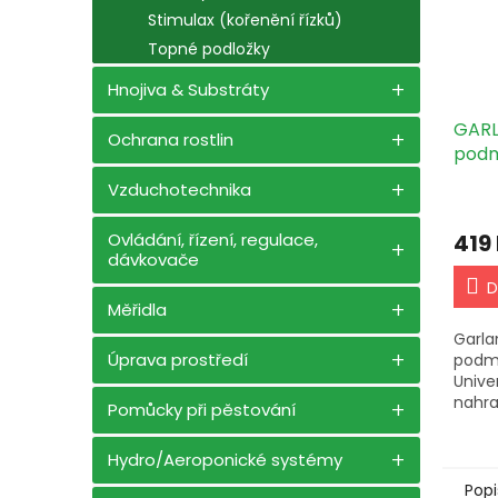
Stimulax (kořenění řízků)
Topné podložky
Hnojiva & Substráty
GARL
Ochrana rostlin
podm
(60x
Vzduchotechnika
419
Ovládání, řízení, regulace,
dávkovače
D
Měřidla
Garla
Úprava prostředí
podm
Unive
nahra
Pomůcky při pěstování
podmi
rostli
Hydro/Aeroponické systémy
zahra
Popi