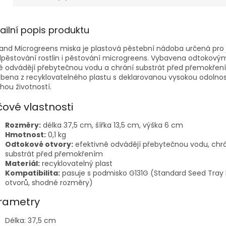
ailní popis produktu
and Microgreens miska je plastová pěstební nádoba určená pro 
pěstování rostlin i pěstování microgreens. Vybavena odtokovým
é odvádějí přebytečnou vodu a chrání substrát před přemokřen
bena z recyklovatelného plastu s deklarovanou vysokou odolnos
hou životností.
čové vlastnosti
Rozměry:
délka 37,5 cm, šířka 13,5 cm, výška 6 cm
Hmotnost:
0,1 kg
Odtokové otvory:
efektivně odvádějí přebytečnou vodu, chr
substrát před přemokřením
Materiál:
recyklovatelný plast
Kompatibilita:
pasuje s podmisko G131G (Standard Seed Tray
otvorů, shodné rozměry)
rametry
Délka: 37,5 cm