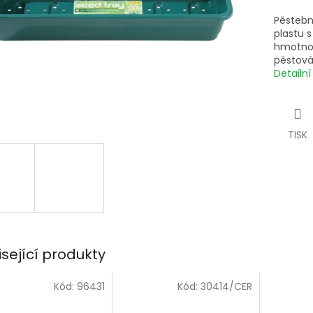
Pěstebn
plastu s
hmotnos
pěstová
Detailn
TISK
isející produkty
Kód:
96431
Kód:
30414/CER