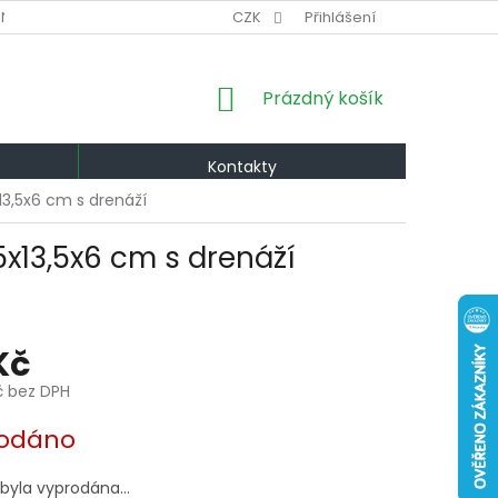
NÍ PODMÍNKY
VÝMĚNA A VRÁCENÍ
CZK
Přihlášení
PODMÍNKY OCHRANY OS
NÁKUPNÍ
Prázdný košík
KOŠÍK
Kontakty
13,5x6 cm s drenáží
x13,5x6 cm s drenáží
Kč
č bez DPH
odáno
 byla vyprodána…