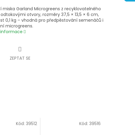
í miska Garland Microgreens z recyklovatelného
 odtokovými otvory, rozměry 37,5 × 13,5 × 6 cm,
t 0,1 kg – vhodná pro předpěstování semenáčů i
ní microgreens.
í informace
ZEPTAT SE
Kód:
39512
Kód:
39516