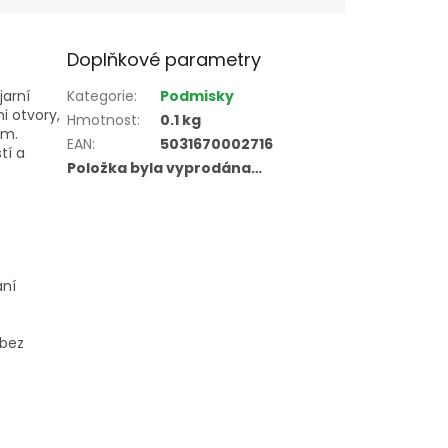
Doplňkové parametry
jarní
Kategorie
:
Podmisky
i otvory,
Hmotnost
:
0.1 kg
ím.
EAN
:
5031670002716
tí a
Položka byla vyprodána…
ání
 bez