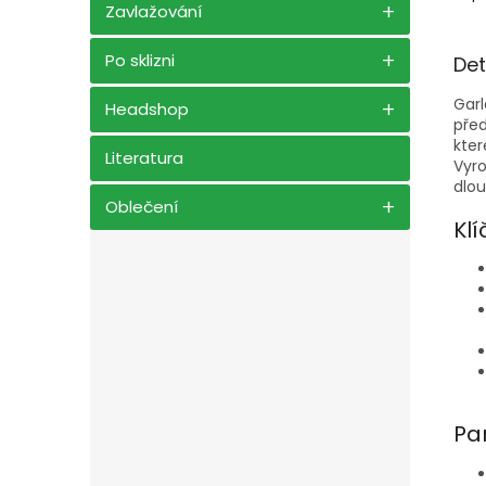
Zavlažování
Po sklizni
Det
Garl
Headshop
před
kter
Literatura
Vyro
dlou
Oblečení
Klí
Pa