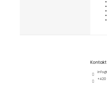
Z
á
p
a
t
Kontakt
í
info
+420 