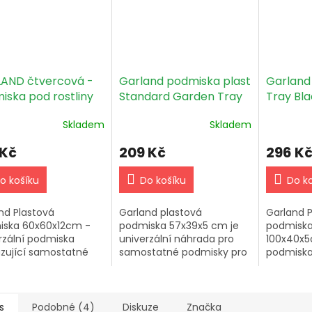
AND čtvercová -
Garland podmiska plast
Garland
iska pod rostliny
Standard Garden Tray
Tray Bl
60x12 cm)
57x39x5cm Černá
100x40
Skladem
Skladem
 Kč
209 Kč
296 K
o košíku
Do košíku
Do k
nd Plastová
Garland plastová
Garland P
iska 60x60x12cm -
podmiska 57x39x5 cm je
podmiska
rzální podmiska
univerzální náhrada pro
100x40x5c
zující samostatné
samostatné podmisky pro
podmiska 
sky pro každou
každou rostlinu. Umožňuje
nahrazuje
nu. Ideální pro
efektivní zavlažování.
samostat
dníky.
Ideální p
rostlin v in
s
Podobné (4)
Diskuze
Značka