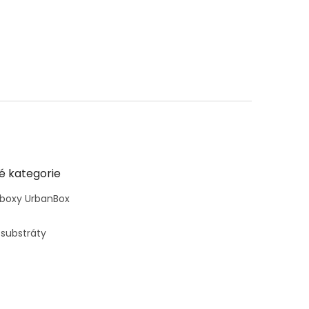
é kategorie
 boxy UrbanBox
 substráty