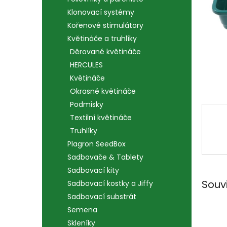
n
e
Klonovací systémy
l
Kořenové stimulátory
Květináče a truhlíky
Děrované květináče
HERCULES
Květináče
Okrasné květináče
Podmisky
Textilní květináče
Truhlíky
Plagron SeedBox
Sadbovače & Tablety
Sadbovací kity
Souv
Sadbovací kostky a Jiffy
Sadbovací substrát
Semena
Skleníky