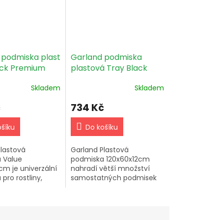
 podmiska plast
Garland podmiska
ack Premium
plastová Tray Black
x5cm
120x60x12cm
Skladem
Skladem
č
734 Kč
ošíku
Do košíku
lastová
Garland Plastová
 Value
podmiska 120x60x12cm
m je univerzální
nahradí větší množství
pro rostliny,
samostatných podmisek
 větší množství
pro každou rostlinu zvlášť.
ných podmisek.
Univerzální a efektivní
ro pěstování
řešení.
teriéru i...