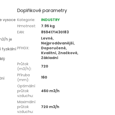
Doplňkové parametry
je vysoce
Kategorie
:
INDUSTRY
Hmotnost
:
7.95 kg
EAN
:
8594171430183
Levné,
m3/h je
Nejprodávanější,
PFHGX
:
Doporučené,
fyzikální
Kvalitní, Značkové,
Základní
klý
Průtok
720
(m3/h)
:
Příruba
160
ční
(mm)
:
Optimální
průtok
460 m3/h
vzduchu
:
Maximální
průtok
720 m3/h
vzduchu
: