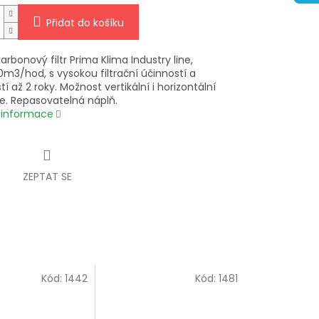
Přidat do košíku
karbonový filtr Prima Klima Industry line,
m3/hod, s vysokou filtrační účinností a
tí až 2 roky. Možnost vertikální i horizontální
ce. Repasovatelná náplň.
í informace
ZEPTAT SE
Kód:
1442
Kód:
1481