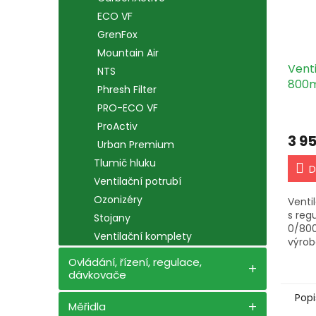
ECO VF
GrenFox
Mountain Air
Vent
NTS
800m
Phresh Filter
tepe
PRO-ECO VF
(PK1
ProActiv
3 9
Urban Premium
Tlumič hluku
D
Ventilační potrubí
Ozonizéry
Venti
s reg
Stojany
0/80
Ventilační komplety
výrob
integ
Ovládání, řízení, regulace,
teplot
dávkovače
Popi
Měřidla