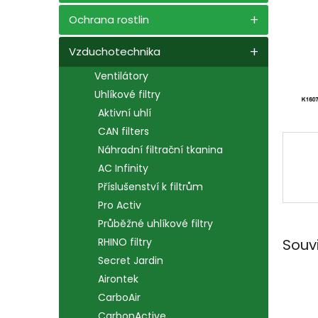
n
e
Ochrana rostlin
l
Vzduchotechnika
Ventilátory
Uhlíkové filtry
Aktivní uhlí
CAN filters
Náhradní filtrační tkanina
AC Infinity
Příslušenství k filtrům
Pro Activ
Průběžné uhlíkové filtry
Souv
RHINO filtry
Secret Jardin
Airontek
CarboAir
CarbonActive