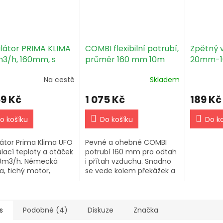
ilátor PRIMA KLIMA
COMBI flexibilní potrubí,
Zpětný 
3/h, 160mm, s
průměr 160 mm 10m
20mm-1
lnou regulací
Na cestě
Skladem
60-TC)
59 Kč
1 075 Kč
189 Kč
o košíku
Do košíku
Do k
látor Prima Klima UFO
Pevné a ohebné COMBI
ulací teploty a otáček
potrubí 160 mm pro odtah
0m3/h. Německá
i přítah vzduchu. Snadno
a, tichý motor,
se vede kolem překážek a
rovaný regulátor
dobře sedí na standardní
y.
příruby.
s
Podobné (4)
Diskuze
Značka