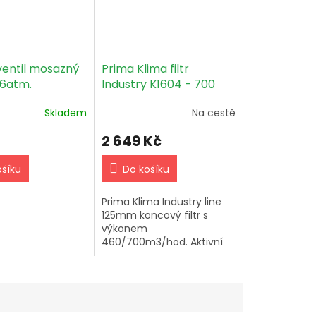
ventil mosazný
Prima Klima filtr
6atm.
Industry K1604 - 700
m3/h - 125mm
Skladem
Na cestě
2 649 Kč
ošíku
Do košíku
Prima Klima Industry line
125mm koncový filtr s
výkonem
460/700m3/hod. Aktivní
uhlí s životností 18-24
měsíců. Ideální pro menší
prostory.