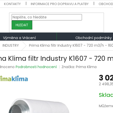
KONTAKTY
INFORMACE PRO DOPRAVU A PLATBY
OBCHOD
HLEDAT
Výměna a Vrácení
Obchodní podmínky
INDUSTRY
Prima Klima filtr Industry K1607 - 720 m3/h - 
ma Klima filtr Industry K1607 - 720
rné
dnoceno
Podrobnosti hodnocení
Značka:
Prima Klima
ení
3 0
tu
2 498,3
Měrná
Skla
cena:
ek.
Můžeme 