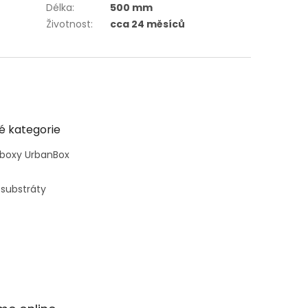
Délka
:
500 mm
Životnost
:
cca 24 měsíců
é kategorie
 boxy UrbanBox
 substráty