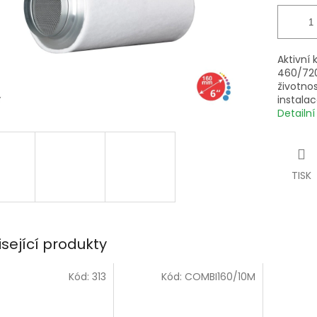
Aktivní 
460/720
životnos
instala
Detailn
TISK
isející produkty
Kód:
313
Kód:
COMBI160/10M