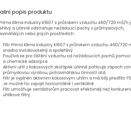
ailní popis produktu
r Prima Klima Industry K1607 s průtokem vzduchu 460/720 m3/h 
ehlivý a účinně odstraňuje nežádoucí pachy v průmyslových,
avinářských nebo jiných prostředích.
Filtr Prima Klima Industry K1607 s průtokem vzduchu 460/720 
snadno instalovatelný a spolehlivý
Používá se pro čištění vzduchu od nežádoucích pachů pomocí 
a chemické adsorpce
Aktivní uhlí z kokosových skořápek účinně pohlcuje zápach vzni
průmyslovou výrobou, potravinářskou činností atd.
Filtr je vyplněn aktivním kokosovým uhlím a má bílý předfiltr F5
Je možné ho zapojit horizontálně i vertikálně
Filtr umožňuje ventilátorům pracovat efektivněji než konkuren
uhlíkové filtry