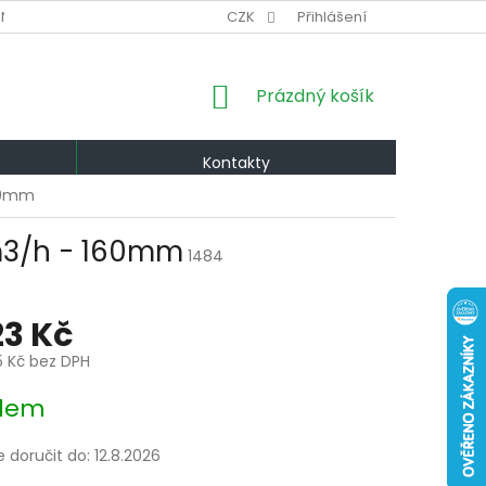
NÍ PODMÍNKY
VÝMĚNA A VRÁCENÍ
CZK
Přihlášení
PODMÍNKY OCHRANY OS
NÁKUPNÍ
Prázdný košík
KOŠÍK
Kontakty
160mm
 m3/h - 160mm
1484
23 Kč
5 Kč bez DPH
dem
doručit do:
12.8.2026