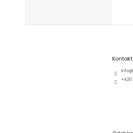
Z
á
p
a
t
Kontakt
í
info
+420 