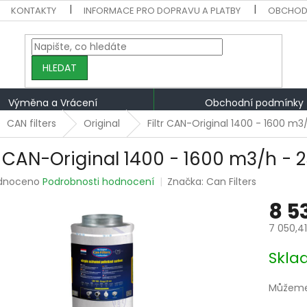
KONTAKTY
INFORMACE PRO DOPRAVU A PLATBY
OBCHOD
HLEDAT
Výměna a Vrácení
Obchodní podmínky
CAN filters
Original
Filtr CAN-Original 1400 - 1600 
tr CAN-Original 1400 - 1600 m3/h 
rné
dnoceno
Podrobnosti hodnocení
Značka:
Can Filters
ení
8 5
tu
7 050,4
Měrná
Skla
cena:
ek.
Můžeme 