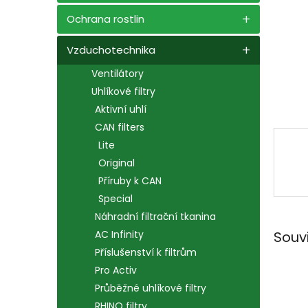
n
e
Ochrana rostlin
l
Vzduchotechnika
Ventilátory
Uhlíkové filtry
Aktivní uhlí
CAN filters
Lite
Original
Příruby k CAN
Special
Náhradní filtrační tkanina
Souv
AC Infinity
Příslušenství k filtrům
Pro Activ
Průběžné uhlíkové filtry
RHINO filtry