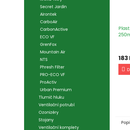
Secret Jardin
Airontek
CarboAir
Plas
CarbonActive
250
ECO VF
GrenFox
Mountain Air
183
NTS
Phresh Filter
D
PRO-ECO VF
ProActiv
Urban Premium
Tlumič hluku
Ventilační potrubí
Ozonizéry
Stojany
Popi
Ventilační komplety