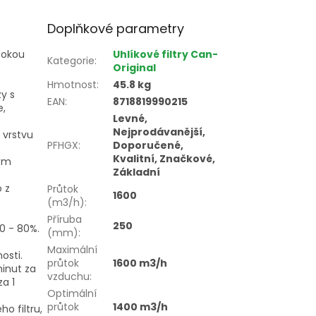
Doplňkové parametry
ysokou
Uhlíkové filtry Can-
Kategorie
:
Original
Hmotnost
:
45.8 kg
y s
EAN
:
8718819990215
e,
Levné,
Nejprodávanější,
 vrstvu
PFHGX
:
Doporučené,
Kvalitní, Značkové,
ným
Základní
o z
Průtok
1600
(m3/h)
:
Příruba
250
0 - 80%.
(mm)
:
Maximální
osti.
průtok
1600 m3/h
inut za
vzduchu
:
za 1
Optimální
průtok
1400 m3/h
 filtru,