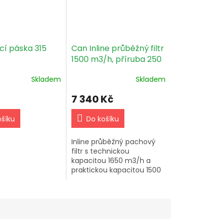
cí páska 315
Can Inline průběžný filtr
1500 m3/h, příruba 250
mm
Skladem
Skladem
7 340 Kč
ošíku
Do košíku
Inline průběžný pachový
filtr s technickou
kapacitou 1650 m3/h a
praktickou kapacitou 1500
m3/h. Vhodný pro vlhkost
do 70 % a teploty do 80
°C, s životností 18 měsíců.
Materiál:...