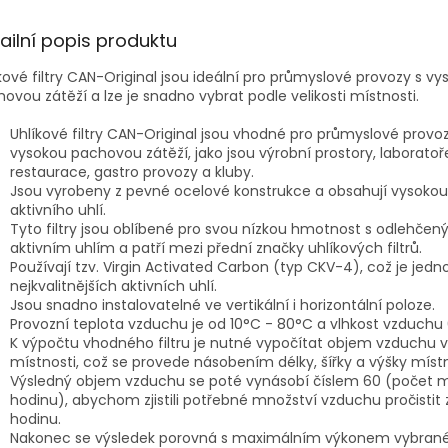
ailní popis produktu
kové filtry CAN-Original jsou ideální pro průmyslové provozy s v
ovou zátěží a lze je snadno vybrat podle velikosti místnosti.
Uhlíkové filtry CAN-Original jsou vhodné pro průmyslové provoz
vysokou pachovou zátěží, jako jsou výrobní prostory, laboratoř
restaurace, gastro provozy a kluby.
Jsou vyrobeny z pevné ocelové konstrukce a obsahují vysokou
aktivního uhlí.
Tyto filtry jsou oblíbené pro svou nízkou hmotnost s odlehče
aktivním uhlím a patří mezi přední značky uhlíkových filtrů.
Používají tzv. Virgin Activated Carbon (typ CKV-4), což je jedn
nejkvalitnějších aktivních uhlí.
Jsou snadno instalovatelné ve vertikální i horizontální poloze.
Provozní teplota vzduchu je od 10°C - 80°C a vlhkost vzduchu 
K výpočtu vhodného filtru je nutné vypočítat objem vzduchu v
místnosti, což se provede násobením délky, šířky a výšky místn
Výsledný objem vzduchu se poté vynásobí číslem 60 (počet m
hodinu), abychom zjistili potřebné množství vzduchu pročistit 
hodinu.
Nakonec se výsledek porovná s maximálním výkonem vybraného