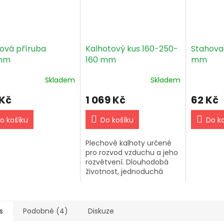
tová příruba
Kalhotový kus 160-250-
Stahova
mm
160 mm
mm
Skladem
Skladem
 Kč
1 069 Kč
62 Kč
o košíku
Do košíku
Do k
Plechové kalhoty určené
pro rozvod vzduchu a jeho
rozvětvení. Dlouhodobá
životnost, jednoduchá
montáž, vyrobené z
pozinkovaného plechu. Pro
připojení s kulatými
vzduchovody.
s
Podobné (4)
Diskuze