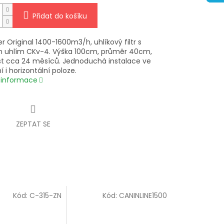
Přidat do košíku
er Original 1400-1600m3/h, uhlíkový filtr s
m uhlím CKv-4. Výška 100cm, průměr 40cm,
st cca 24 měsíců. Jednoduchá instalace ve
ní i horizontální poloze.
í informace
ZEPTAT SE
Kód:
C-315-ZN
Kód:
CANINLINE1500