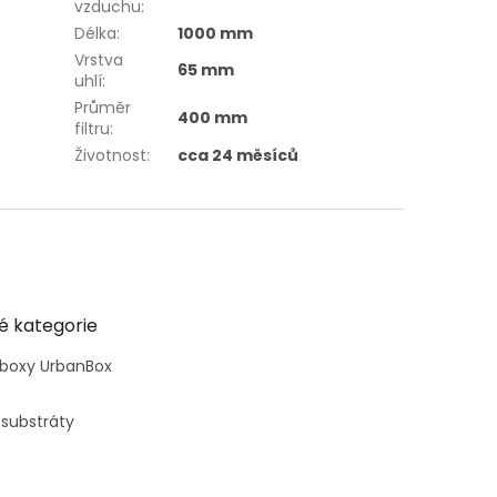
vzduchu
:
Délka
:
1000 mm
Vrstva
65 mm
uhlí
:
Průměr
400 mm
filtru
:
Životnost
:
cca 24 měsíců
é kategorie
 boxy UrbanBox
 substráty