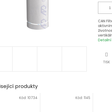
CAN Filt
aktivní
životno
vertikál
Detailn
TISK
isející produkty
Kód:
10734
Kód:
1145