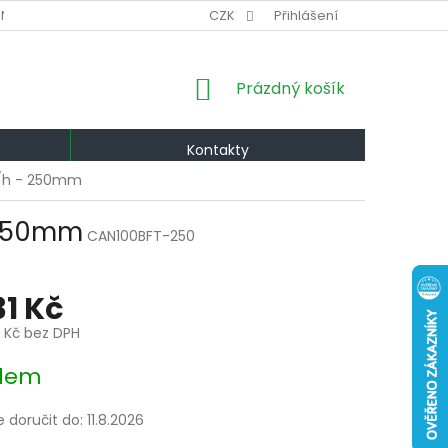
NÍ PODMÍNKY
VÝMĚNA A VRÁCENÍ
CZK
Přihlášení
PODMÍNKY OCHRANY OS
NÁKUPNÍ
Prázdný košík
KOŠÍK
Kontakty
m3/h - 250mm
- 250mm
CAN100BFT-250
31 Kč
1 Kč bez DPH
dem
doručit do:
11.8.2026