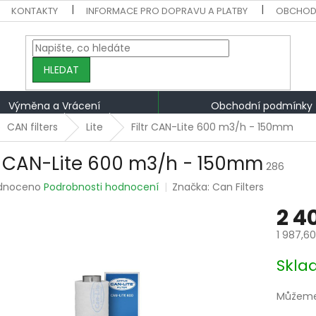
KONTAKTY
INFORMACE PRO DOPRAVU A PLATBY
OBCHOD
HLEDAT
Výměna a Vrácení
Obchodní podmínky
CAN filters
Lite
Filtr CAN-Lite 600 m3/h - 150mm
tr CAN-Lite 600 m3/h - 150mm
286
rné
dnoceno
Podrobnosti hodnocení
Značka:
Can Filters
ení
2 4
tu
1 987,6
Měrná
Skla
cena:
ek.
Můžeme 