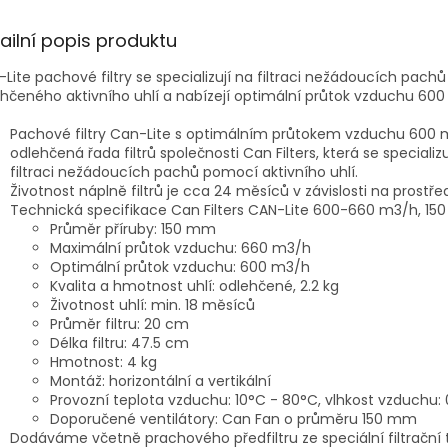
ailní popis produktu
Lite pachové filtry se specializují na filtraci nežádoucích pac
hčeného aktivního uhlí a nabízejí optimální průtok vzduchu 600
Pachové filtry Can-Lite s optimálním průtokem vzduchu 600 
odlehčená řada filtrů společnosti Can Filters, která se specializ
filtraci nežádoucích pachů pomocí aktivního uhlí.
Životnost náplně filtrů je cca 24 měsíců v závislosti na prostřed
Technická specifikace Can Filters CAN-Lite 600-660 m3/h, 15
Průměr příruby: 150 mm
Maximální průtok vzduchu: 660 m3/h
Optimální průtok vzduchu: 600 m3/h
Kvalita a hmotnost uhlí: odlehčené, 2.2 kg
Životnost uhlí: min. 18 měsíců
Průměr filtru: 20 cm
Délka filtru: 47.5 cm
Hmotnost: 4 kg
Montáž: horizontální a vertikální
Provozní teplota vzduchu: 10°C - 80°C, vlhkost vzduchu:
Doporučené ventilátory: Can Fan o průměru 150 mm
Dodáváme včetně prachového předfiltru ze speciální filtrační 