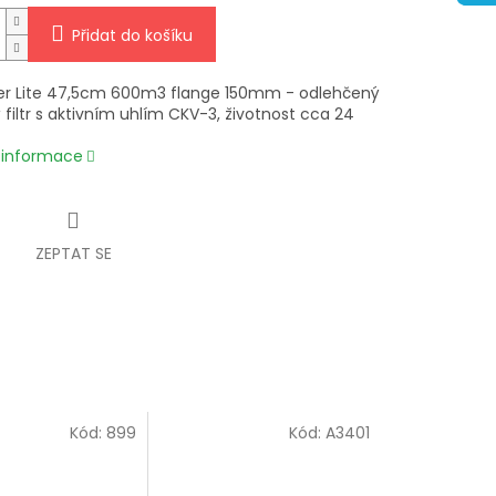
Přidat do košíku
ter Lite 47,5cm 600m3 flange 150mm - odlehčený
 filtr s aktivním uhlím CKV-3, životnost cca 24
í informace
ZEPTAT SE
Kód:
899
Kód:
A3401