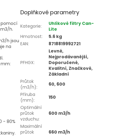
Doplňkové parametry
hů pomocí
Uhlíkové filtry Can-
Kategorie
:
 m3/h.
Lite
Hmotnost
:
5.6 kg
m3/h jsou
EAN
:
8718819992721
uje na
Levné,
Nejprodávanější,
í.
PFHGX
:
Doporučené,
0 mm:
Kvalitní, Značkové,
Základní
Průtok
60, 600
(m3/h)
:
Příruba
150
(mm)
:
Optimální
průtok
600 m3/h
vzduchu
:
 0 - 80%
Maximální
průtok
660 m3/h
tkaniny.