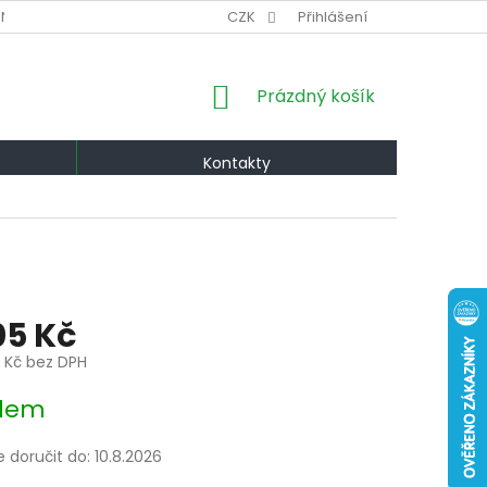
NÍ PODMÍNKY
VÝMĚNA A VRÁCENÍ
CZK
Přihlášení
PODMÍNKY OCHRANY OS
NÁKUPNÍ
Prázdný košík
KOŠÍK
Kontakty
05 Kč
0 Kč bez DPH
dem
doručit do:
10.8.2026