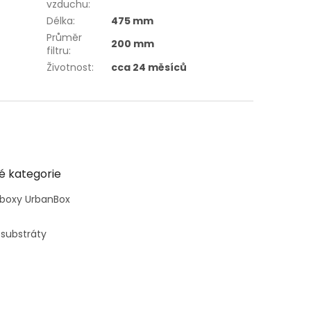
vzduchu
:
Délka
:
475 mm
Průměr
200 mm
filtru
:
Životnost
:
cca 24 měsíců
é kategorie
 boxy UrbanBox
 substráty