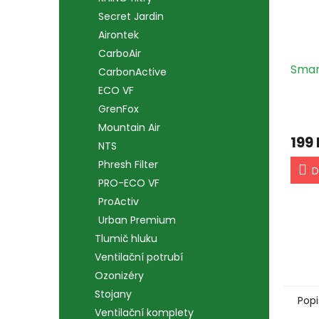
Secret Jardin
Airontek
CarboAir
Smar
CarbonActive
ECO VF
GrenFox
Mountain Air
199
NTS
Phresh Filter
D
PRO-ECO VF
ProActiv
Urban Premium
Tlumič hluku
Ventilační potrubí
Ozonizéry
Stojany
Popi
Ventilační komplety