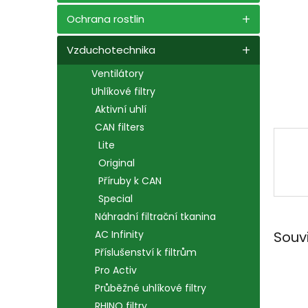
n
e
Ochrana rostlin
l
Vzduchotechnika
Ventilátory
Uhlíkové filtry
Aktivní uhlí
CAN filters
Lite
Original
Příruby k CAN
Special
Náhradní filtrační tkanina
Souv
AC Infinity
Příslušenství k filtrům
Pro Activ
Průběžné uhlíkové filtry
RHINO filtry