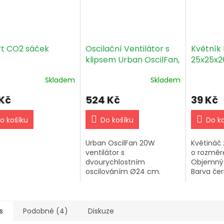
t CO2 sáček
Oscilační Ventilátor s
Květník
klipsem Urban OscilFan,
25x25x26
24cm, 20w, 2 rychlosti
Skladem
Skladem
 Kč
524 Kč
39 Kč
o košíku
Do košíku
Do k
Urban OscilFan 20W
Květináč 
ventilátor s
o rozměr
dvourychlostním
Objemný p
oscilováním Ø24 cm.
Barva čer
Kovová mřížka, oscilující
hlava a odolná klipsna.
Délka kabelu 140 cm.
s
Podobné (4)
Diskuze