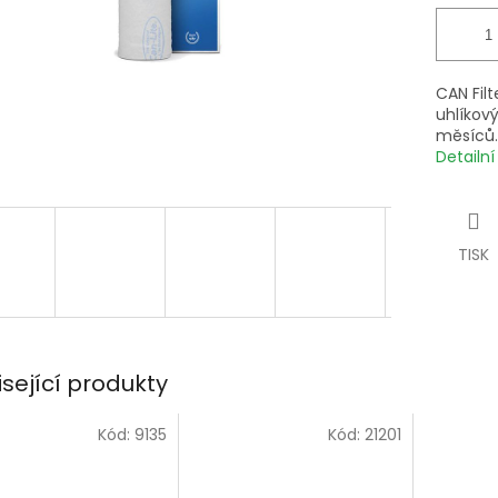
CAN Fil
uhlíkový
měsíců.
Detailn
TISK
isející produkty
Kód:
9135
Kód:
21201