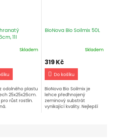
 hranatý
BioNova Bio Soilmix 50L
cm, 11l
Skladem
Skladem
319 Kč
ošíku
Do košíku
z odolného plastu
BioNova Bio Soilmix je
ech 25x25x26cm.
lehce předhnojený
ro růst rostlin.
zeminový substrát
ná.
vynikající kvality. Nejlepší
poměr cena/výkon na
trhu!