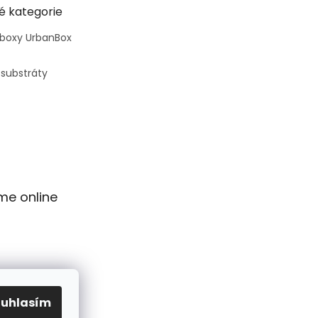
é kategorie
 boxy UrbanBox
 substráty
me online
ouhlasím