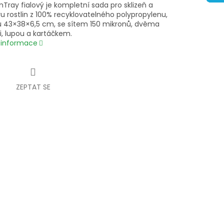
mTray fialový je kompletní sada pro sklizeň a
u rostlin z 100% recyklovatelného polypropylenu,
 43×38×6,5 cm, se sítem 150 mikronů, dvěma
, lupou a kartáčkem.
í informace
ZEPTAT SE