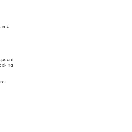
rovné
 spodní
áček na
lmi