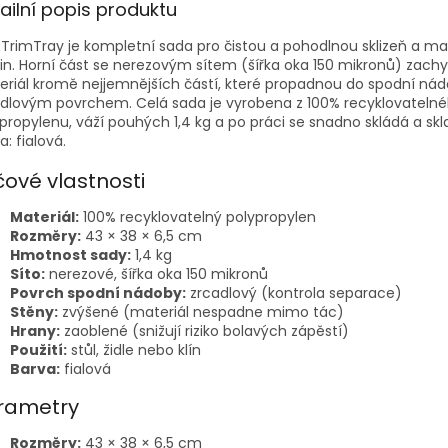
ailní popis produktu
 TrimTray je kompletní sada pro čistou a pohodlnou sklizeň a ma
lin. Horní část se nerezovým sítem (šířka oka 150 mikronů) zachy
riál kromě nejjemnějších částí, které propadnou do spodní nád
dlovým povrchem. Celá sada je vyrobena z 100% recyklovateln
propylenu, váží pouhých 1,4 kg a po práci se snadno skládá a skl
a: fialová.
čové vlastnosti
Materiál:
100% recyklovatelný polypropylen
Rozměry:
43 × 38 × 6,5 cm
Hmotnost sady:
1,4 kg
Síto:
nerezové, šířka oka 150 mikronů
Povrch spodní nádoby:
zrcadlový (kontrola separace)
Stěny:
zvýšené (materiál nespadne mimo tác)
Hrany:
zaoblené (snižují riziko bolavých zápěstí)
Použití:
stůl, židle nebo klín
Barva:
fialová
rametry
Rozměry:
43 × 38 × 6,5 cm