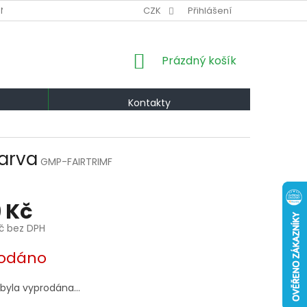
NÍ PODMÍNKY
VÝMĚNA A VRÁCENÍ
CZK
Přihlášení
PODMÍNKY OCHRANY OS
NÁKUPNÍ
Prázdný košík
KOŠÍK
Kontakty
barva
GMP-FAIRTRIMF
 Kč
Kč bez DPH
odáno
 byla vyprodána…