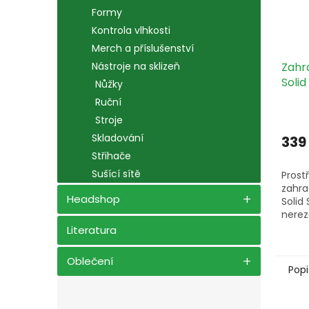
Formy
Kontrola vlhkosti
Merch a příslušenství
Zahr
Nástroje na sklizeň
Solid
Nůžky
Ruční
Stroje
Skladování
339
Střihače
Sušící sítě
Prost
zahra
Headshop
Solid
nerez
výbru
Literatura
Softo
tvaro
Oblečení
těsnýc
Popi