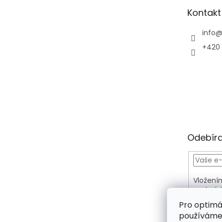
t
Kontakt
í
info
+420 
Odebíra
Vložení
osobníc
PŘIH
Pro optimá
používáme 
SE