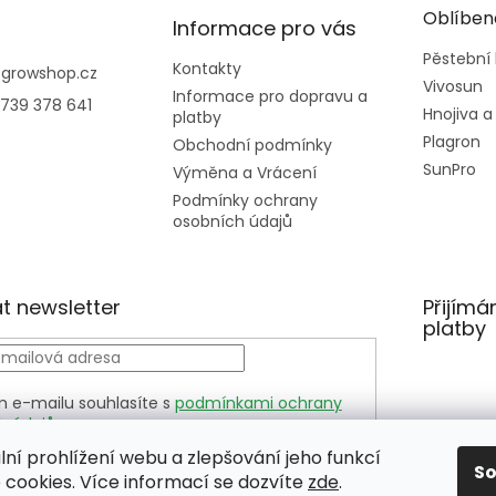
Oblíben
Informace pro vás
Pěstební
Kontakty
@
growshop.cz
Vivosun
Informace pro dopravu a
739 378 641
Hnojiva a
platby
Plagron
Obchodní podmínky
SunPro
Výměna a Vrácení
Podmínky ochrany
osobních údajů
t newsletter
Přijímá
platby
m e-mailu souhlasíte s
podmínkami ochrany
h údajů
LÁSIT
lní prohlížení webu a zlepšování jeho funkcí
S
cookies. Více informací se dozvíte
zde
.