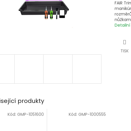
FAIR Tri
manikúr
rozměrů
nůžkami
Detailn
TISK
isející produkty
Kód:
GMP-1051600
Kód:
GMP-1000555