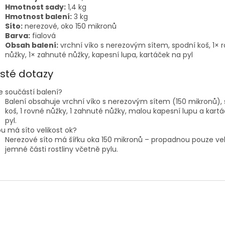
Hmotnost sady:
1,4 kg
Hmotnost balení:
3 kg
Síto:
nerezové, oko 150 mikronů
Barva:
fialová
Obsah balení:
vrchní víko s nerezovým sítem, spodní koš, 1× 
nůžky, 1× zahnuté nůžky, kapesní lupa, kartáček na pyl
sté dotazy
e součástí balení?
Balení obsahuje vrchní víko s nerezovým sítem (150 mikronů),
koš, 1 rovné nůžky, 1 zahnuté nůžky, malou kapesní lupu a kart
pyl.
u má síto velikost ok?
Nerezové síto má šířku oka 150 mikronů – propadnou pouze ve
jemné části rostliny včetně pylu.