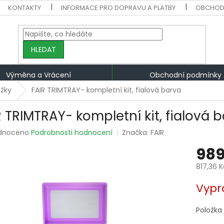
KONTAKTY
INFORMACE PRO DOPRAVU A PLATBY
OBCHOD
HLEDAT
Výměna a Vrácení
Obchodní podmínky
žky
FAIR TRIMTRAY- kompletní kit, fialová barva
R TRIMTRAY- kompletní kit, fialová 
rné
dnoceno
Podrobnosti hodnocení
Značka:
FAIR
ení
989
tu
817,36 
Měrná
Vypr
cena:
ek.
Položka