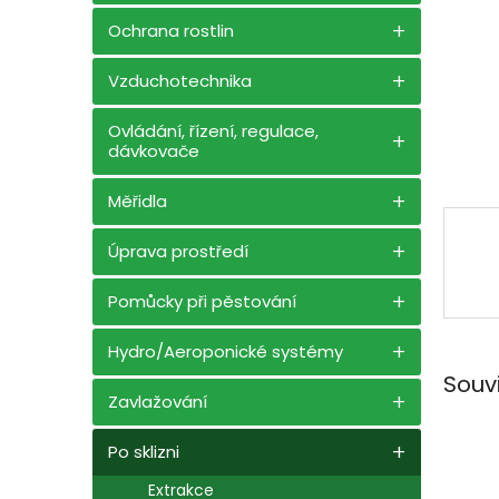
n
e
Ochrana rostlin
l
Vzduchotechnika
Ovládání, řízení, regulace,
dávkovače
Měřidla
Úprava prostředí
Pomůcky při pěstování
Hydro/Aeroponické systémy
Souv
Zavlažování
Po sklizni
Extrakce