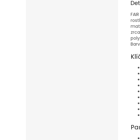
Det
FAIR
rost
mate
zrca
poly
Barv
Klí
Pa