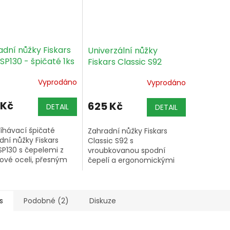
adní nůžky Fiskars
Univerzální nůžky
 SP130 - špičaté 1ks
Fiskars Classic S92
Vyprodáno
Vyprodáno
 Kč
625 Kč
DETAIL
DETAIL
říhávací špičaté
Zahradní nůžky Fiskars
dní nůžky Fiskars
Classic S92 s
 SP130 s čepelemi z
vroubkovanou spodní
ové oceli, přesným
čepelí a ergonomickými
sem, rukojetí
držadly z nárazuvzdorného
uch – ideální pro
plastu PBT, délka 180 mm.
vání, prostříhávání v
h...
s
Podobné (2)
Diskuze