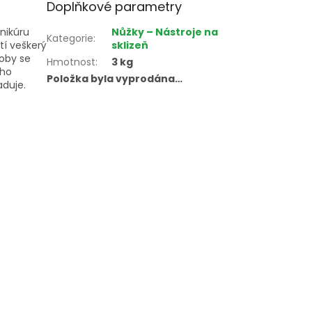
Doplňkové parametry
nikúru
Nůžky – Nástroje na
Kategorie
:
tí veškerý
sklizeň
oby se
Hmotnost
:
3 kg
ého
Položka byla vyprodána…
aduje.