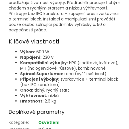
prodlužuje životnost výbojky. Předřadník pracuje tichým
chodem s rychlým startem a nízkou výhřevností.
Přístroj je bez IEC konektoru – zapojení přes svorkovnici
a terminal block. Instalaci a manipulaci smí provádět
pouze osoba splňující podmínky vyhlášky č. 50 o
bezpečnosti práce.
Klíčové vlastnosti
Výkon:
600 W
Napájení:
230 V
Kompatibilní výbojky:
HPS (sodíkové, květové),
MH (halogenidové, růstové), kombinované
Spínač Superlumen:
ano (vyšší svítivost)
Připojení výbojky:
svorkovnice + terminal block
(bez IEC konektoru)
Chod:
tichý, rychlý start
Výhřevnost:
nízká
Hmotnost:
2,6 kg
Doplňkové parametry
Kategorie
:
Osvětlení