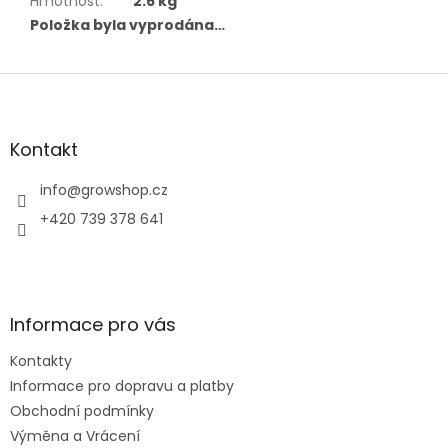
Hmotnost
:
2.6 kg
Položka byla vyprodána…
Z
á
p
a
Kontakt
t
í
info
@
growshop.cz
+420 739 378 641
Informace pro vás
Kontakty
Informace pro dopravu a platby
Obchodní podmínky
Výměna a Vrácení