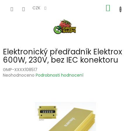
Přejít
NÁKUP
na
CZK
obsah
KOŠÍK
Elektronický předřadník Elektrox
600W, 230V, bez IEC konektoru
GMP-XXXX108517
Průměrné
Neohodnoceno
Podrobnosti hodnocení
hodnocení
produktu
je
0,0
z
5
hvězdiček.