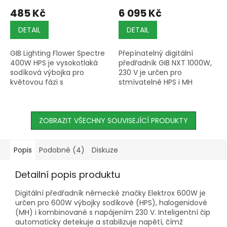
485 Kč
6 095 Kč
DETAIL
DETAIL
GIB Lighting Flower Spectre
Přepínatelný digitální
400W HPS je vysokotlaká
předřadník GIB NXT 1000W,
sodíková výbojka pro
230 V je určen pro
květovou fázi s
stmívatelné HPS i MH
červenožlutým spektrem a
výbojky se zapojením do
světelným tokem přibližně
svorkovnice, ochranou IP63
33 000 lumenů,
a rychlým startem do
kompatibilní s...
ZOBRAZIT VŠECHNY SOUVISEJÍCÍ PRODUKTY
jedné minuty.
Popis
Podobné (4)
Diskuze
Detailní popis produktu
Digitální předřadník německé značky Elektrox 600W je
určen pro 600W výbojky sodíkové (HPS), halogenidové
(MH) i kombinované s napájením 230 V. Inteligentní čip
automaticky detekuje a stabilizuje napětí, čímž