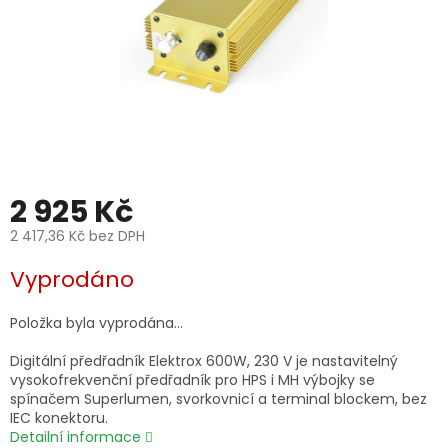
2 925 Kč
2 417,36 Kč bez DPH
Měrná
Vyprodáno
cena:
Položka byla vyprodána…
Digitální předřadník Elektrox 600W, 230 V je nastavitelný
vysokofrekvenční předřadník pro HPS i MH výbojky se
spínačem Superlumen, svorkovnicí a terminal blockem, bez
IEC konektoru.
Detailní informace