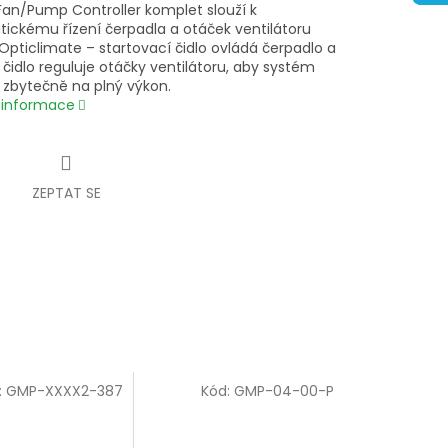
Fan/Pump Controller komplet slouží k
ickému řízení čerpadla a otáček ventilátoru
 Opticlimate – startovací čidlo ovládá čerpadlo a
 čidlo reguluje otáčky ventilátoru, aby systém
 zbytečně na plný výkon.
í informace
ZEPTAT SE
:
GMP-XXXX2-387
Kód:
GMP-04-00-P