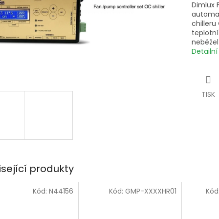
Dimlux 
automat
chilleru
teplotní
neběžel
Detailn
TISK
isející produkty
Kód:
N44156
Kód:
GMP-XXXXHR01
Kód