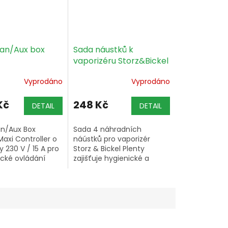
Fan/Aux box
Sada náustků k
vaporizéru Storz&Bickel
Plenty, 4ks
Vyprodáno
Vyprodáno
Kč
248 Kč
DETAIL
DETAIL
an/Aux Box
Sada 4 náhradních
Maxi Controller o
náústků pro vaporizér
y 230 V / 15 A pro
Storz & Bickel Plenty
cké ovládání
zajišťuje hygienické a
vlhčovače,
pohodlné inhalování a je
če a ventilátoru
dostupná jako originální
ě teploty a
náhradní díl od výrobce.