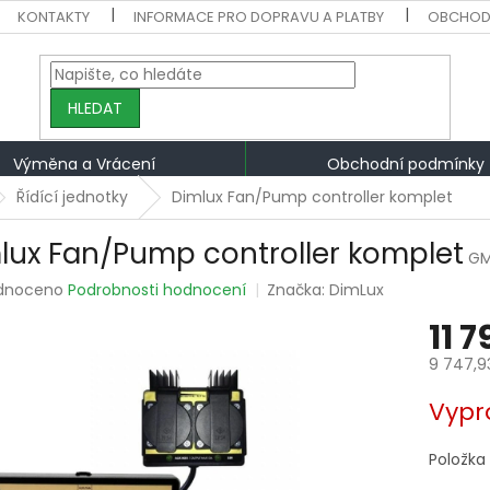
KONTAKTY
INFORMACE PRO DOPRAVU A PLATBY
OBCHOD
HLEDAT
Výměna a Vrácení
Obchodní podmínky
Řídící jednotky
Dimlux Fan/Pump controller komplet
lux Fan/Pump controller komplet
GM
rné
dnoceno
Podrobnosti hodnocení
Značka:
DimLux
ení
11 
tu
9 747,9
Měrná
Vypr
cena:
ek.
Položka