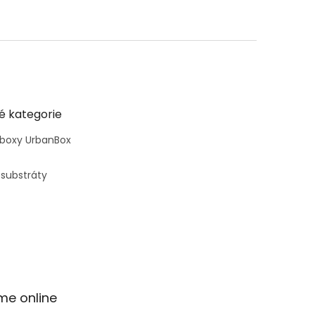
é kategorie
 boxy UrbanBox
 substráty
me online