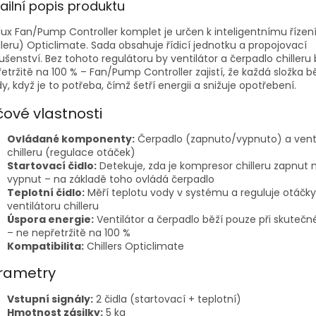
ailní popis produktu
ux Fan/Pump Controller komplet je určen k inteligentnímu řízení
lleru) Opticlimate. Sada obsahuje řídicí jednotku a propojovací
lušenství. Bez tohoto regulátoru by ventilátor a čerpadlo chilleru
etržitě na 100 % – Fan/Pump Controller zajistí, že každá složka b
y, když je to potřeba, čímž šetří energii a snižuje opotřebení.
čové vlastnosti
Ovládané komponenty:
Čerpadlo (zapnuto/vypnuto) a venti
chilleru (regulace otáček)
Startovací čidlo:
Detekuje, zda je kompresor chilleru zapnut
vypnut – na základě toho ovládá čerpadlo
Teplotní čidlo:
Měří teplotu vody v systému a reguluje otáčky
ventilátoru chilleru
Úspora energie:
Ventilátor a čerpadlo běží pouze při skutečn
– ne nepřetržitě na 100 %
Kompatibilita:
Chillers Opticlimate
rametry
Vstupní signály:
2 čidla (startovací + teplotní)
Hmotnost zásilky:
5 kg