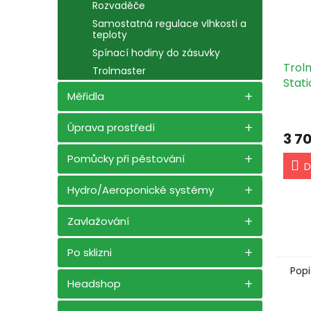
Rozvaděče
Samostatná regulace vlhkosti a
teploty
Spínací hodiny do zásuvky
Trol
Trolmaster
Stati
Měřidla
(AS-
Úprava prostředí
3 7
Pomůcky při pěstování
D
Hydro/Aeroponické systémy
Zavlažování
Po sklizni
Popi
Headshop