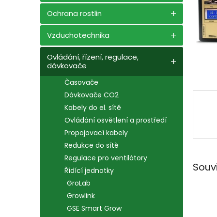
n
e
Ochrana rostlin
l
Vzduchotechnika
Ovládání, řízení, regulace,
dávkovače
Časovače
Dávkovače CO2
Kabely do el. sítě
Ovládání osvětlení a prostředí
Propojovací kabely
Redukce do sítě
Regulace pro ventilátory
Souv
Řídící jednotky
GroLab
Growlink
GSE Smart Grow