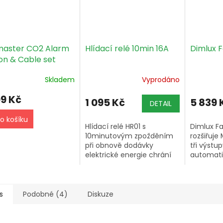
master CO2 Alarm
Hlídací relé 10min 16A
Dimlux 
on & Cable set
1)
Skladem
Vyprodáno
09 Kč
1 095 Kč
5 839 
DETAIL
o košíku
Hlídací relé HR01 s
Dimlux F
10minutovým zpožděním
rozšiřuje 
při obnově dodávky
tři výstup
elektrické energie chrání
automati
výbojky a další citlivé
topení, z
přístroje před okamžitým
odvlhčova
zapnutím po výpadku
na základ
proudu; maximální...
vlhkosti...
s
Podobné (4)
Diskuze