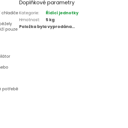
Doplňkové parametry
 chladiče
Kategorie
:
Řídící jednotky
Hmotnost
:
5 kg
 běžely
Položka byla vyprodána…
ěží pouze
látor
 nebo
é potřebě