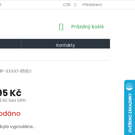
NÍ PODMÍNKY
VÝMĚNA A VRÁCENÍ
CZK
Přihlášení
PODMÍNKY OCHRANY OS
NÁKUPNÍ
Prázdný košík
KOŠÍK
Kontakty
P-XXXX1-851EU
795 Kč
3 Kč bez DPH
odáno
 byla vyprodána…