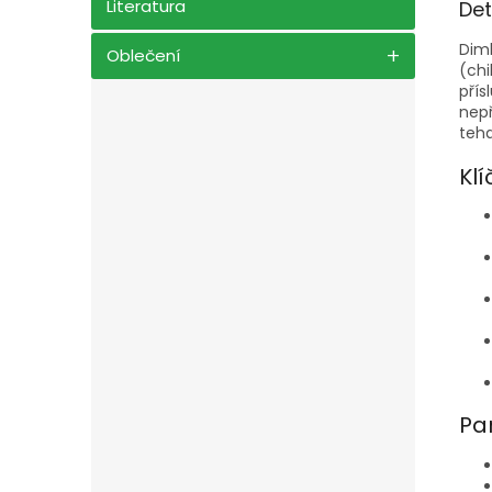
Literatura
Det
Diml
Oblečení
(chi
přís
nepř
tehd
Klí
Pa