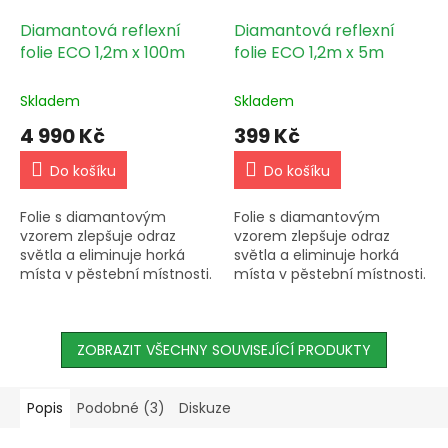
Diamantová reflexní
Diamantová reflexní
folie ECO 1,2m x 100m
folie ECO 1,2m x 5m
Skladem
Skladem
4 990 Kč
399 Kč
Do košíku
Do košíku
Folie s diamantovým
Folie s diamantovým
vzorem zlepšuje odraz
vzorem zlepšuje odraz
světla a eliminuje horká
světla a eliminuje horká
místa v pěstební místnosti.
místa v pěstební místnosti.
Odolná proti mačkání,
Odolná proti mačkání,
korozi a opotřebení. Prodej
korozi a opotřebení. Prodej
po 10m, možnost zaslání až
po 10m, možnost zaslání až
30m.
ZOBRAZIT VŠECHNY SOUVISEJÍCÍ PRODUKTY
30m.
Popis
Podobné (3)
Diskuze