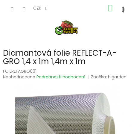
Přejít
NÁKUP
na
CZK
obsah
KOŠÍK
Diamantová folie REFLECT-A-
GRO 1,4 x 1m 1,4m x 1m
FOILREFAGRO001
Průměrné
Neohodnoceno
Podrobnosti hodnocení
Značka:
higarden
hodnocení
produktu
je
0,0
z
5
hvězdiček.