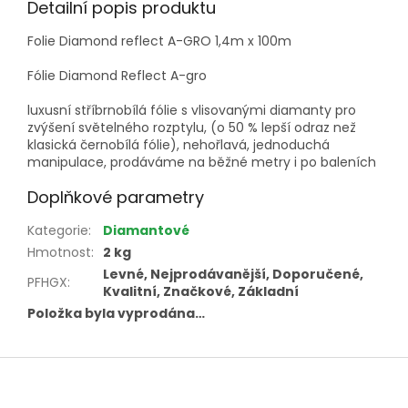
Detailní popis produktu
Folie Diamond reflect A-GRO 1,4m x 100m
Fólie Diamond Reflect A-gro
luxusní stříbrnobílá fólie s vlisovanými diamanty pro
zvýšení světelného rozptylu, (o 50 % lepší odraz než
klasická černobílá fólie), nehořlavá, jednoduchá
manipulace, prodáváme na běžné metry i po baleních
Doplňkové parametry
Kategorie
:
Diamantové
Hmotnost
:
2 kg
Levné, Nejprodávanější, Doporučené,
PFHGX
:
Kvalitní, Značkové, Základní
Položka byla vyprodána…
Z
á
p