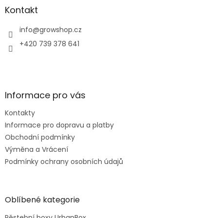
a
Kontakt
t
í
info
@
growshop.cz
+420 739 378 641
Informace pro vás
Kontakty
Informace pro dopravu a platby
Obchodní podmínky
Výměna a Vrácení
Podmínky ochrany osobních údajů
Oblíbené kategorie
Pěstební boxy UrbanBox