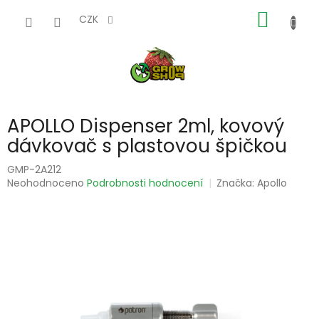
Přejít
NÁKUP
na
CZK
obsah
KOŠÍK
APOLLO Dispenser 2ml, kovový
dávkovač s plastovou špičkou
GMP-2A212
Průměrné
Neohodnoceno
Podrobnosti hodnocení
Značka:
Apollo
hodnocení
produktu
je
0,0
z
5
hvězdiček.