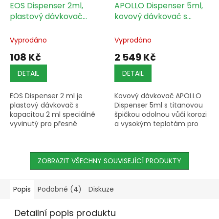
EOS Dispenser 2ml,
APOLLO Dispenser 5ml,
plastový dávkovač
kovový dávkovač s
extraktů
titanovou špičkou
Vyprodáno
Vyprodáno
108 Kč
2 549 Kč
DETAIL
DETAIL
EOS Dispenser 2 ml je
Kovový dávkovač APOLLO
plastový dávkovač s
Dispenser 5ml s titanovou
kapacitou 2 ml speciálně
špičkou odolnou vůči korozi
vyvinutý pro přesné
a vysokým teplotám pro
dávkování vosků, olejů, past
přesnou aplikaci
a pryskyřic s různou úrovní
koncentrátů, vosků a olejů.
viskozity.
ZOBRAZIT VŠECHNY SOUVISEJÍCÍ PRODUKTY
Popis
Podobné (4)
Diskuze
Detailní popis produktu