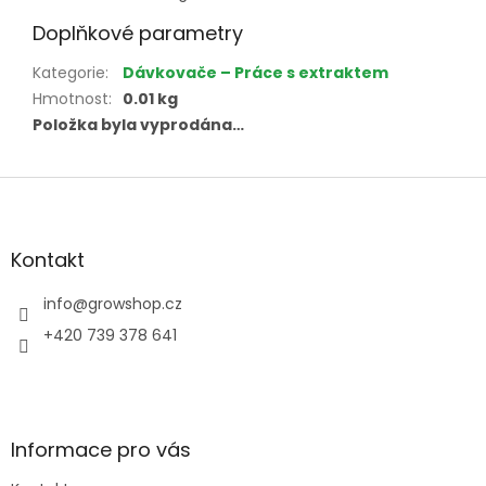
Doplňkové parametry
Kategorie
:
Dávkovače – Práce s extraktem
Hmotnost
:
0.01 kg
Položka byla vyprodána…
Z
á
p
a
Kontakt
t
í
info
@
growshop.cz
+420 739 378 641
Informace pro vás