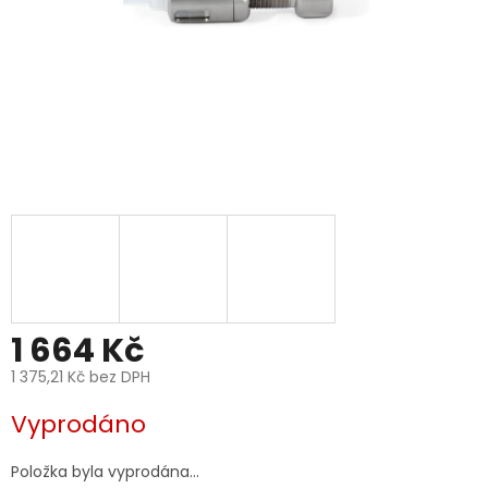
1 664 Kč
1 375,21 Kč bez DPH
Měrná
Vyprodáno
cena:
Položka byla vyprodána…