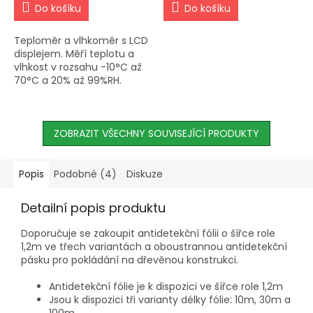
Do košíku
Do košíku
Teploměr a vlhkoměr s LCD
displejem. Měří teplotu a
vlhkost v rozsahu -10°C až
70°C a 20% až 99%RH.
Zaznamenává minimální a
maximální hodnoty.
Napájeno baterií AAA.
Vhodné pro...
ZOBRAZIT VŠECHNY SOUVISEJÍCÍ PRODUKTY
Popis
Podobné (4)
Diskuze
Detailní popis produktu
Doporučuje se zakoupit antidetekční fólii o šířce role
1,2m ve třech variantách a oboustrannou antidetekční
pásku pro pokládání na dřevěnou konstrukci.
Antidetekční fólie je k dispozici ve šířce role 1,2m
Jsou k dispozici tři varianty délky fólie: 10m, 30m a
100m