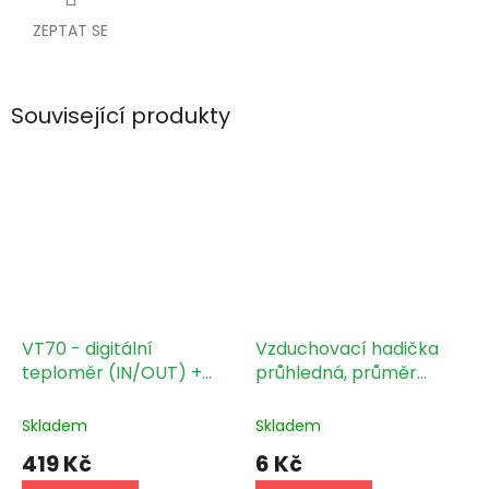
ZEPTAT SE
Související produkty
VT70 - digitální
Vzduchovací hadička
teploměr (IN/OUT) +
průhledná, průměr
vlhkoměr (OUT)
4mm vnitřní (6mm
vnější) 1m
Skladem
Skladem
419 Kč
6 Kč