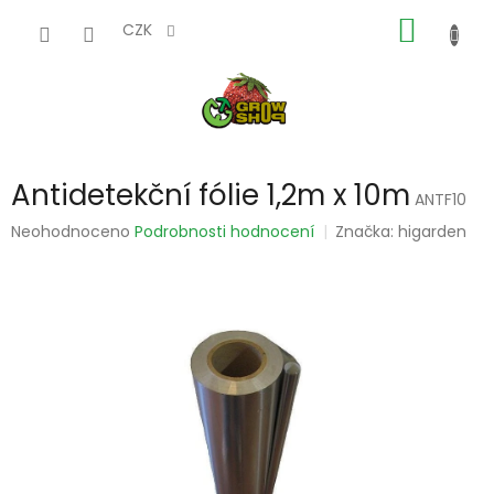
Přejít
NÁKUP
na
CZK
obsah
KOŠÍK
Antidetekční fólie 1,2m x 10m
ANTF10
Průměrné
Neohodnoceno
Podrobnosti hodnocení
Značka:
higarden
hodnocení
produktu
je
0,0
z
5
hvězdiček.