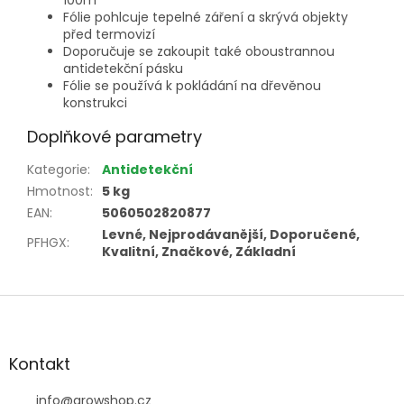
Fólie pohlcuje tepelné záření a skrývá objekty
před termovizí
Doporučuje se zakoupit také oboustrannou
antidetekční pásku
Fólie se používá k pokládání na dřevěnou
konstrukci
Doplňkové parametry
Kategorie
:
Antidetekční
Hmotnost
:
5 kg
EAN
:
5060502820877
Levné, Nejprodávanější, Doporučené,
PFHGX
:
Kvalitní, Značkové, Základní
Z
á
p
a
Kontakt
t
í
info
@
growshop.cz