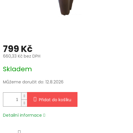
799 Kč
660,33 Kč bez DPH
Měrná
Skladem
cena:
Můžeme doručit do:
12.8.2026
Přidat do košíku
Detailní informace