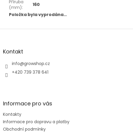
Příruba
160
(mm)
:
Položka byla vyprodána…
Z
á
p
a
Kontakt
t
í
info
@
growshop.cz
+420 739 378 641
Informace pro vás
Kontakty
Informace pro dopravu a platby
Obchodní podmínky