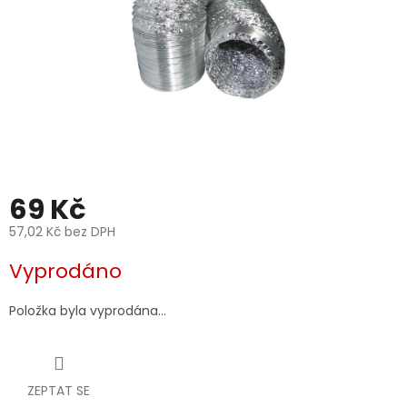
69 Kč
57,02 Kč bez DPH
Měrná
Vyprodáno
cena:
Položka byla vyprodána…
ZEPTAT SE