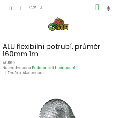
Přejít
NÁKUP
na
CZK
obsah
KOŠÍK
ALU flexibilní potrubí, průměr
160mm 1m
ALU160
Průměrné
Neohodnoceno
Podrobnosti hodnocení
hodnocení
Značka:
Aluconnect
produktu
je
0,0
z
5
hvězdiček.