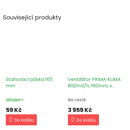
Související produkty
Stahovací páska 165
Ventilátor PRIMA KLIMA
mm
800m3/h, 160mm, s
tepelnou regulací
(PK160-TC)
Skladem
Na cestě
59 Kč
3 959 Kč
Do košíku
Do košíku