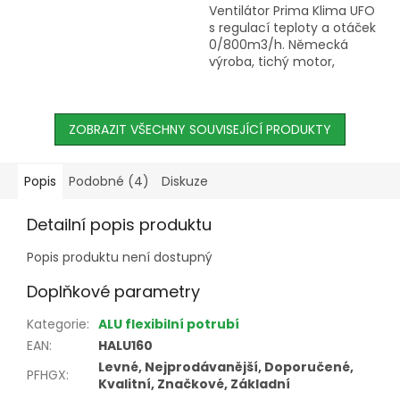
Ventilátor Prima Klima UFO
s regulací teploty a otáček
0/800m3/h. Německá
výroba, tichý motor,
integrovaný regulátor
teploty.
ZOBRAZIT VŠECHNY SOUVISEJÍCÍ PRODUKTY
Popis
Podobné (4)
Diskuze
Detailní popis produktu
Popis produktu není dostupný
Doplňkové parametry
Kategorie
:
ALU flexibilní potrubí
EAN
:
HALU160
Levné, Nejprodávanější, Doporučené,
PFHGX
:
Kvalitní, Značkové, Základní